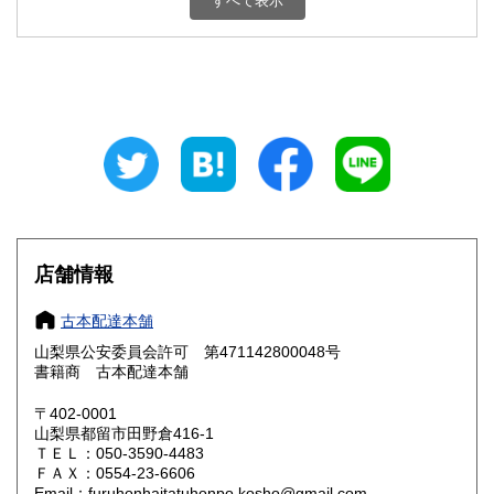
すべて表示
石川県
福井県
800円
800円
山梨県
長野県
800円
800円
岐阜県
静岡県
800円
800円
愛知県
三重県
800円
800円
滋賀県
京都府
800円
800円
大阪府
兵庫県
800円
800円
店舗情報
奈良県
和歌山県
800円
800円
古本配達本舗
山梨県公安委員会許可 第471142800048号
鳥取県
島根県
800円
800円
書籍商 古本配達本舗
岡山県
広島県
800円
800円
〒402-0001
山梨県都留市田野倉416-1
ＴＥＬ：050-3590-4483
山口県
徳島県
800円
800円
ＦＡＸ：0554-23-6606
Email：furuhonhaitatuhonpo.kosho@gmail.com