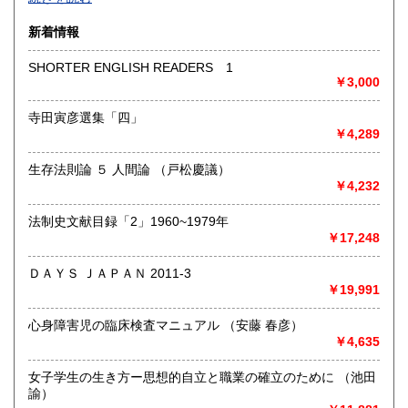
沿線名：-
新着情報
最寄駅：-
営業時間：-
SHORTER ENGLISH READERS 1
定休日：-
￥3,000
書籍の買取について
寺田寅彦選集「四」
￥4,289
-
生存法則論 ５ 人間論 （戸松慶議）
取り扱い分野
￥4,232
総記、哲学宗教、歴史、社会科学、自然科学、美術工芸、国
語国文、外国文学、古典籍、近代文献、趣味、外国書、サブ
法制史文献目録「2」1960~1979年
カルチャー、古書一般（その他）
￥17,248
書籍全般
ＤＡＹＳ ＪＡＰＡＮ 2011-3
￥19,991
心身障害児の臨床検査マニュアル （安藤 春彦）
￥4,635
女子学生の生き方ー思想的自立と職業の確立のために （池田
諭）