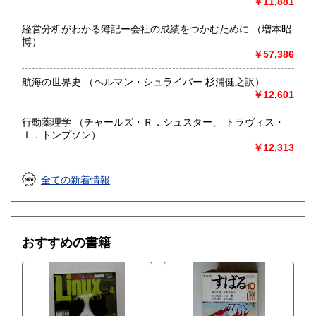
￥11,881
経営分析がわかる簿記ー会社の成績をつかむために （増本昭
博）
￥57,386
航海の世界史 （ヘルマン・シュライバー 杉浦健之訳）
￥12,601
行動薬理学 （チャールズ・Ｒ．シュスター、 トラヴィス・
Ｉ．トンプソン）
￥12,313
全ての新着情報
おすすめの書籍