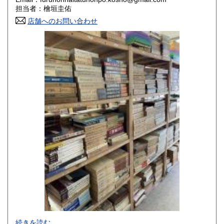
香川県
愛媛県
800円
800円
担当者：檜垣圭佑
店舗へのお問い合わせ
高知県
福岡県
800円
800円
佐賀県
長崎県
800円
800円
熊本県
大分県
800円
800円
宮崎県
鹿児島県
800円
800円
沖縄県
1,500円
-
続きを読む