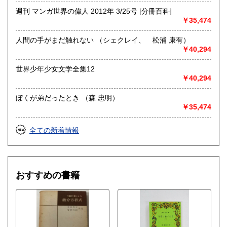
週刊 マンガ世界の偉人 2012年 3/25号 [分冊百科]
￥35,474
人間の手がまだ触れない （シェクレイ、 松浦 康有）
￥40,294
世界少年少女文学全集12
￥40,294
ぼくが弟だったとき （森 忠明）
￥35,474
全ての新着情報
おすすめの書籍