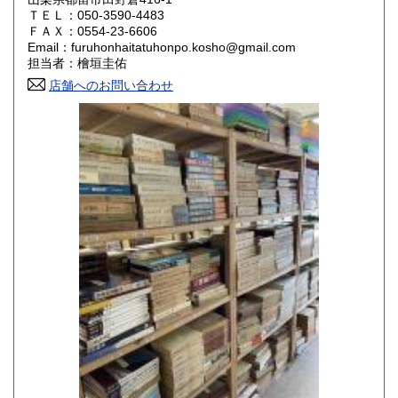
ＴＥＬ：050-3590-4483
山口県
徳島県
800円
800円
ＦＡＸ：0554-23-6606
Email：furuhonhaitatuhonpo.kosho@gmail.com
香川県
愛媛県
800円
800円
担当者：檜垣圭佑
店舗へのお問い合わせ
高知県
福岡県
800円
800円
佐賀県
長崎県
800円
800円
熊本県
大分県
800円
800円
宮崎県
鹿児島県
800円
800円
沖縄県
1,500円