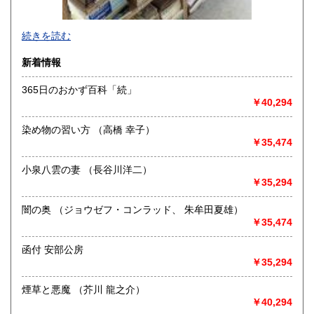
-
続きを読む
沿線名：-
新着情報
最寄駅：-
営業時間：-
365日のおかず百科「続」
定休日：-
￥40,294
書籍の買取について
染め物の習い方 （高橋 幸子）
-
￥35,474
小泉八雲の妻 （長谷川洋二）
取り扱い分野
￥35,294
総記、哲学宗教、歴史、社会科学、自然科学、美術工芸、国
語国文、外国文学、古典籍、近代文献、趣味、外国書、サブ
闇の奥 （ジョウゼフ・コンラッド、 朱牟田夏雄）
カルチャー、古書一般（その他）
￥35,474
書籍全般
函付 安部公房
￥35,294
煙草と悪魔 （芥川 龍之介）
￥40,294