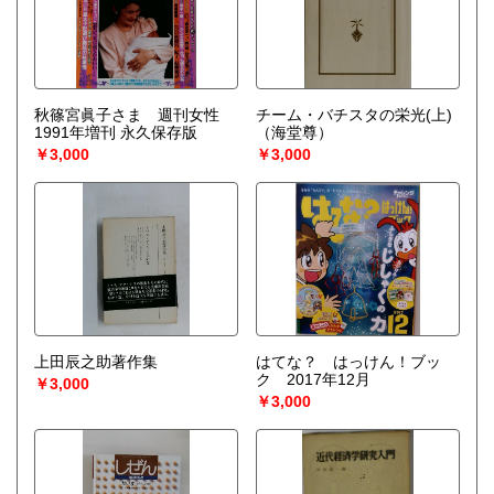
秋篠宮眞子さま 週刊女性
チーム・バチスタの栄光(上)
1991年増刊 永久保存版
（海堂尊）
￥3,000
￥3,000
上田辰之助著作集
はてな？ はっけん！ブッ
ク 2017年12月
￥3,000
￥3,000