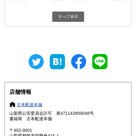
新潟県
富山県
800円
800円
すべて表示
石川県
福井県
800円
800円
山梨県
長野県
800円
800円
岐阜県
静岡県
800円
800円
愛知県
三重県
800円
800円
滋賀県
京都府
800円
800円
大阪府
兵庫県
800円
800円
店舗情報
奈良県
和歌山県
800円
800円
古本配達本舗
山梨県公安委員会許可 第471142800048号
鳥取県
島根県
800円
800円
書籍商 古本配達本舗
岡山県
広島県
800円
800円
〒402-0001
山梨県都留市田野倉416-1