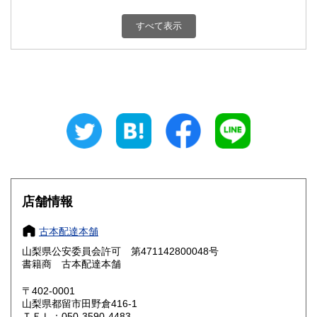
新潟県
富山県
800円
800円
すべて表示
石川県
福井県
800円
800円
山梨県
長野県
800円
800円
岐阜県
静岡県
800円
800円
愛知県
三重県
800円
800円
滋賀県
京都府
800円
800円
大阪府
兵庫県
800円
800円
店舗情報
奈良県
和歌山県
800円
800円
古本配達本舗
山梨県公安委員会許可 第471142800048号
鳥取県
島根県
800円
800円
書籍商 古本配達本舗
岡山県
広島県
800円
800円
〒402-0001
山梨県都留市田野倉416-1
ＴＥＬ：050-3590-4483
山口県
徳島県