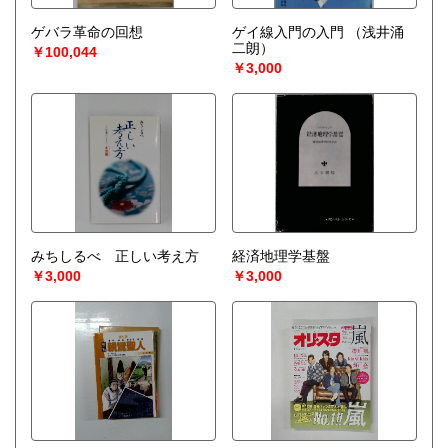
ゲバラ革命の回想
ゲイ線入門の入門
（浅井涌
二朗）
￥100,044
￥3,000
みちしるべ 正しい考え方
経済地理学基盤
￥3,000
￥3,000