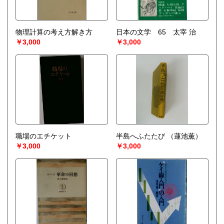
物理計算の考え方解き方
日本の文学 65 太宰 治
￥3,000
￥3,000
職場のエチケット
半島へふたたび
（蓮池薫）
￥3,000
￥3,000