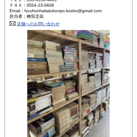
800円
800円
ＦＡＸ：0554-23-6606
Email：furuhonhaitatuhonpo.kosho@gmail.com
香川県
愛媛県
800円
800円
担当者：檜垣圭佑
店舗へのお問い合わせ
高知県
福岡県
800円
800円
佐賀県
長崎県
800円
800円
熊本県
大分県
800円
800円
宮崎県
鹿児島県
800円
800円
沖縄県
1,500円