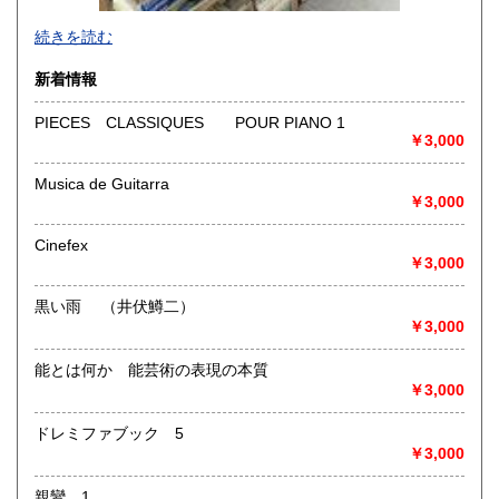
-
続きを読む
沿線名：-
新着情報
最寄駅：-
営業時間：-
PIECES CLASSIQUES POUR PIANO 1
定休日：-
￥3,000
書籍の買取について
Musica de Guitarra
￥3,000
-
Cinefex
取り扱い分野
￥3,000
総記、哲学宗教、歴史、社会科学、自然科学、美術工芸、国
語国文、外国文学、古典籍、近代文献、趣味、外国書、サブ
黒い雨 （井伏鱒二）
カルチャー、古書一般（その他）
￥3,000
書籍全般
能とは何か 能芸術の表現の本質
￥3,000
ドレミファブック 5
￥3,000
親鸞 1