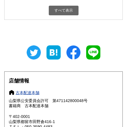
新潟県
富山県
800円
800円
すべて表示
石川県
福井県
800円
800円
山梨県
長野県
800円
800円
岐阜県
静岡県
800円
800円
愛知県
三重県
800円
800円
滋賀県
京都府
800円
800円
大阪府
兵庫県
800円
800円
店舗情報
奈良県
和歌山県
800円
800円
古本配達本舗
山梨県公安委員会許可 第471142800048号
鳥取県
島根県
800円
800円
書籍商 古本配達本舗
岡山県
広島県
800円
800円
〒402-0001
山梨県都留市田野倉416-1
ＴＥＬ：050-3590-4483
山口県
徳島県