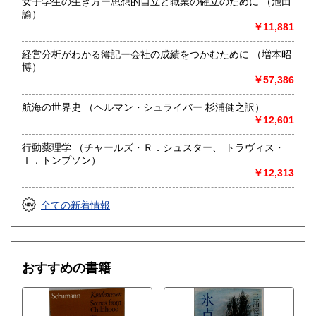
女子学生の生き方ー思想的自立と職業の確立のために （池田
諭）
￥11,881
経営分析がわかる簿記ー会社の成績をつかむために （増本昭
博）
￥57,386
航海の世界史 （ヘルマン・シュライバー 杉浦健之訳）
￥12,601
行動薬理学 （チャールズ・Ｒ．シュスター、 トラヴィス・
Ｉ．トンプソン）
￥12,313
全ての新着情報
おすすめの書籍