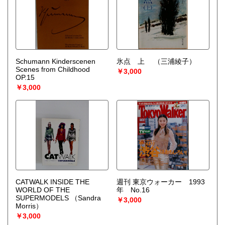
Schumann Kinderscenen
氷点 上
（三浦綾子）
Scenes from Childhood
￥3,000
OP.15
￥3,000
CATWALK INSIDE THE
週刊 東京ウォーカー 1993
WORLD OF THE
年 No.16
SUPERMODELS
（Sandra
￥3,000
Morris）
￥3,000