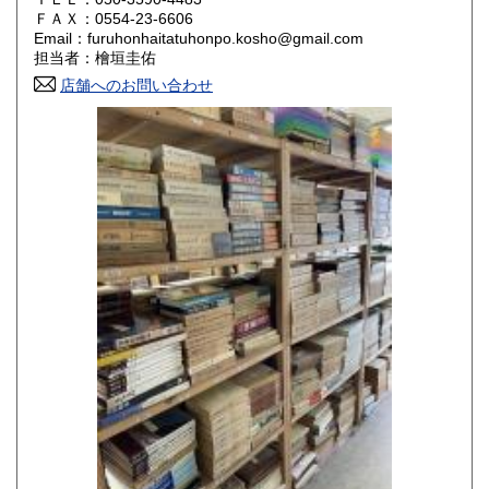
800円
800円
ＦＡＸ：0554-23-6606
Email：furuhonhaitatuhonpo.kosho@gmail.com
香川県
愛媛県
800円
800円
担当者：檜垣圭佑
店舗へのお問い合わせ
高知県
福岡県
800円
800円
佐賀県
長崎県
800円
800円
熊本県
大分県
800円
800円
宮崎県
鹿児島県
800円
800円
沖縄県
1,500円