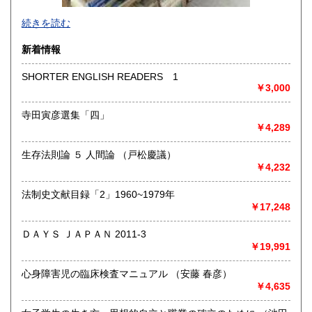
-
続きを読む
沿線名：-
新着情報
最寄駅：-
営業時間：-
SHORTER ENGLISH READERS 1
定休日：-
￥3,000
書籍の買取について
寺田寅彦選集「四」
￥4,289
-
生存法則論 ５ 人間論 （戸松慶議）
取り扱い分野
￥4,232
総記、哲学宗教、歴史、社会科学、自然科学、美術工芸、国
語国文、外国文学、古典籍、近代文献、趣味、外国書、サブ
法制史文献目録「2」1960~1979年
カルチャー、古書一般（その他）
￥17,248
書籍全般
ＤＡＹＳ ＪＡＰＡＮ 2011-3
￥19,991
心身障害児の臨床検査マニュアル （安藤 春彦）
￥4,635