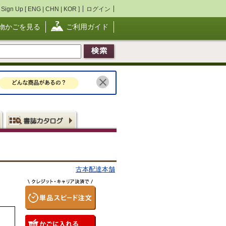
Sign Up [
ENG
|
CHN
|
KOR
]
ログイン
物かごを見る
ご利用ガイド
古本配達本舗