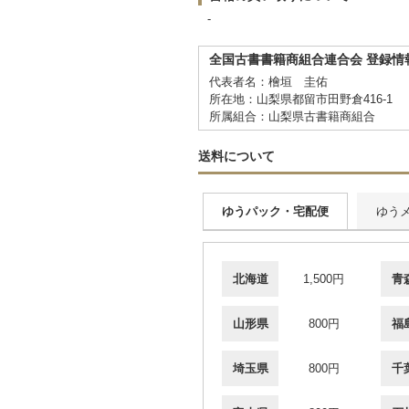
-
全国古書書籍商組合連合会 登録情
代表者名：檜垣 圭佑
所在地：山梨県都留市田野倉416-1
所属組合：山梨県古書籍商組合
送料について
ゆうパック・宅配便
ゆう
北海道
1,500円
青
山形県
800円
福
埼玉県
800円
千