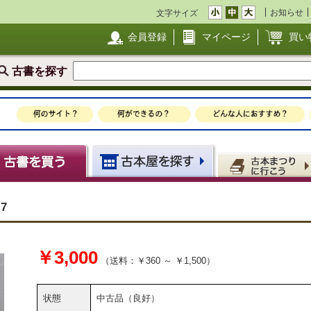
お知らせ
文字サイズ
会員登録
マイページ
買い
古書を探す
7
￥3,000
（送料：￥360 ～ ￥1,500）
状態
中古品（良好）