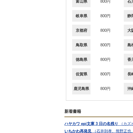
富山県
800円
石
岐阜県
800円
静
京都府
800円
大
鳥取県
800円
島
徳島県
800円
香
佐賀県
800円
長
鹿児島県
800円
沖
新着書籍
ハヤカワ epi文庫 3 日の名残り
（カズ
いちかわ再発見
（石井則孝、熊野正也