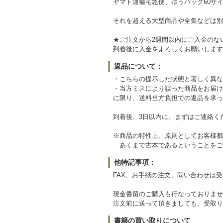
ヤマト運輸宅急便、ゆうパック60サイ
それを超える大型商品や全集などは別
★ご注文から2週間以内にご入金のな
到着後に入金をよろしくお願いします
返品について：
・こちらの提示した状態と著しく異な
・当方ミスにより誤った商品をお届け
に限り、送料当方負担での返品を承っ
到着後、3日以内に、まずはご連絡く
※商品の特性上、原則としてお客様都
あくまで古本であるということをご
他特記事項：
FAX、お手紙の注文、問い合わせは
現金書留のご購入も行なっておりませ
注文前に送って頂きましても、受取り
書籍の買い取りについて