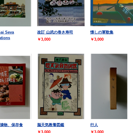
Sai Seva
改訂 山武の巻き寿司
懐しの軍歌集
ations
￥3,000
￥3,000
漬物、保存食
脳天気教養図鑑
行人
￥3,000
￥3,000