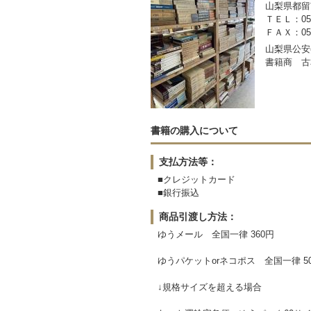
山梨県都留市
ＴＥＬ：050-
ＦＡＸ：0554
山梨県公安委
書籍商 古
書籍の購入について
支払方法等：
■クレジットカード
■銀行振込
商品引渡し方法：
ゆうメール 全国一律 360円
ゆうパケットorネコポス 全国一律 5
↓規格サイズを超える場合