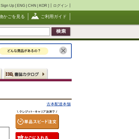
Sign Up [
ENG
|
CHN
|
KOR
]
ログイン
物かごを見る
ご利用ガイド
古本配達本舗