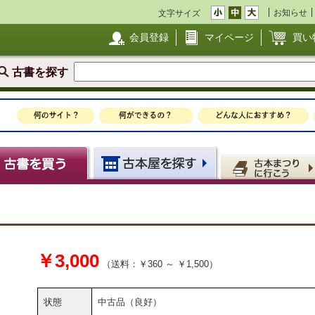
お知らせ
文字サイズ
会員登録
マイページ
買い
古書を探す
￥3,000
（送料：￥360 ～ ￥1,500）
状態
中古品（良好）