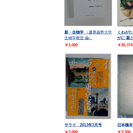
新・生物学
（慶應義塾大学
くわがた
生物学教室 編）
がに 親
￥3,000
￥30,374
サライ 2013年3月号
日本橋本
￥3,000
￥3,300