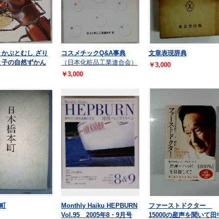
 かぶとむし ざり
コスメチックQ&A事典
文章表現辞典
と子の自然ずかん
（日本化粧品工業連合会）
￥3,000
￥3,000
町
Monthly Haiku HEPBURN
ファーストドクター
Vol.95 2005年8・9月号
15000の産声を聞いて田