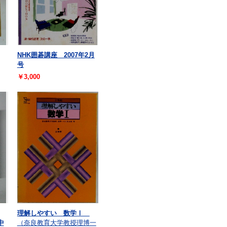
NHK囲碁講座 2007年2月
号
￥3,000
理解しやすい 数学Ⅰ
中
（奈良教育大学教授理博一