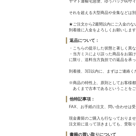
ヤマト運輸宅急便、ゆうパック60サイ
それを超える大型商品や全集などは別
★ご注文から2週間以内にご入金のな
到着後に入金をよろしくお願いします
返品について：
・こちらの提示した状態と著しく異な
・当方ミスにより誤った商品をお届け
に限り、送料当方負担での返品を承っ
到着後、3日以内に、まずはご連絡く
※商品の特性上、原則としてお客様都
あくまで古本であるということをご
他特記事項：
FAX、お手紙の注文、問い合わせは
現金書留のご購入も行なっておりませ
注文前に送って頂きましても、受取り
書籍の買い取りについて