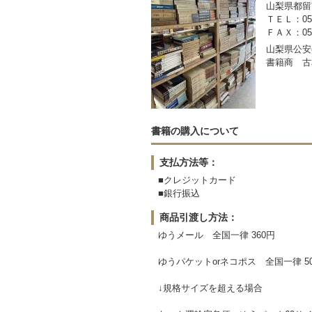
山梨県都留市
ＴＥＬ：050-
ＦＡＸ：0554
山梨県公安委
書籍商 古
書籍の購入について
支払方法等：
■クレジットカード
■銀行振込
商品引渡し方法：
ゆうメール 全国一律 360円
ゆうパケットorネコポス 全国一律 5
↓規格サイズを超える場合