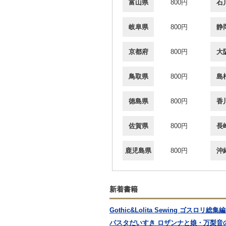
富山県
800円
石
岐阜県
800円
静
京都府
800円
大
鳥取県
800円
島
徳島県
800円
香
佐賀県
800円
長
鹿児島県
800円
沖
新着書籍
Gothic&Lolita Sewing ゴスロリ総集編
パスタだいすき ロザンナと娘・万梨音