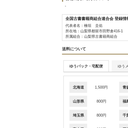
-
全国古書書籍商組合連合会 登録情
代表者名：檜垣 圭佑
所在地：山梨県都留市田野倉416-1
所属組合：山梨県古書籍商組合
送料について
ゆうパック・宅配便
ゆう
北海道
1,500円
青
山形県
800円
福
埼玉県
800円
千