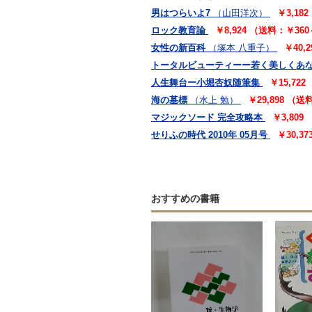
男はつらいよ7
（山田洋次）
￥3,18
ロック教育論
￥8,924 （送料：￥36
女性の新百科
（塚本 八重子）
￥40,
トータルビューティーー若く美しくあな
人生舞台ー小堀杏奴随筆集
￥15,72
海の墓標
（水上 勉）
￥29,898 （
マジックソード 完全攻略本
￥3,809
せりふの時代 2010年 05月号
￥30,3
おすすめの書籍