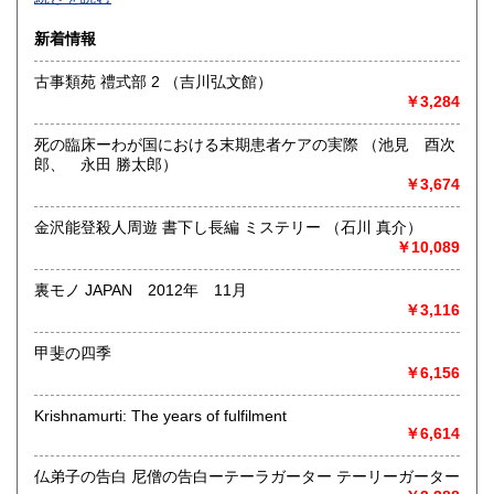
沿線名：-
新着情報
最寄駅：-
営業時間：-
古事類苑 禮式部 2 （吉川弘文館）
定休日：-
￥3,284
書籍の買取について
死の臨床ーわが国における末期患者ケアの実際 （池見 酉次
-
郎、 永田 勝太郎）
￥3,674
取り扱い分野
金沢能登殺人周遊 書下し長編 ミステリー （石川 真介）
総記、哲学宗教、歴史、社会科学、自然科学、美術工芸、国
￥10,089
語国文、外国文学、古典籍、近代文献、趣味、外国書、サブ
カルチャー、古書一般（その他）
裏モノ JAPAN 2012年 11月
書籍全般
￥3,116
甲斐の四季
￥6,156
Krishnamurti: The years of fulfilment
￥6,614
仏弟子の告白 尼僧の告白ーテーラガーター テーリーガーター