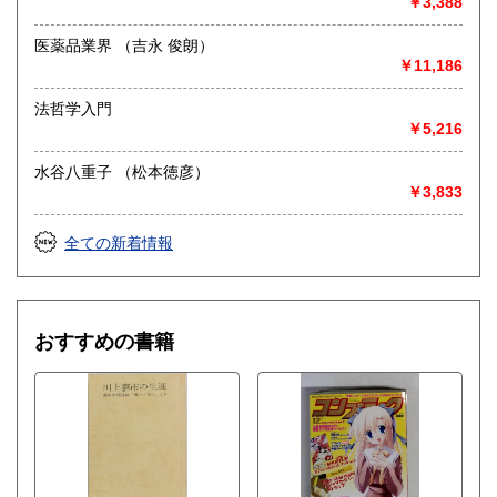
￥3,388
医薬品業界 （吉永 俊朗）
￥11,186
法哲学入門
￥5,216
水谷八重子 （松本徳彦）
￥3,833
全ての新着情報
おすすめの書籍