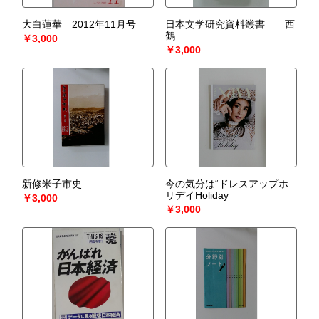
大白蓮華 2012年11月号
日本文学研究資料叢書 西
鶴
￥3,000
￥3,000
新修米子市史
今の気分は“ドレスアップホ
リデイHoliday
￥3,000
￥3,000