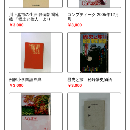
川上嘉市の生涯 静岡新聞連
コンプティーク 2005年12月
載 「郷土と偉人」より
号
￥3,000
￥3,000
例解小学国語辞典
歴史と旅 秘録藩史物語
￥3,000
￥3,000