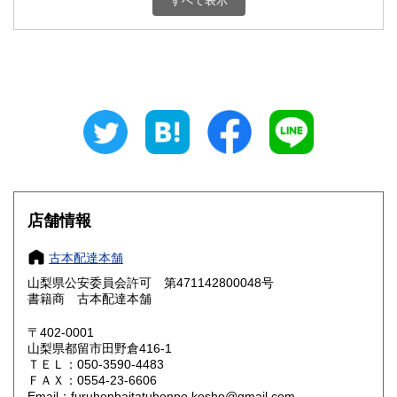
すべて表示
石川県
福井県
800円
800円
山梨県
長野県
800円
800円
岐阜県
静岡県
800円
800円
愛知県
三重県
800円
800円
滋賀県
京都府
800円
800円
大阪府
兵庫県
800円
800円
店舗情報
奈良県
和歌山県
800円
800円
古本配達本舗
山梨県公安委員会許可 第471142800048号
鳥取県
島根県
800円
800円
書籍商 古本配達本舗
岡山県
広島県
800円
800円
〒402-0001
山梨県都留市田野倉416-1
ＴＥＬ：050-3590-4483
山口県
徳島県
800円
800円
ＦＡＸ：0554-23-6606
Email：furuhonhaitatuhonpo.kosho@gmail.com