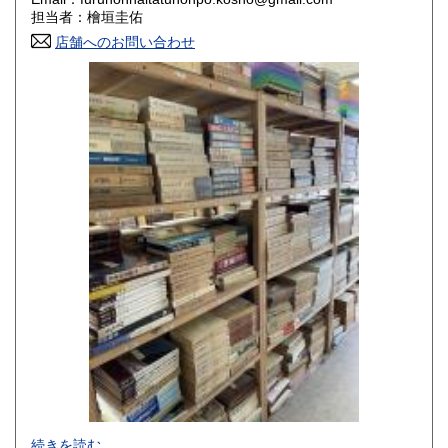
香川県
愛媛県
800円
800円
担当者：檜垣圭佑
店舗へのお問い合わせ
高知県
福岡県
800円
800円
佐賀県
長崎県
800円
800円
熊本県
大分県
800円
800円
宮崎県
鹿児島県
800円
800円
沖縄県
1,500円
-
続きを読む