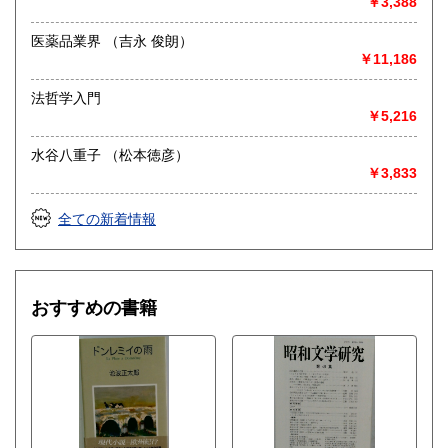
￥3,388
医薬品業界 （吉永 俊朗）
￥11,186
法哲学入門
￥5,216
水谷八重子 （松本徳彦）
￥3,833
全ての新着情報
おすすめの書籍