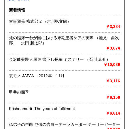
沿線名：-
新着情報
最寄駅：-
営業時間：-
古事類苑 禮式部 2 （吉川弘文館）
定休日：-
￥3,284
書籍の買取について
死の臨床ーわが国における末期患者ケアの実際 （池見 酉次
-
郎、 永田 勝太郎）
￥3,674
取り扱い分野
金沢能登殺人周遊 書下し長編 ミステリー （石川 真介）
総記、哲学宗教、歴史、社会科学、自然科学、美術工芸、国
￥10,089
語国文、外国文学、古典籍、近代文献、趣味、外国書、サブ
カルチャー、古書一般（その他）
裏モノ JAPAN 2012年 11月
書籍全般
￥3,116
甲斐の四季
￥6,156
Krishnamurti: The years of fulfilment
￥6,614
仏弟子の告白 尼僧の告白ーテーラガーター テーリーガーター