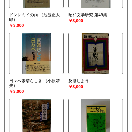
ドンレミイの雨
（池波正太
昭和文学研究 第49集
郎）
￥3,000
￥3,000
日々へ素晴らしき
（小原靖
反撥しよう
夫）
￥3,000
￥3,000