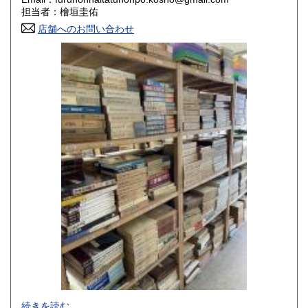
香川県
愛媛県
800円
800円
担当者：檜垣圭佑
店舗へのお問い合わせ
高知県
福岡県
800円
800円
佐賀県
長崎県
800円
800円
熊本県
大分県
800円
800円
宮崎県
鹿児島県
800円
800円
沖縄県
1,500円
-
続きを読む