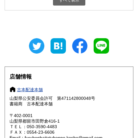
すべて表示
石川県
福井県
800円
800円
山梨県
長野県
800円
800円
岐阜県
静岡県
800円
800円
愛知県
三重県
800円
800円
滋賀県
京都府
800円
800円
大阪府
兵庫県
800円
800円
店舗情報
奈良県
和歌山県
800円
800円
古本配達本舗
山梨県公安委員会許可 第471142800048号
鳥取県
島根県
800円
800円
書籍商 古本配達本舗
岡山県
広島県
800円
800円
〒402-0001
山梨県都留市田野倉416-1
ＴＥＬ：050-3590-4483
山口県
徳島県
800円
800円
ＦＡＸ：0554-23-6606
Email：furuhonhaitatuhonpo.kosho@gmail.com