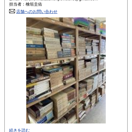
香川県
愛媛県
800円
800円
担当者：檜垣圭佑
店舗へのお問い合わせ
高知県
福岡県
800円
800円
佐賀県
長崎県
800円
800円
熊本県
大分県
800円
800円
宮崎県
鹿児島県
800円
800円
沖縄県
1,500円
-
続きを読む