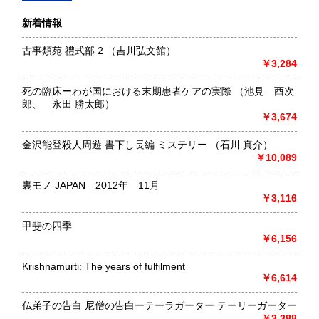
沿線名：-
新着情報
最寄駅：-
営業時間：-
古事類苑 禮式部 2 （吉川弘文館）
定休日：-
￥3,284
書籍の買取について
死の臨床ーわが国における末期患者ケアの実際 （池見 酉次
-
郎、 永田 勝太郎）
￥3,674
取り扱い分野
金沢能登殺人周遊 書下し長編 ミステリー （石川 真介）
総記、哲学宗教、歴史、社会科学、自然科学、美術工芸、国
￥10,089
語国文、外国文学、古典籍、近代文献、趣味、外国書、サブ
カルチャー、古書一般（その他）
裏モノ JAPAN 2012年 11月
書籍全般
￥3,116
甲斐の四季
￥6,156
Krishnamurti: The years of fulfilment
￥6,614
仏弟子の告白 尼僧の告白ーテーラガーター テーリーガーター
￥3,388