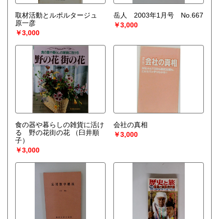
取材活動とルポルタージュ
岳人 2003年1月号 No.667
原一彦
￥3,000
￥3,000
食の器や暮らしの雑貨に活け
会社の真相
る 野の花街の花
（臼井順
￥3,000
子）
￥3,000