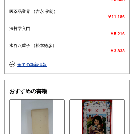
医薬品業界 （吉永 俊朗）
￥11,186
法哲学入門
￥5,216
水谷八重子 （松本徳彦）
￥3,833
全ての新着情報
おすすめの書籍