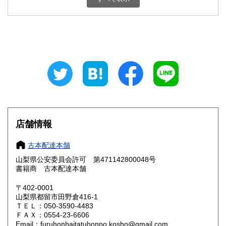
石川県
福井県
800円
800円
山梨県
長野県
800円
800円
岐阜県
静岡県
800円
800円
愛知県
三重県
800円
800円
滋賀県
京都府
800円
800円
大阪府
兵庫県
800円
800円
店舗情報
奈良県
和歌山県
800円
800円
古本配達本舗
山梨県公安委員会許可 第471142800048号
鳥取県
島根県
800円
800円
書籍商 古本配達本舗
岡山県
広島県
800円
800円
〒402-0001
山梨県都留市田野倉416-1
ＴＥＬ：050-3590-4483
山口県
徳島県
800円
800円
ＦＡＸ：0554-23-6606
Email：furuhonhaitatuhonpo.kosho@gmail.com