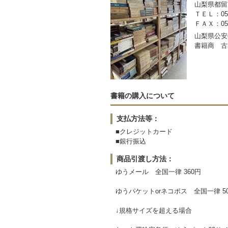
山梨県都留市
ＴＥＬ：050-
ＦＡＸ：0554
山梨県公安委
書籍商 古
書籍の購入について
支払方法等：
■クレジットカード
■銀行振込
商品引渡し方法：
ゆうメール 全国一律 360円
ゆうパケットorネコポス 全国一律 5
↓規格サイズを超える場合