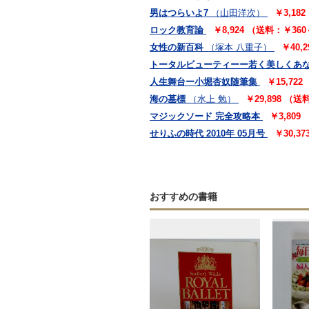
男はつらいよ7
（山田洋次）
￥3,18
ロック教育論
￥8,924 （送料：￥36
女性の新百科
（塚本 八重子）
￥40,
トータルビューティーー若く美しくあな
人生舞台ー小堀杏奴随筆集
￥15,72
海の墓標
（水上 勉）
￥29,898 （
マジックソード 完全攻略本
￥3,809
せりふの時代 2010年 05月号
￥30,3
おすすめの書籍