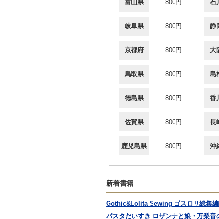
富山県
800円
石
岐阜県
800円
静
京都府
800円
大
鳥取県
800円
島
徳島県
800円
香
佐賀県
800円
長
鹿児島県
800円
沖
新着書籍
Gothic&Lolita Sewing ゴスロリ総集編
パスタだいすき ロザンナと娘・万梨音