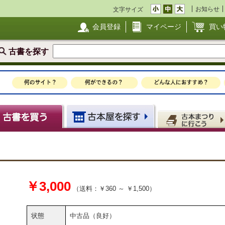
お知らせ
文字サイズ
会員登録
マイページ
買い
古書を探す
￥3,000
（送料：￥360 ～ ￥1,500）
状態
中古品（良好）