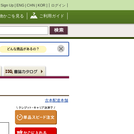
Sign Up [
ENG
|
CHN
|
KOR
]
ログイン
物かごを見る
ご利用ガイド
古本配達本舗