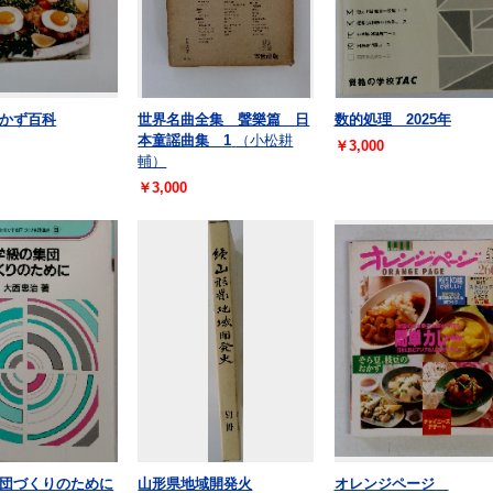
かず百科
世界名曲全集 聲樂篇 日
数的処理 2025年
本童謡曲集 1
（小松耕
￥3,000
輔）
￥3,000
団づくりのために
山形県地域開発火
オレンジページ