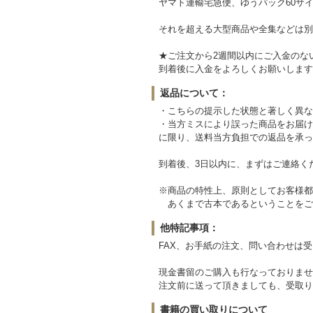
ヤマト運輸宅急便、ゆうパック60サイ
それを超える大型商品や全集などは別
★ご注文から2週間以内にご入金のな
到着後に入金をよろしくお願いします
返品について：
・こちらの提示した状態と著しく異な
・当方ミスにより誤った商品をお届け
に限り、送料当方負担での返品を承っ
到着後、3日以内に、まずはご連絡く
※商品の特性上、原則としてお客様都
あくまで古本であるということをご
他特記事項：
FAX、お手紙の注文、問い合わせは
現金書留のご購入も行なっておりませ
注文前に送って頂きましても、受取り
書籍の買い取りについて