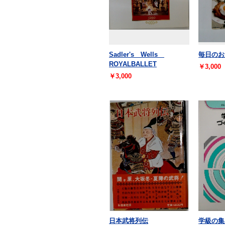
Sadler's Wells
毎日のお
ROYALBALLET
￥3,000
￥3,000
日本武将列伝
学級の集