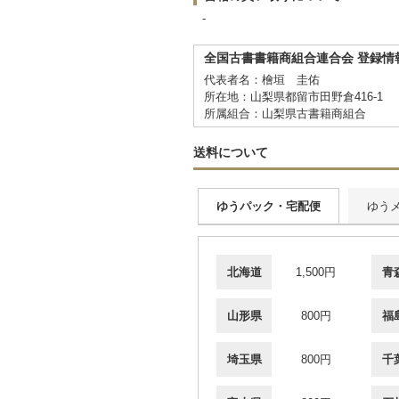
-
全国古書書籍商組合連合会 登録情
代表者名：檜垣 圭佑
所在地：山梨県都留市田野倉416-1
所属組合：山梨県古書籍商組合
送料について
ゆうパック・宅配便
ゆう
北海道
1,500円
青
山形県
800円
福
埼玉県
800円
千