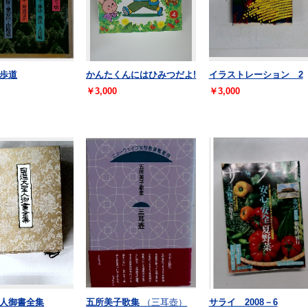
歩道
かんたくんにはひみつだよ!
イラストレーション 2
￥3,000
￥3,000
人御書全集
五所美子歌集
（三耳壺）
サライ 2008－6