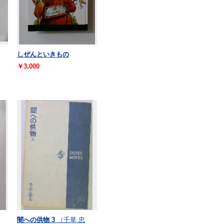
しぜんといきもの
￥3,000
闇への供物 3
（千草 忠