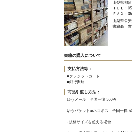
山梨県都留市
ＴＥＬ：050-
ＦＡＸ：0554
山梨県公安委
書籍商 古
書籍の購入について
支払方法等：
■クレジットカード
■銀行振込
商品引渡し方法：
ゆうメール 全国一律 360円
ゆうパケットorネコポス 全国一律 5
↓規格サイズを超える場合