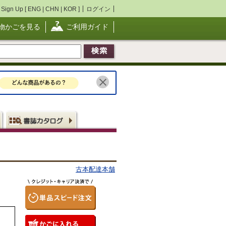
Sign Up [
ENG
|
CHN
|
KOR
]
ログイン
物かごを見る
ご利用ガイド
古本配達本舗