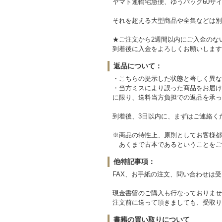
ヤマト運輸宅急便、ゆうパック60サイ
それを超える大型商品や全集などは別
★ご注文から2週間以内にご入金のな
到着後に入金をよろしくお願いします
返品について：
・こちらの提示した状態と著しく異な
・当方ミスにより誤った商品をお届け
に限り、送料当方負担での返品を承っ
到着後、3日以内に、まずはご連絡く
※商品の特性上、原則としてお客様都
あくまで古本であるということをご
他特記事項：
FAX、お手紙の注文、問い合わせは
現金書留のご購入も行なっておりませ
注文前に送って頂きましても、受取り
書籍の買い取りについて