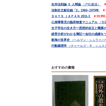
生存法則論 ５ 人間論
（戸松慶議）
￥
法制史文献目録「2」1960~1979年
￥
ＤＡＹＳ ＪＡＰＡＮ 2011-3
￥19,9
心身障害児の臨床検査マニュアル
（安
女子学生の生き方ー思想的自立と職業
経営分析がわかる簿記ー会社の成績を
航海の世界史
（ヘルマン・シュライバ
行動薬理学
（チャールズ・Ｒ．シュス
おすすめの書籍