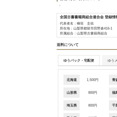
-
全国古書書籍商組合連合会 登録情
代表者名：檜垣 圭佑
所在地：山梨県都留市田野倉416-1
所属組合：山梨県古書籍商組合
送料について
ゆうパック・宅配便
ゆう
北海道
1,500円
青
山形県
800円
福
埼玉県
800円
千