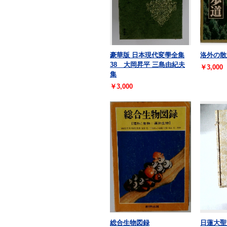
豪華版 日本現代変學全集
洛外の散
38 大岡昇平 三島由紀夫
￥3,000
集
￥3,000
総合生物図録
日蓮大聖