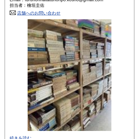
香川県
愛媛県
800円
800円
担当者：檜垣圭佑
店舗へのお問い合わせ
高知県
福岡県
800円
800円
佐賀県
長崎県
800円
800円
熊本県
大分県
800円
800円
宮崎県
鹿児島県
800円
800円
沖縄県
1,500円
-
続きを読む