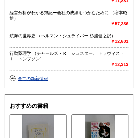
￥11,881
経営分析がわかる簿記ー会社の成績をつかむために （増本昭
博）
￥57,386
航海の世界史 （ヘルマン・シュライバー 杉浦健之訳）
￥12,601
行動薬理学 （チャールズ・Ｒ．シュスター、 トラヴィス・
Ｉ．トンプソン）
￥12,313
全ての新着情報
おすすめの書籍