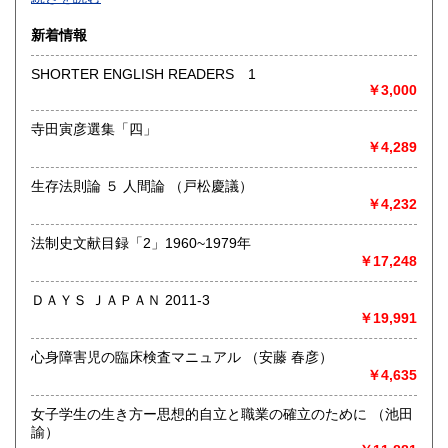
沿線名：-
新着情報
最寄駅：-
営業時間：-
SHORTER ENGLISH READERS 1
定休日：-
￥3,000
書籍の買取について
寺田寅彦選集「四」
￥4,289
-
生存法則論 ５ 人間論 （戸松慶議）
取り扱い分野
￥4,232
総記、哲学宗教、歴史、社会科学、自然科学、美術工芸、国
語国文、外国文学、古典籍、近代文献、趣味、外国書、サブ
法制史文献目録「2」1960~1979年
カルチャー、古書一般（その他）
￥17,248
書籍全般
ＤＡＹＳ ＪＡＰＡＮ 2011-3
￥19,991
心身障害児の臨床検査マニュアル （安藤 春彦）
￥4,635
女子学生の生き方ー思想的自立と職業の確立のために （池田
諭）