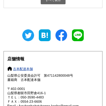
すべて表示
石川県
福井県
800円
800円
山梨県
長野県
800円
800円
岐阜県
静岡県
800円
800円
愛知県
三重県
800円
800円
滋賀県
京都府
800円
800円
大阪府
兵庫県
800円
800円
店舗情報
奈良県
和歌山県
800円
800円
古本配達本舗
山梨県公安委員会許可 第471142800048号
鳥取県
島根県
800円
800円
書籍商 古本配達本舗
岡山県
広島県
800円
800円
〒402-0001
山梨県都留市田野倉416-1
ＴＥＬ：050-3590-4483
山口県
徳島県
800円
800円
ＦＡＸ：0554-23-6606
Email：furuhonhaitatuhonpo.kosho@gmail.com