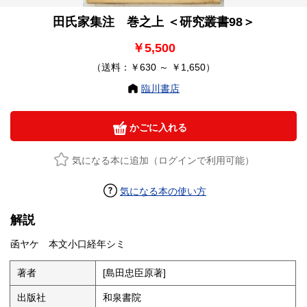
田氏家集注 巻之上 ＜研究叢書98＞
￥5,500
（送料：￥630 ～ ￥1,650）
臨川書店
かごに入れる
気になる本に追加（ログインで利用可能）
気になる本の使い方
解説
函ヤケ 本文小口経年シミ
著者
[島田忠臣原著]
出版社
和泉書院