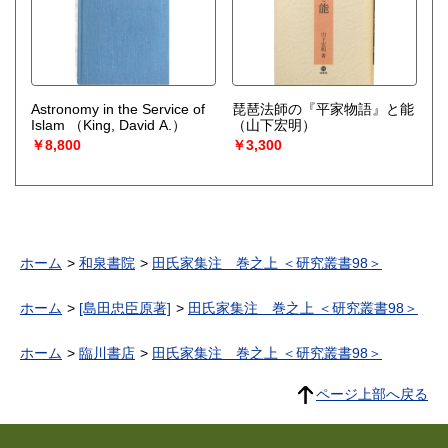
Astronomy in the Service of
琵琶法師の『平家物語』と能
Islam
（King, David A.）
（山下宏明）
￥8,800
￥3,300
ホーム
和泉書院
田氏家集注 巻之上 ＜研究叢書98＞
ホーム
[島田忠臣原著]
田氏家集注 巻之上 ＜研究叢書98＞
ホーム
臨川書店
田氏家集注 巻之上 ＜研究叢書98＞
ページ上部へ戻る