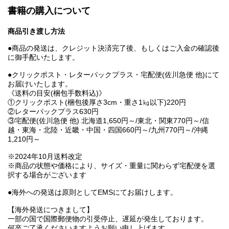
書籍の購入について
商品引き渡し方法
●商品の発送は、クレジット決済完了後、もしくはご入金の確認後
に御手配いたします。
●クリックポスト・レターパックプラス・宅配便(佐川急便 他)にて
お届けいたします。
《送料の目安(梱包手数料込)》
①クリックポスト(梱包後厚さ3cm・重さ1㎏以下)220円
②レターパックプラス630円
③宅配便(佐川急便 他) 北海道1,650円～/東北・関東770円～/信
越・東海・北陸・近畿・中国・四国660円～/九州770円～/沖縄
1,210円～
※2024年10月送料改定
※商品の状態や価格により、サイズ・重量に関わらず宅配便を選
択する場合がございます
●海外への発送は原則としてEMSにてお届けします。
【海外発送につきまして】
一部の国で国際郵便物の引受停止、遅延が発生しております。
何卒ご了承くださいますようお願い申し上げます。