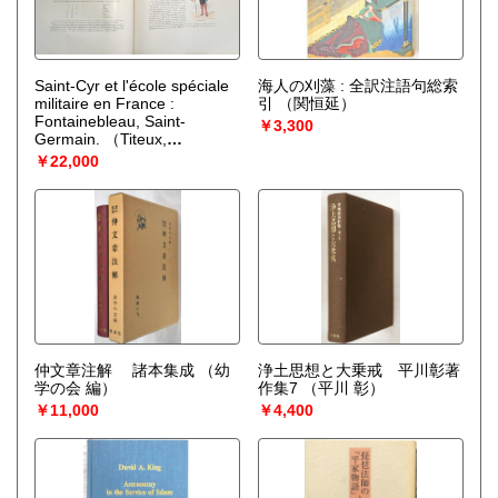
Saint-Cyr et l'école spéciale
海人の刈藻 : 全訳注語句総索
militaire en France :
引
（関恒延）
Fontainebleau, Saint-
￥3,300
Germain.
（Titeux,
Eugene）
￥22,000
仲文章注解 諸本集成
（幼
浄土思想と大乗戒 平川彰著
学の会 編）
作集7
（平川 彰）
￥11,000
￥4,400