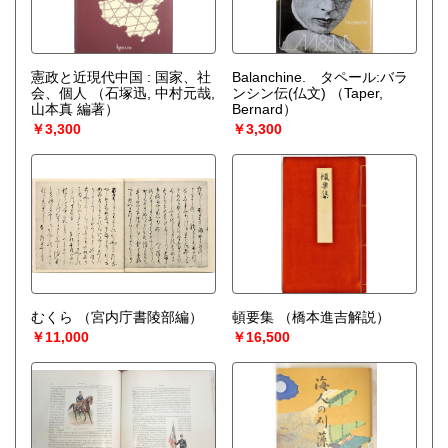
憲政と近現代中国 : 国家、社
Balanchine. タペール:バラ
会、個人
（石塚迅, 中村元哉,
ンシン伝(仏文)
（Taper,
山本真 編著）
Bernard）
￥3,300
￥3,300
むくら
（宮内庁書陵部編）
頓要集
（橋本進吉解説）
￥11,000
￥16,500