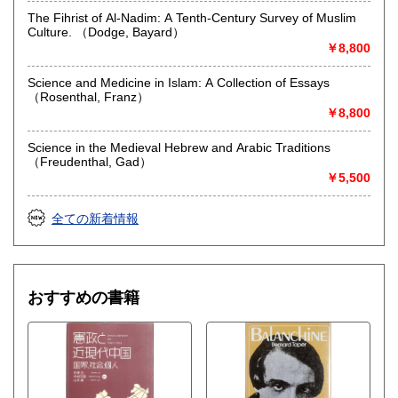
まずはお電話・メール等でお気軽にご連絡・ご相談ください
The Fihrist of Al-Nadim: A Tenth-Century Survey of Muslim
詳細はHPをご覧ください⇒http://www.rinsen.com/kaitori.htm
Culture. （Dodge, Bayard）
￥8,800
取り扱い品目
◆ 古典籍(古筆切、古写経、古写本、五山版、寺院版、古活
Science and Medicine in Islam: A Collection of Essays
字版、江戸期写本、版本、奈良絵本、絵巻、絵入本、古地
（Rosenthal, Franz）
図、刷り物、昔のかるた類など)
￥8,800
◆ 自筆草稿・書簡・肉筆もの
◆ 古書籍(人文科学系学術専門書、明治・大正・昭和初期に
Science in the Medieval Hebrew and Arabic Traditions
刊行された趣味・娯楽書)
（Freudenthal, Gad）
◆ 洋古書(20世紀前半以前に刊行された人文・芸術関係の稀
￥5,500
覯書、挿絵本、私家版、古版日本地図など)
全ての新着情報
取り扱い分野
総記、哲学宗教、歴史、美術工芸、国語国文、古典籍、近代
文献、外国書、古書一般（その他）
おすすめの書籍