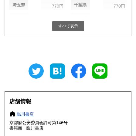
埼玉県
千葉県
770円
770円
東京都
神奈川県
770円
770円
すべて表示
新潟県
富山県
660円
660円
石川県
福井県
660円
660円
山梨県
長野県
770円
660円
岐阜県
静岡県
660円
660円
愛知県
三重県
660円
660円
滋賀県
京都府
660円
660円
店舗情報
大阪府
兵庫県
660円
660円
臨川書店
奈良県
和歌山県
京都府公安委員会許可第146号
660円
660円
書籍商 臨川書店
鳥取県
島根県