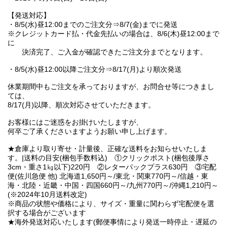
【発送対応】
・8/5(水)昼12:00までのご注文分⇒8/7(金)までに発送
※クレジットカード払・代金先払いの場合は、8/6(木)昼12:00まで
に
決済完了、ご入金が確認できたご注文分までとなります。
・8/5(水)昼12:00以降ご注文分⇒8/17(月)より順次発送
休業期間中もご注文を承っておりますが、お問合せ等につきまし
ては、
8/17(月)以降、順次対応させていただきます。
お客様にはご迷惑をお掛けいたしますが、
何卒ご了承くださいますようお願い申し上げます。
★倉庫より取り寄せ・計量後、正確な送料をお知らせいたしま
す。|送料の目安(梱包手数料込) ①クリックポスト(梱包後厚さ
3cm・重さ1㎏以下)220円 ②レターパックプラス630円 ③宅配
便(佐川急便 他) 北海道1,650円～/東北・関東770円～/信越・東
海・北陸・近畿・中国・四国660円～/九州770円～/沖縄1,210円～
(※2024年10月送料改定)
※商品の状態や価格により、サイズ・重量に関わらず宅配便を選
択する場合がございます
★海外発送対応いたします(郵便事情により発送一時停止・遅延の