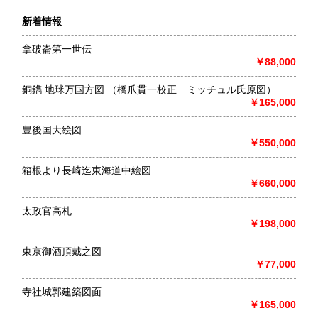
す。江戸期以前の和本、古文書、古地図、古美術品から学術
書まで幅広い年代・ジャンルの商品を取り扱っています。ご
新着情報
蔵書の買取も承りますので、お気軽にご相談ください。
拿破崙第一世伝
●古書在庫は、倉庫にて管理しております。
￥88,000
店頭で商品をご覧になりたい場合は、事前にご連絡くださ
いませ。
銅鐫 地球万国方図 （橋爪貫一校正 ミッチュル氏原図）
●古書バーゲンセール
￥165,000
次回の開催につきましては、日程が決まりましたら、店頭、
ＨＰ、X（旧Twitter）等でお知らせいたします。
豊後国大絵図
http://www.rinsen.com/kosho-bargain.htm
￥550,000
●ホームページでは、弊社出版物（新刊書）もご案内しており
箱根より長崎迄東海道中絵図
ます。
￥660,000
ぜひご覧くださいませ。
http://www.rinsen.com
太政官高札
￥198,000
沿線名：京阪鴨東線
最寄駅：出町柳駅下車徒歩1分
営業時間：午前9時〜午後5時半
東京御酒頂戴之図
定休日：土曜・日曜・祝日
￥77,000
書籍の買取について
寺社城郭建築図面
￥165,000
【査定無料】 出張・宅配買取いたします