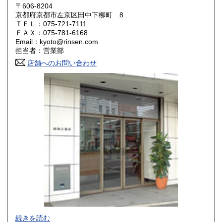
660円
660円
〒606-8204
京都府京都市左京区田中下柳町 8
岡山県
広島県
660円
660円
ＴＥＬ：075-721-7111
ＦＡＸ：075-781-6168
Email：kyoto@rinsen.com
山口県
徳島県
660円
660円
担当者：営業部
香川県
店舗へのお問い合わせ
愛媛県
660円
660円
高知県
福岡県
660円
770円
佐賀県
長崎県
770円
770円
熊本県
大分県
770円
770円
宮崎県
鹿児島県
770円
770円
沖縄県
1,210円
創業1932年、京都で和洋古書の販売・学術出版を行っていま
続きを読む