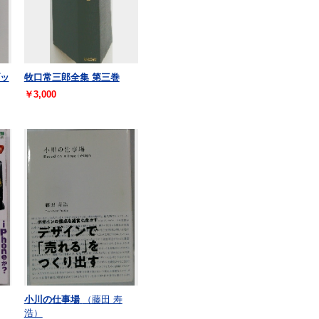
ブッ
牧口常三郎全集 第三巻
￥3,000
小川の仕事場
（藤田 寿
浩）