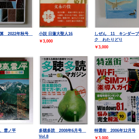
算 2022年秋号
小説 日蓮大聖人16
しぜん 11 キンダー
ク わたりどり
￥3,000
￥3,000
、雲ノ平
多聴多読 2008年6月号
特選街 2006年12月号
Vol.8
￥3,000