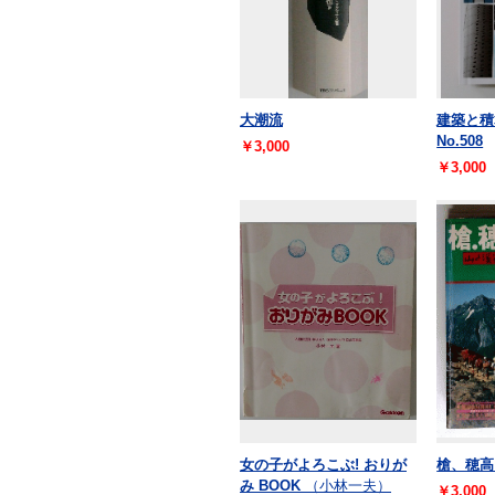
大潮流
建築と積
No.508
￥3,000
￥3,000
女の子がよろこぶ! おりが
槍、穂高
み BOOK
（小林一夫）
￥3,000