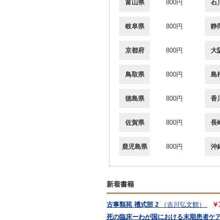
富山県
800円
石
岐阜県
800円
静
京都府
800円
大
鳥取県
800円
島
徳島県
800円
香
佐賀県
800円
長
鹿児島県
800円
沖
新着書籍
古事類苑 禮式部 2
（吉川弘文館）
￥
死の臨床ーわが国における末期患者ケ