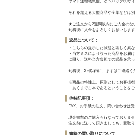
ヤマト運輸宅急便、ゆうパック60サイ
それを超える大型商品や全集などは別
★ご注文から2週間以内にご入金のな
到着後に入金をよろしくお願いします
返品について：
・こちらの提示した状態と著しく異な
・当方ミスにより誤った商品をお届け
に限り、送料当方負担での返品を承っ
到着後、3日以内に、まずはご連絡く
※商品の特性上、原則としてお客様都
あくまで古本であるということをご
他特記事項：
FAX、お手紙の注文、問い合わせは
現金書留のご購入も行なっておりませ
注文前に送って頂きましても、受取り
書籍の買い取りについて