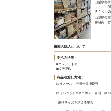
山梨県都留市
ＴＥＬ：050-
ＦＡＸ：0554
山梨県公安委
書籍商 古
書籍の購入について
支払方法等：
■クレジットカード
■銀行振込
商品引渡し方法：
ゆうメール 全国一律 360円
ゆうパケットorネコポス 全国一律 5
↓規格サイズを超える場合