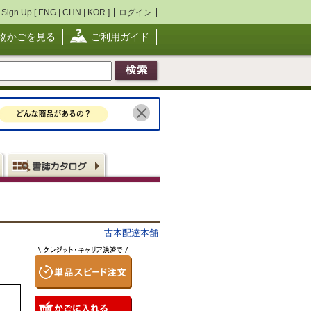
Sign Up [
ENG
|
CHN
|
KOR
]
ログイン
物かごを見る
ご利用ガイド
古本配達本舗