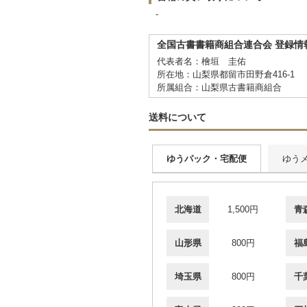
-
全国古書書籍商組合連合会 登録情
代表者名：檜垣 圭佑
所在地：山梨県都留市田野倉416-1
所属組合：山梨県古書籍商組合
送料について
ゆうパック・宅配便
ゆう
北海道
1,500円
青
山形県
800円
福
埼玉県
800円
千