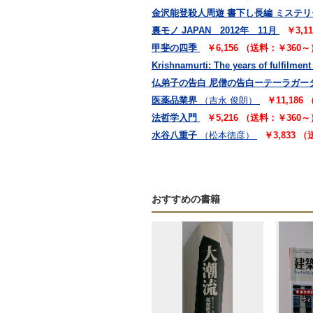
金沢能登殺人周遊 書下し長編 ミステリ
裏モノ JAPAN 2012年 11月
￥3,1
甲斐の四季
￥6,156 （送料：￥360～
Krishnamurti: The years of fulfilment
仏弟子の告白 尼僧の告白ーテーラガー
医薬品業界
（吉永 俊朗）
￥11,186
法哲学入門
￥5,216 （送料：￥360～
水谷八重子
（松本徳彦）
￥3,833 
おすすめの書籍