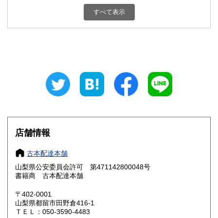
新潟県
富山県
800円
800円
すべて表示
石川県
福井県
800円
800円
山梨県
長野県
800円
800円
岐阜県
静岡県
800円
800円
愛知県
三重県
800円
800円
滋賀県
京都府
800円
800円
大阪府
兵庫県
800円
800円
店舗情報
奈良県
和歌山県
800円
800円
古本配達本舗
山梨県公安委員会許可 第471142800048号
鳥取県
島根県
800円
800円
書籍商 古本配達本舗
岡山県
広島県
800円
800円
〒402-0001
山梨県都留市田野倉416-1
ＴＥＬ：050-3590-4483
山口県
徳島県
800円
800円