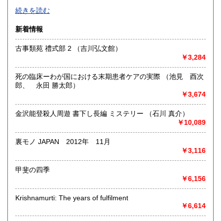
-
続きを読む
沿線名：-
新着情報
最寄駅：-
営業時間：-
古事類苑 禮式部 2 （吉川弘文館）
定休日：-
￥3,284
書籍の買取について
死の臨床ーわが国における末期患者ケアの実際 （池見 酉次
-
郎、 永田 勝太郎）
￥3,674
取り扱い分野
金沢能登殺人周遊 書下し長編 ミステリー （石川 真介）
総記、哲学宗教、歴史、社会科学、自然科学、美術工芸、国
￥10,089
語国文、外国文学、古典籍、近代文献、趣味、外国書、サブ
カルチャー、古書一般（その他）
裏モノ JAPAN 2012年 11月
書籍全般
￥3,116
甲斐の四季
￥6,156
Krishnamurti: The years of fulfilment
￥6,614