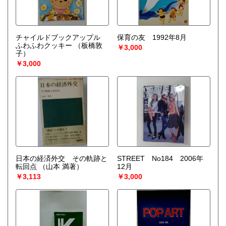
チャイルドブックアップル
保育の友 1992年8月
ふわふわクッキー
（板橋敦
￥3,000
子）
￥3,000
日本の経済外交 その軌跡と
STREET No184 2006年
転回点
（山本 満著）
12月
￥3,113
￥3,000