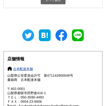
すべて表示
石川県
福井県
800円
800円
山梨県
長野県
800円
800円
岐阜県
静岡県
800円
800円
愛知県
三重県
800円
800円
滋賀県
京都府
800円
800円
大阪府
兵庫県
800円
800円
店舗情報
奈良県
和歌山県
800円
800円
古本配達本舗
山梨県公安委員会許可 第471142800048号
鳥取県
島根県
800円
800円
書籍商 古本配達本舗
岡山県
広島県
800円
800円
〒402-0001
山梨県都留市田野倉416-1
ＴＥＬ：050-3590-4483
山口県
徳島県
800円
800円
ＦＡＸ：0554-23-6606
Email：furuhonhaitatuhonpo.kosho@gmail.com