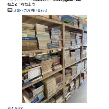
香川県
愛媛県
800円
800円
担当者：檜垣圭佑
店舗へのお問い合わせ
高知県
福岡県
800円
800円
佐賀県
長崎県
800円
800円
熊本県
大分県
800円
800円
宮崎県
鹿児島県
800円
800円
沖縄県
1,500円
-
続きを読む