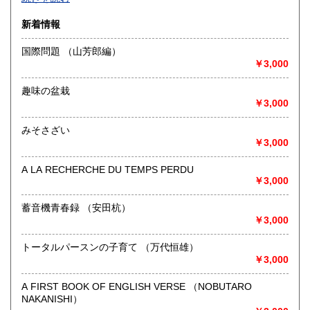
沿線名：-
新着情報
最寄駅：-
営業時間：-
国際問題 （山芳郎編）
定休日：-
￥3,000
書籍の買取について
趣味の盆栽
-
￥3,000
みそさざい
取り扱い分野
￥3,000
総記、哲学宗教、歴史、社会科学、自然科学、美術工芸、国
語国文、外国文学、古典籍、近代文献、趣味、外国書、サブ
A LA RECHERCHE DU TEMPS PERDU
カルチャー、古書一般（その他）
￥3,000
書籍全般
蓄音機青春録 （安田杭）
￥3,000
トータルパースンの子育て （万代恒雄）
￥3,000
A FIRST BOOK OF ENGLISH VERSE （NOBUTARO
NAKANISHI）