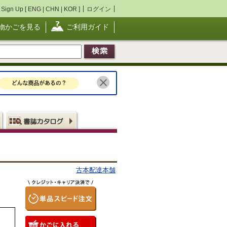
Sign Up [
ENG
|
CHN
|
KOR
]
ログイン
物かごを見る
ご利用ガイド
古本配達本舗