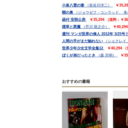
小泉八雲の妻
（長谷川洋二）
￥35,
闇の奥
（ジョウゼフ・コンラッド、 
函付 安部公房
￥35,294 （送料：￥3
煙草と悪魔
（芥川 龍之介）
￥40,2
週刊 マンガ世界の偉人 2012年 3/25号 
人間の手がまだ触れない
（シェクレイ
世界少年少女文学全集12
￥40,294
ぼくが弟だったとき
（森 忠明）
￥3
おすすめの書籍