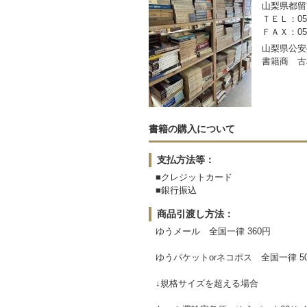
山梨県都留市
ＴＥＬ：050-
ＦＡＸ：0554
山梨県公安委
書籍商 古
書籍の購入について
支払方法等：
■クレジットカード
■銀行振込
商品引渡し方法：
ゆうメール 全国一律 360円
ゆうパケットorネコポス 全国一律 5
↓規格サイズを超える場合