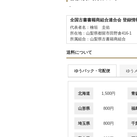
-
全国古書書籍商組合連合会 登録情
代表者名：檜垣 圭佑
所在地：山梨県都留市田野倉416-1
所属組合：山梨県古書籍商組合
送料について
ゆうパック・宅配便
ゆう
北海道
1,500円
青
山形県
800円
福
埼玉県
800円
千