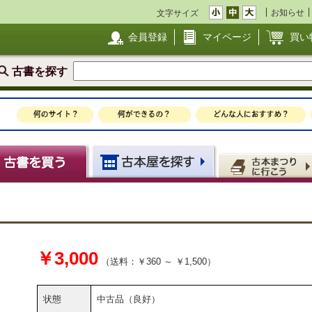
お知らせ
文字サイズ
会員登録
マイページ
買い
古書を探す
￥3,000
（送料：￥360 ～ ￥1,500）
状態
中古品（良好）