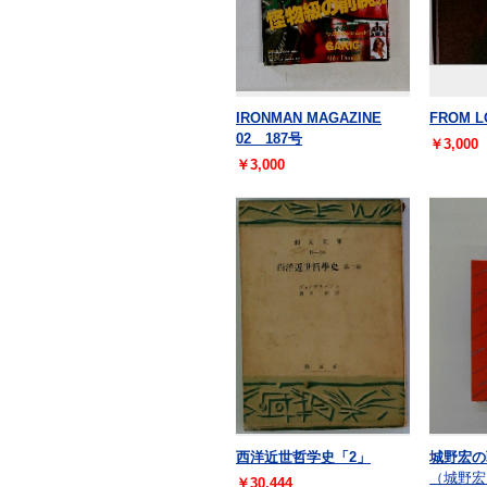
IRONMAN MAGAZINE
FROM L
02 187号
￥3,000
￥3,000
西洋近世哲学史「2」
城野宏の
（城野宏
￥30,444