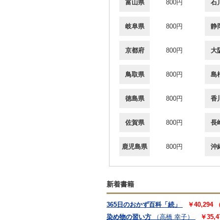
富山県
800円
石
岐阜県
800円
静
京都府
800円
大
鳥取県
800円
島
徳島県
800円
香
佐賀県
800円
長
鹿児島県
800円
沖
新着書籍
365日のおかず百科「続」
￥40,294
染め物の習い方
（高橋 幸子）
￥35,