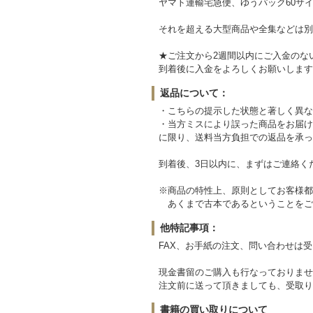
ヤマト運輸宅急便、ゆうパック60サイ
それを超える大型商品や全集などは別
★ご注文から2週間以内にご入金のな
到着後に入金をよろしくお願いします
返品について：
・こちらの提示した状態と著しく異な
・当方ミスにより誤った商品をお届け
に限り、送料当方負担での返品を承っ
到着後、3日以内に、まずはご連絡く
※商品の特性上、原則としてお客様都
あくまで古本であるということをご
他特記事項：
FAX、お手紙の注文、問い合わせは
現金書留のご購入も行なっておりませ
注文前に送って頂きましても、受取り
書籍の買い取りについて