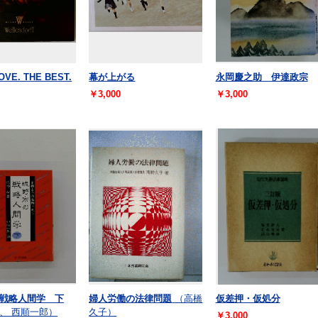
OVE. THE BEST.
幕が上がる
永岡慶之助 伊達政宗
￥3,000
￥3,000
戦略人間学 下
婦人労働の法律問題
（高橋
仮差押・仮処分
、 西順一郎）
久子）
￥3,000