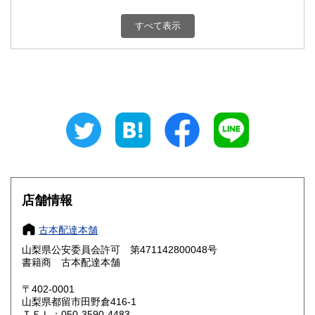
新潟県
富山県
800円
800円
すべて表示
石川県
福井県
800円
800円
山梨県
長野県
800円
800円
岐阜県
静岡県
800円
800円
愛知県
三重県
800円
800円
滋賀県
京都府
800円
800円
大阪府
兵庫県
800円
800円
店舗情報
奈良県
和歌山県
800円
800円
古本配達本舗
山梨県公安委員会許可 第471142800048号
鳥取県
島根県
800円
800円
書籍商 古本配達本舗
岡山県
広島県
800円
800円
〒402-0001
山梨県都留市田野倉416-1
ＴＥＬ：050-3590-4483
山口県
徳島県