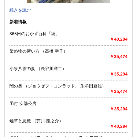
-
続きを読む
沿線名：-
新着情報
最寄駅：-
営業時間：-
365日のおかず百科「続」
定休日：-
￥40,294
書籍の買取について
染め物の習い方 （高橋 幸子）
-
￥35,474
小泉八雲の妻 （長谷川洋二）
取り扱い分野
￥35,294
総記、哲学宗教、歴史、社会科学、自然科学、美術工芸、国
語国文、外国文学、古典籍、近代文献、趣味、外国書、サブ
闇の奥 （ジョウゼフ・コンラッド、 朱牟田夏雄）
カルチャー、古書一般（その他）
￥35,474
書籍全般
函付 安部公房
￥35,294
煙草と悪魔 （芥川 龍之介）
￥40,294