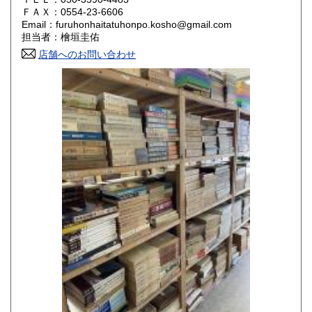
800円
800円
ＦＡＸ：0554-23-6606
Email：furuhonhaitatuhonpo.kosho@gmail.com
香川県
愛媛県
800円
800円
担当者：檜垣圭佑
店舗へのお問い合わせ
高知県
福岡県
800円
800円
佐賀県
長崎県
800円
800円
熊本県
大分県
800円
800円
宮崎県
鹿児島県
800円
800円
沖縄県
1,500円