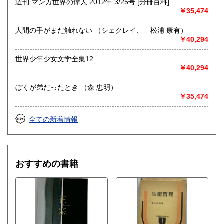
週刊 マンガ世界の偉人 2012年 3/25号 [分冊百科]
￥35,474
人間の手がまだ触れない （シェクレイ、 松浦 康有）
￥40,294
世界少年少女文学全集12
￥40,294
ぼくが弟だったとき （森 忠明）
￥35,474
全ての新着情報
おすすめの書籍