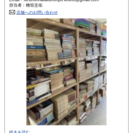
香川県
愛媛県
800円
800円
担当者：檜垣圭佑
店舗へのお問い合わせ
高知県
福岡県
800円
800円
佐賀県
長崎県
800円
800円
熊本県
大分県
800円
800円
宮崎県
鹿児島県
800円
800円
沖縄県
1,500円
-
続きを読む