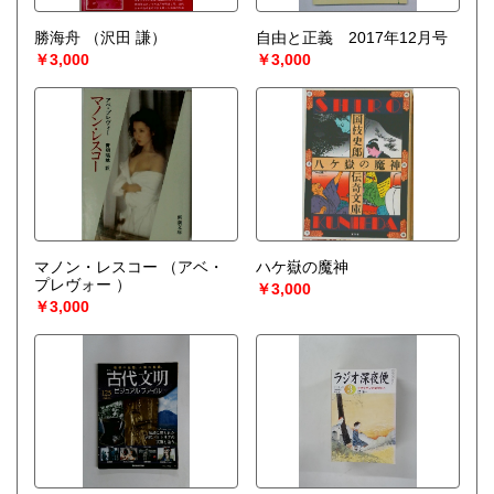
勝海舟
（沢田 謙）
自由と正義 2017年12月号
￥3,000
￥3,000
マノン・レスコー
（アベ・
ハケ嶽の魔神
プレヴォー ）
￥3,000
￥3,000