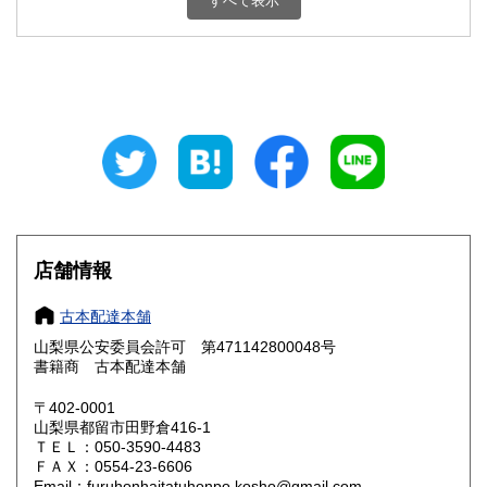
すべて表示
石川県
福井県
800円
800円
山梨県
長野県
800円
800円
岐阜県
静岡県
800円
800円
愛知県
三重県
800円
800円
滋賀県
京都府
800円
800円
大阪府
兵庫県
800円
800円
店舗情報
奈良県
和歌山県
800円
800円
古本配達本舗
山梨県公安委員会許可 第471142800048号
鳥取県
島根県
800円
800円
書籍商 古本配達本舗
岡山県
広島県
800円
800円
〒402-0001
山梨県都留市田野倉416-1
ＴＥＬ：050-3590-4483
山口県
徳島県
800円
800円
ＦＡＸ：0554-23-6606
Email：furuhonhaitatuhonpo.kosho@gmail.com