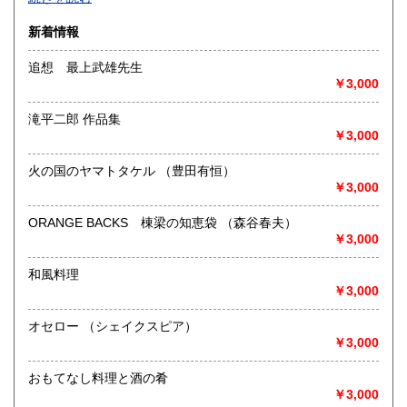
沿線名：-
新着情報
最寄駅：-
営業時間：-
追想 最上武雄先生
定休日：-
￥3,000
書籍の買取について
滝平二郎 作品集
-
￥3,000
火の国のヤマトタケル （豊田有恒）
取り扱い分野
￥3,000
総記、哲学宗教、歴史、社会科学、自然科学、美術工芸、国
語国文、外国文学、古典籍、近代文献、趣味、外国書、サブ
ORANGE BACKS 棟梁の知恵袋 （森谷春夫）
カルチャー、古書一般（その他）
￥3,000
書籍全般
和風料理
￥3,000
オセロー （シェイクスピア）
￥3,000
おもてなし料理と酒の肴
￥3,000