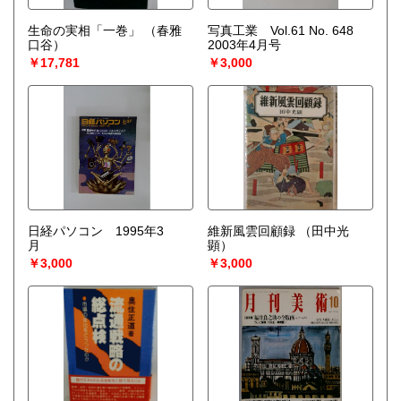
生命の実相「一巻」
（春雅
写真工業 Vol.61 No. 648
口谷）
2003年4月号
￥17,781
￥3,000
日経パソコン 1995年3
維新風雲回顧録
（田中光
月
顕）
￥3,000
￥3,000