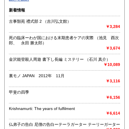
沿線名：-
新着情報
最寄駅：-
営業時間：-
古事類苑 禮式部 2 （吉川弘文館）
定休日：-
￥3,284
書籍の買取について
死の臨床ーわが国における末期患者ケアの実際 （池見 酉次
-
郎、 永田 勝太郎）
￥3,674
取り扱い分野
金沢能登殺人周遊 書下し長編 ミステリー （石川 真介）
総記、哲学宗教、歴史、社会科学、自然科学、美術工芸、国
￥10,089
語国文、外国文学、古典籍、近代文献、趣味、外国書、サブ
カルチャー、古書一般（その他）
裏モノ JAPAN 2012年 11月
書籍全般
￥3,116
甲斐の四季
￥6,156
Krishnamurti: The years of fulfilment
￥6,614
仏弟子の告白 尼僧の告白ーテーラガーター テーリーガーター