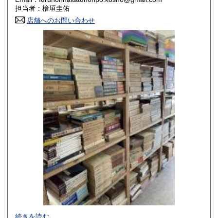
香川県
愛媛県
800円
800円
担当者：檜垣圭佑
店舗へのお問い合わせ
高知県
福岡県
800円
800円
佐賀県
長崎県
800円
800円
熊本県
大分県
800円
800円
宮崎県
鹿児島県
800円
800円
沖縄県
1,500円
-
続きを読む