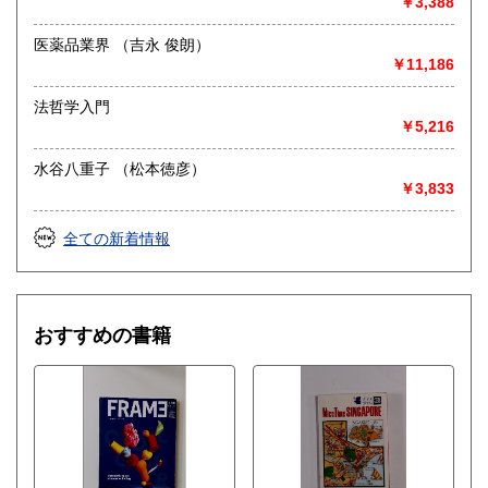
￥3,388
医薬品業界 （吉永 俊朗）
￥11,186
法哲学入門
￥5,216
水谷八重子 （松本徳彦）
￥3,833
全ての新着情報
おすすめの書籍