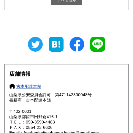
すべて表示
石川県
福井県
800円
800円
山梨県
長野県
800円
800円
岐阜県
静岡県
800円
800円
愛知県
三重県
800円
800円
滋賀県
京都府
800円
800円
大阪府
兵庫県
800円
800円
店舗情報
奈良県
和歌山県
800円
800円
古本配達本舗
山梨県公安委員会許可 第471142800048号
鳥取県
島根県
800円
800円
書籍商 古本配達本舗
岡山県
広島県
800円
800円
〒402-0001
山梨県都留市田野倉416-1
ＴＥＬ：050-3590-4483
山口県
徳島県
800円
800円
ＦＡＸ：0554-23-6606
Email：furuhonhaitatuhonpo.kosho@gmail.com