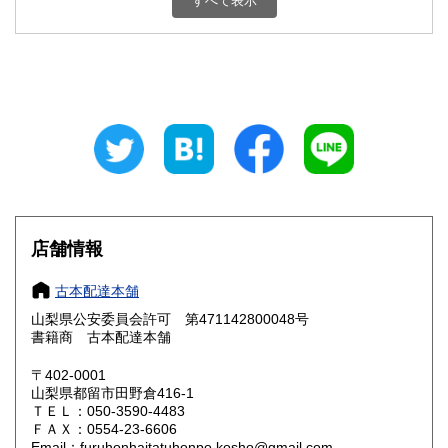
すべて表示
石川県
福井県
800円
800円
山梨県
長野県
800円
800円
岐阜県
静岡県
800円
800円
愛知県
三重県
800円
800円
滋賀県
京都府
800円
800円
大阪府
兵庫県
800円
800円
店舗情報
奈良県
和歌山県
800円
800円
古本配達本舗
山梨県公安委員会許可 第471142800048号
鳥取県
島根県
800円
800円
書籍商 古本配達本舗
岡山県
広島県
800円
800円
〒402-0001
山梨県都留市田野倉416-1
ＴＥＬ：050-3590-4483
山口県
徳島県
800円
800円
ＦＡＸ：0554-23-6606
Email：furuhonhaitatuhonpo.kosho@gmail.com