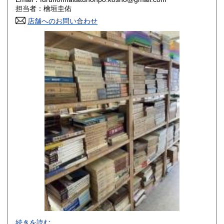
香川県
愛媛県
800円
800円
担当者：檜垣圭佑
店舗へのお問い合わせ
高知県
福岡県
800円
800円
佐賀県
長崎県
800円
800円
熊本県
大分県
800円
800円
宮崎県
鹿児島県
800円
800円
沖縄県
1,500円
-
続きを読む