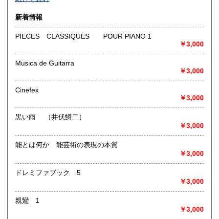
沿線名：-
新着情報
最寄駅：-
営業時間：-
PIECES CLASSIQUES POUR PIANO 1
定休日：-
￥3,000
書籍の買取について
Musica de Guitarra
￥3,000
-
Cinefex
取り扱い分野
￥3,000
総記、哲学宗教、歴史、社会科学、自然科学、美術工芸、国
語国文、外国文学、古典籍、近代文献、趣味、外国書、サブ
黒い雨 （井伏鱒二）
カルチャー、古書一般（その他）
￥3,000
書籍全般
能とは何か 能芸術の表現の本質
￥3,000
ドレミファブック 5
￥3,000
親鸞 1
￥3,000