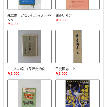
死に際、どないしたらええや
囲碁いろけ
ろか
￥3,000
￥3,000
こころの窓
（芹沢光治良）
甲斐国志 上
￥3,000
￥3,000