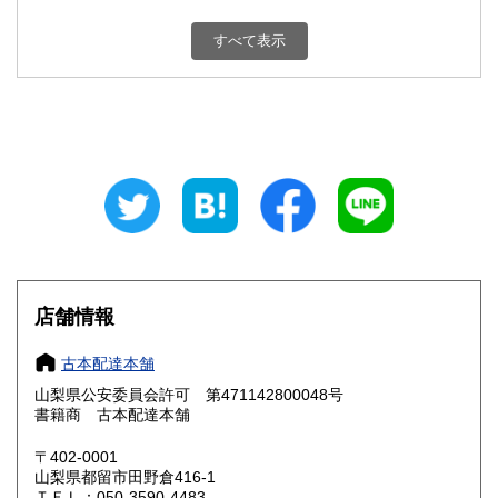
新潟県
富山県
800円
800円
すべて表示
石川県
福井県
800円
800円
山梨県
長野県
800円
800円
岐阜県
静岡県
800円
800円
愛知県
三重県
800円
800円
滋賀県
京都府
800円
800円
大阪府
兵庫県
800円
800円
店舗情報
奈良県
和歌山県
800円
800円
古本配達本舗
山梨県公安委員会許可 第471142800048号
鳥取県
島根県
800円
800円
書籍商 古本配達本舗
岡山県
広島県
800円
800円
〒402-0001
山梨県都留市田野倉416-1
ＴＥＬ：050-3590-4483
山口県
徳島県