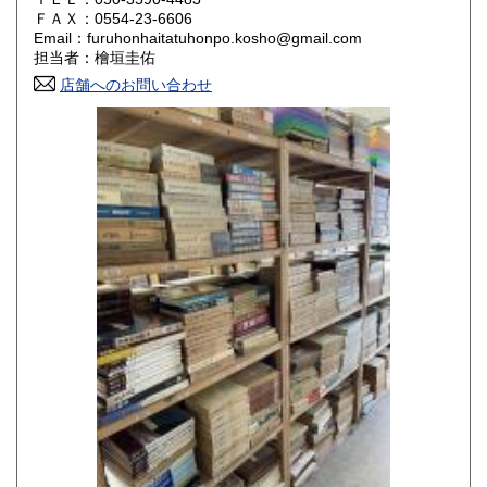
800円
800円
ＦＡＸ：0554-23-6606
Email：furuhonhaitatuhonpo.kosho@gmail.com
香川県
愛媛県
800円
800円
担当者：檜垣圭佑
店舗へのお問い合わせ
高知県
福岡県
800円
800円
佐賀県
長崎県
800円
800円
熊本県
大分県
800円
800円
宮崎県
鹿児島県
800円
800円
沖縄県
1,500円