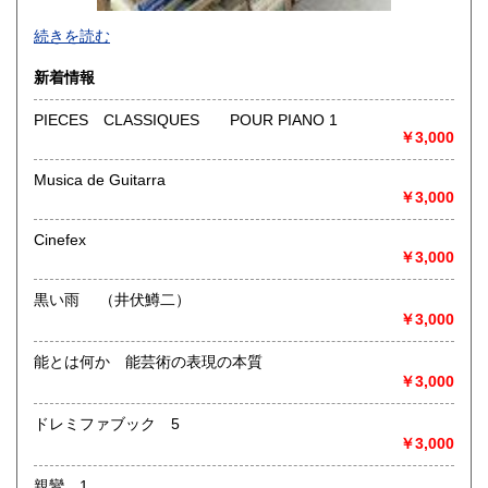
-
続きを読む
沿線名：-
新着情報
最寄駅：-
営業時間：-
PIECES CLASSIQUES POUR PIANO 1
定休日：-
￥3,000
書籍の買取について
Musica de Guitarra
￥3,000
-
Cinefex
取り扱い分野
￥3,000
総記、哲学宗教、歴史、社会科学、自然科学、美術工芸、国
語国文、外国文学、古典籍、近代文献、趣味、外国書、サブ
黒い雨 （井伏鱒二）
カルチャー、古書一般（その他）
￥3,000
書籍全般
能とは何か 能芸術の表現の本質
￥3,000
ドレミファブック 5
￥3,000
親鸞 1