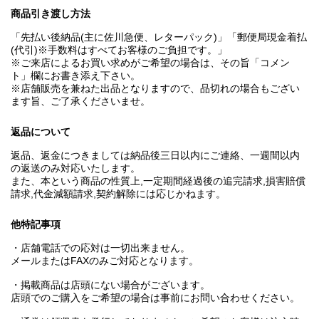
商品引き渡し方法
「先払い後納品(主に佐川急便、レターパック)」「郵便局現金着払
(代引)※手数料はすべてお客様のご負担です。」
※ご来店によるお買い求めがご希望の場合は、その旨「コメン
ト」欄にお書き添え下さい。
※店舗販売を兼ねた出品となりますので、品切れの場合もござい
ます旨、ご了承くださいませ。
返品について
返品、返金につきましては納品後三日以内にご連絡、一週間以内
の返送のみ対応いたします。
また、本という商品の性質上,一定期間経過後の追完請求,損害賠償
請求,代金減額請求,契約解除には応じかねます。
他特記事項
・店舗電話での応対は一切出来ません。
メールまたはFAXのみご対応となります。
・掲載商品は店頭にない場合がございます。
店頭でのご購入をご希望の場合は事前にお問い合わせください。