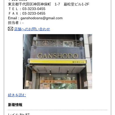
東京都千代田区神田神保町 1-7 巌松堂ビル1-2F
ＴＥＬ：03-3233-0455
山口県
徳島県
600円
600円
ＦＡＸ：03-3233-0455
Email：ganshodosns@gmail.com
香川県
愛媛県
600円
600円
担当者：-
店舗へのお問い合わせ
高知県
福岡県
600円
600円
佐賀県
長崎県
600円
600円
熊本県
大分県
600円
600円
宮崎県
鹿児島県
600円
600円
沖縄県
600円
-
続きを読む
沿線名：都営新宿線・都営三田線・営団半蔵門線
新着情報
最寄駅：神保町駅
営業時間：11:00〜18:00
レイル No.87