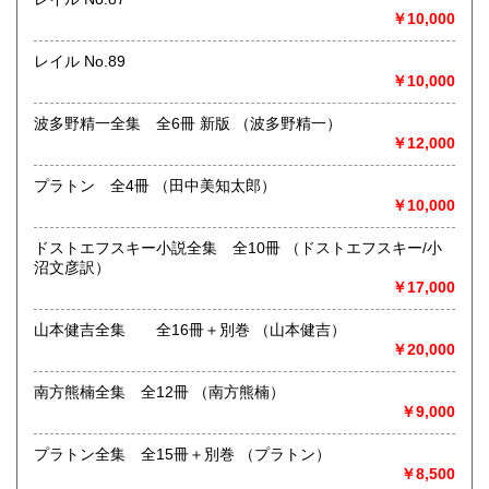
定休日：年中無休 ※年末年始(12/31～1/2)は除く
￥10,000
書籍の買取について
レイル No.89
日本全国無料出張買取りお引き受けいたします。
￥10,000
まずは、フリーダイヤル 0120-68-2332 までご連絡下さ
い。
波多野精一全集 全6冊 新版 （波多野精一）
￥12,000
取り扱い分野
プラトン 全4冊 （田中美知太郎）
総記、哲学宗教、歴史、社会科学、自然科学、美術工芸、国
￥10,000
語国文、外国文学、古典籍、近代文献、趣味、外国書、サブ
カルチャー、古書一般（その他）
ドストエフスキー小説全集 全10冊 （ドストエフスキー/小
古本古書全般
沼文彦訳）
￥17,000
山本健吉全集 全16冊＋別巻 （山本健吉）
￥20,000
南方熊楠全集 全12冊 （南方熊楠）
￥9,000
プラトン全集 全15冊＋別巻 （プラトン）
￥8,500