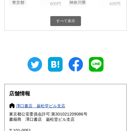
東京都
神奈川県
600円
600円
新潟県
富山県
600円
600円
すべて表示
石川県
福井県
600円
600円
山梨県
長野県
600円
600円
岐阜県
静岡県
600円
600円
愛知県
三重県
600円
600円
滋賀県
京都府
600円
600円
大阪府
兵庫県
600円
600円
店舗情報
奈良県
和歌山県
600円
600円
澤口書店 巌松堂ビル支店
東京都公安委員会許可:第301021209086号
鳥取県
島根県
600円
600円
書籍商 澤口書店 巌松堂ビル支店
岡山県
広島県
600円
600円
〒101-0051