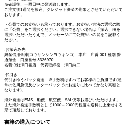
※確認後、一両日中に発送致します。
ご注文後1週間を振込、クレジット決済の期限とさせていただいて
おります。
・公費でのお支払いも承っております。お支払い方法の選択の際
に「公費」をご選択ください。選択できない場合は「振込」欄を
選択いただいたうえで、メッセージにて公費払いの旨をご記載く
ださい。
:お振込み先:
興産信用金庫[コウサンシンヨウキンコ] 本店 店番:001 種別:普
通預金 口座番号:8326970
名義:(株)澤口書店 代表取締役 澤口純二
:代引き:
代引きゆうパック発送 ※手数料はすべてお客様のご負担です(通
常の佐川急便及びレターパックでのお送りに比べてかなり高額と
なります)。
海外発送はEMS、船便、航空便、SAL便等お選びいただけます。
また海外発送手数料として1000～2000円程度を送料に上乗せする
形で頂戴しております。
書籍の購入について