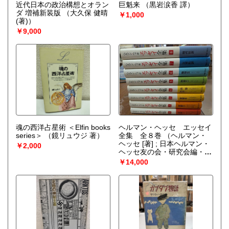
近代日本の政治構想とオラン
巨魁来
（黒岩涙香 譯）
ダ 増補新装版
（大久保 健晴
￥1,000
(著)）
￥9,000
魂の西洋占星術 ＜Elfin books
ヘルマン・ヘッセ エッセイ
series＞
（鏡リュウジ 著）
全集 全８巻
（ヘルマン・
ヘッセ [著] ; 日本ヘルマン・
￥2,000
ヘッセ友の会・研究会編・
訳）
￥14,000