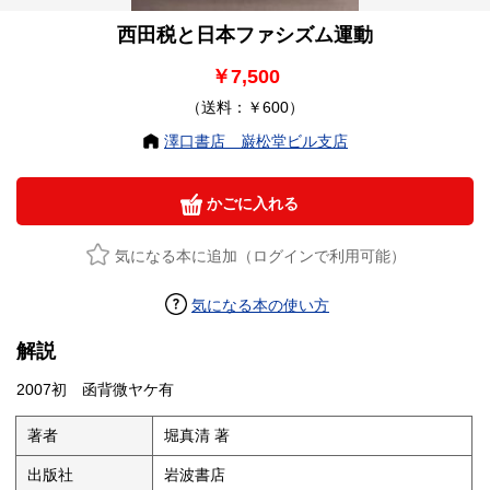
西田税と日本ファシズム運動
￥7,500
（送料：￥600）
澤口書店 巌松堂ビル支店
かごに入れる
気になる本に追加（ログインで利用可能）
気になる本の使い方
解説
2007初 函背微ヤケ有
著者
堀真清 著
出版社
岩波書店