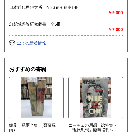
日本近代思想大系 全23巻＋別巻1冊
￥9,000
幻影城評論研究叢書 全5冊
￥7,000
全ての新着情報
おすすめの書籍
縮刷 緑雨全集
（齋藤緑
ニーチェの思想 : 総特集 ＜
雨）
「現代思想」臨時増刊＞