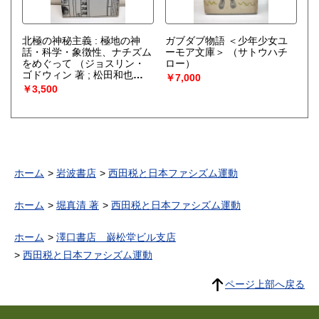
北極の神秘主義 : 極地の神
ガブダブ物語 ＜少年少女ユ
話・科学・象徴性、ナチズム
ーモア文庫＞
（サトウハチ
をめぐって
（ジョスリン・
ロー）
ゴドウィン 著 ; 松田和也
￥7,000
訳）
￥3,500
ホーム
岩波書店
西田税と日本ファシズム運動
ホーム
堀真清 著
西田税と日本ファシズム運動
ホーム
澤口書店 巌松堂ビル支店
西田税と日本ファシズム運動
ページ上部へ戻る