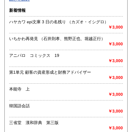
沿線名：-
新着情報
最寄駅：-
営業時間：-
ハヤカワ epi文庫 3 日の名残り （カズオ・イシグロ）
定休日：-
￥3,000
書籍の買取について
いちかわ再発見 （石井則孝、熊野正也、堀越正行）
-
￥3,000
アニパロ コミックス 19
取り扱い分野
￥3,000
総記、哲学宗教、歴史、社会科学、自然科学、美術工芸、国
語国文、外国文学、古典籍、近代文献、趣味、外国書、サブ
第1単元 顧客の資産形成と財務アドバイザー
カルチャー、古書一般（その他）
￥3,000
書籍全般
本能寺 上
￥3,000
韓国語会話
￥3,000
三省堂 漢和辞典 第三版
￥3,000