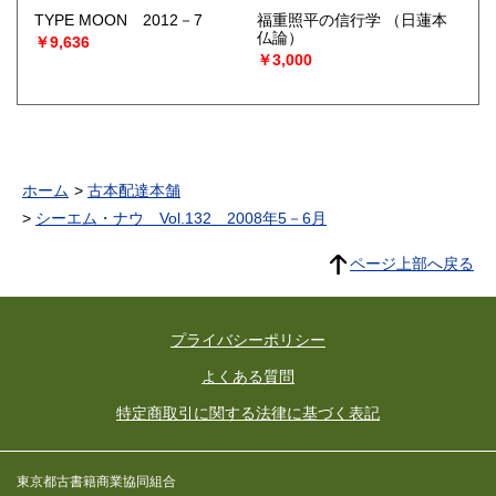
TYPE MOON 2012－7
福重照平の信行学
（日蓮本
仏論）
￥9,636
￥3,000
ホーム
古本配達本舗
シーエム・ナウ Vol.132 2008年5－6月
ページ上部へ戻る
プライバシーポリシー
よくある質問
特定商取引に関する法律に基づく表記
東京都古書籍商業協同組合