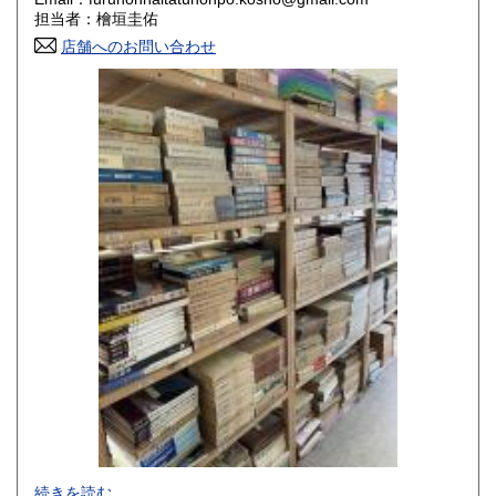
香川県
愛媛県
800円
800円
担当者：檜垣圭佑
店舗へのお問い合わせ
高知県
福岡県
800円
800円
佐賀県
長崎県
800円
800円
熊本県
大分県
800円
800円
宮崎県
鹿児島県
800円
800円
沖縄県
1,500円
-
続きを読む