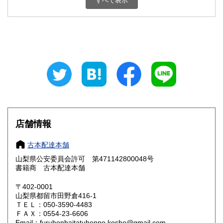
すべて表示
石川県
福井県
800円
800円
山梨県
長野県
800円
800円
岐阜県
静岡県
800円
800円
愛知県
三重県
800円
800円
滋賀県
京都府
800円
800円
大阪府
兵庫県
800円
800円
店舗情報
奈良県
和歌山県
800円
800円
古本配達本舗
山梨県公安委員会許可 第471142800048号
鳥取県
島根県
800円
800円
書籍商 古本配達本舗
岡山県
広島県
800円
800円
〒402-0001
山梨県都留市田野倉416-1
ＴＥＬ：050-3590-4483
山口県
徳島県
800円
800円
ＦＡＸ：0554-23-6606
Email：furuhonhaitatuhonpo.kosho@gmail.com