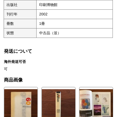
出版社
印刷博物館
刊行年
2002
冊数
1冊
状態
中古品（並）
発送について
海外発送可否
可
商品画像