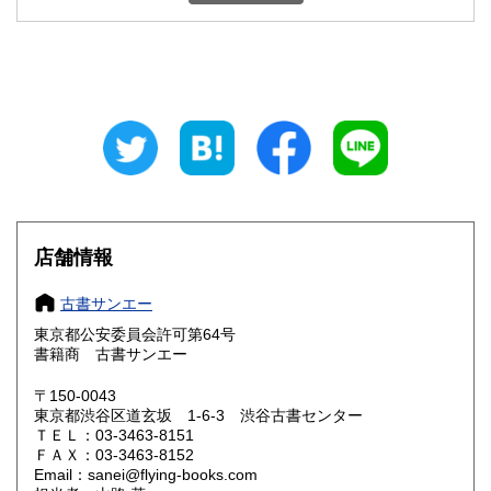
石川県
福井県
600円
600円
山梨県
長野県
600円
600円
岐阜県
静岡県
600円
600円
愛知県
三重県
600円
600円
滋賀県
京都府
680円
680円
大阪府
兵庫県
680円
680円
店舗情報
奈良県
和歌山県
680円
680円
古書サンエー
東京都公安委員会許可第64号
鳥取県
島根県
750円
750円
書籍商 古書サンエー
岡山県
広島県
750円
750円
〒150-0043
東京都渋谷区道玄坂 1-6-3 渋谷古書センター
ＴＥＬ：03-3463-8151
山口県
徳島県
750円
830円
ＦＡＸ：03-3463-8152
Email：sanei@flying-books.com
香川県
愛媛県
830円
830円