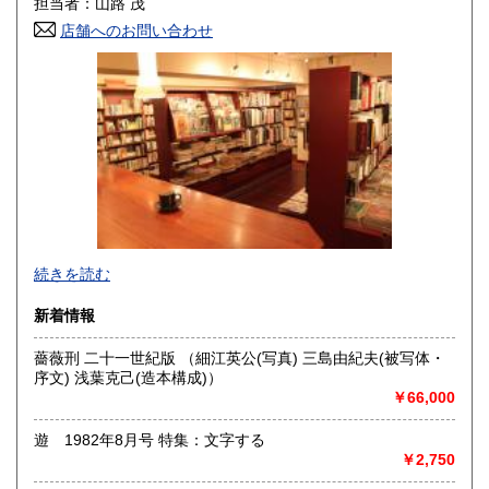
担当者：山路 茂
店舗へのお問い合わせ
高知県
福岡県
830円
910円
佐賀県
長崎県
910円
910円
熊本県
大分県
910円
910円
宮崎県
鹿児島県
910円
910円
沖縄県
3,500円
店頭にて現物をご覧になりたい方は、必ず事前にご連絡をお
続きを読む
願い致します。
We do international shipping. Please feel free to contact by
新着情報
email.
薔薇刑 二十一世紀版 （細江英公(写真) 三島由紀夫(被写体・
沿線名：山手線、埼京線、井の頭線、田園都市線、銀座線、
序文) 浅葉克己(造本構成)）
半蔵門線、副都心線
￥66,000
最寄駅：渋谷駅
営業時間：(2F)月〜日13:00〜19:00
定休日：無休
遊 1982年8月号 特集：文字する
￥2,750
書籍の買取について