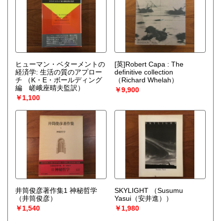
ヒューマン・ベターメントの
[英]Robert Capa : The
経済学: 生活の質のアプロー
definitive collection
チ
（K・E・ボールディング
（Richard Whelah）
編 嵯峨座晴夫監訳）
￥9,900
￥1,100
井筒俊彦著作集1 神秘哲学
SKYLIGHT
（Susumu
（井筒俊彦）
Yasui（安井進））
￥1,540
￥1,980