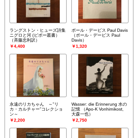
ラングストン・ヒューズ詩集
ポール・デービス Paul Davis
ニグロと河 (ピポー叢書）
（ポール・デービス Paul
（斉藤忠利訳）
Davis）
￥4,400
￥1,320
永遠のリカちゃん ～”リ
Wasser: die Erinnerung 水の
カ・カルチャー”コレクショ
記憶
（Apo-K Vonhimikost,
ン～
大森一也）
￥2,200
￥2,750