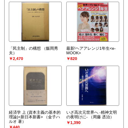
「民主制」の構想
（飯岡秀
最新!ヘアアレンジ1年生<e-
夫）
MOOK>
￥2,470
￥820
経済学 上 (資本主義の基本的
いざ高次元世界へ -精神文明
理論)<新日本新書>
（金子ハ
の夜明けに-
（周藤 丞治）
ルオ 著）
￥1,390
￥440