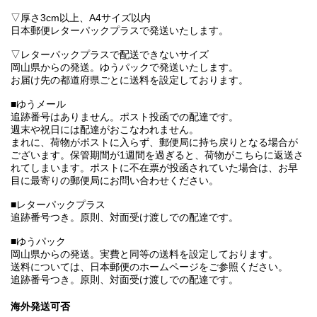
▽厚さ3cm以上、A4サイズ以内
日本郵便レターパックプラスで発送いたします。
▽レターパックプラスで配送できないサイズ
岡山県からの発送。ゆうパックで発送いたします。
お届け先の都道府県ごとに送料を設定しております。
■ゆうメール
追跡番号はありません。ポスト投函での配達です。
週末や祝日には配達がおこなわれません。
まれに、荷物がポストに入らず、郵便局に持ち戻りとなる場合が
ございます。保管期間が1週間を過ぎると、荷物がこちらに返送さ
れてしまいます。ポストに不在票が投函されていた場合は、お早
目に最寄りの郵便局にお問い合わせください。
■レターパックプラス
追跡番号つき。原則、対面受け渡しでの配達です。
■ゆうパック
岡山県からの発送。実費と同等の送料を設定しております。
送料については、日本郵便のホームページをご参照ください。
追跡番号つき。原則、対面受け渡しでの配達です。
海外発送可否