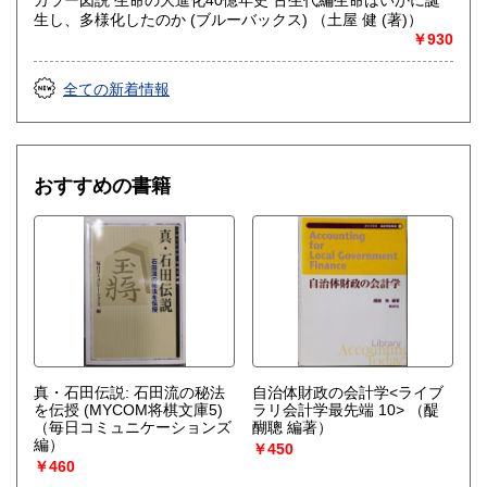
生し、多様化したのか (ブルーバックス) （土屋 健 (著)）
￥930
全ての新着情報
おすすめの書籍
真・石田伝説: 石田流の秘法
自治体財政の会計学<ライブ
を伝授 (MYCOM将棋文庫5)
ラリ会計学最先端 10>
（醍
（毎日コミュニケーションズ
醐聰 編著）
編）
￥450
￥460