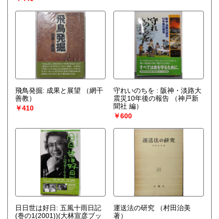
飛鳥発掘: 成果と展望
（網干
守れいのちを : 阪神・淡路大
善教）
震災10年後の報告
（神戸新
聞社 編）
￥410
￥600
日日世は好日: 五風十雨日記
運送法の研究
（村田治美
(巻の1(2001))(大林宣彦ブッ
著）