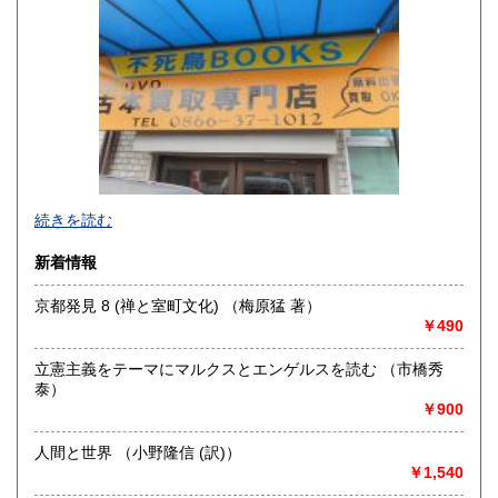
山口県
徳島県
300円
300円
香川県
愛媛県
300円
300円
高知県
福岡県
300円
300円
佐賀県
長崎県
300円
300円
不死鳥BOOKSでは、書籍だけでなくCD、DVD、レコード、
熊本県
大分県
300円
300円
続きを読む
ゲーム、おもちゃ、骨董品まであらゆるものの買い取りがで
きます。店主が、日本全国買取にお伺いいたします。お気軽
宮崎県
鹿児島県
新着情報
300円
300円
にお問い合わせください。出張費は、無料です。
京都発見 8 (禅と室町文化) （梅原猛 著）
沖縄県
300円
沿線名：伯備線・桃太郎線(吉備線)
￥490
最寄駅：総社駅
営業時間：9時から17時
立憲主義をテーマにマルクスとエンゲルスを読む （市橋秀
定休日：年中無休
泰）
￥900
書籍の買取について
不死鳥BOOKSでは、書籍だけでなくCD、DVD、レコード、
人間と世界 （小野隆信 (訳)）
ゲーム、おもちゃ、骨董品まであらゆるものの買い取りがで
￥1,540
きます。店主が、日本全国買取にお伺いいたします。お気軽