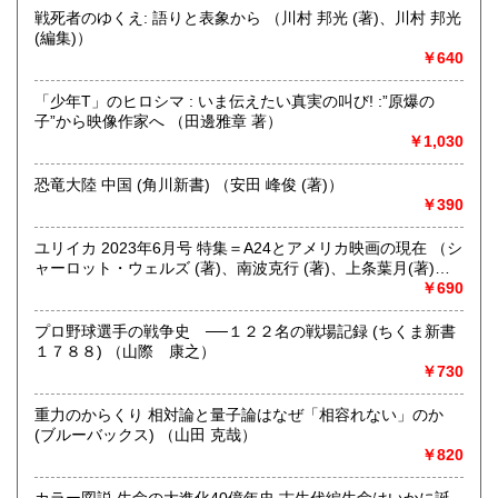
にお問い合わせください。出張費は、無料です。
戦死者のゆくえ: 語りと表象から （川村 邦光 (著)、川村 邦光
(編集)）
￥640
取り扱い分野
哲学宗教、歴史、社会科学、自然科学、美術工芸、趣味、外
「少年T」のヒロシマ : いま伝えたい真実の叫び! :”原爆の
国書、サブカルチャー、古書一般（その他）
子”から映像作家へ （田邊雅章 著）
オールジャンル
￥1,030
恐竜大陸 中国 (角川新書) （安田 峰俊 (著)）
￥390
ユリイカ 2023年6月号 特集＝A24とアメリカ映画の現在 （シ
ャーロット・ウェルズ (著)、南波克行 (著)、上条葉月(著)、
五所純子 (著)）
￥690
プロ野球選手の戦争史 ──１２２名の戦場記録 (ちくま新書
１７８８) （山際 康之）
￥730
重力のからくり 相対論と量子論はなぜ「相容れない」のか
(ブルーバックス) （山田 克哉）
￥820
カラー図説 生命の大進化40億年史 古生代編生命はいかに誕