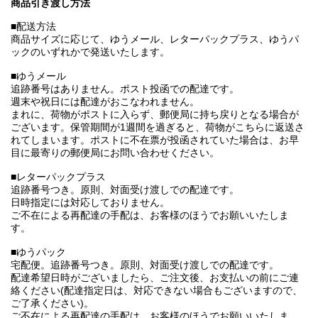
商品引き渡し方法
■配送方法
商品サイズに応じて、ゆうメール、レターパックプラス、ゆうパ
ックのいずれかで発送いたします。
■ゆうメール
追跡番号はありません。ポスト投函での配達です。
週末や祝日には配達がおこなわれません。
まれに、荷物がポストに入らず、郵便局に持ち戻りとなる場合が
ございます。保管期間が1週間を過ぎると、荷物がこちらに返送さ
れてしまいます。ポストに不在票が投函されていた場合は、お早
目に最寄りの郵便局にお問い合わせください。
■レターパックプラス
追跡番号つき。原則、対面受け渡しでの配達です。
日時指定には対応しておりません。
ご不在による再配達の手配は、お客様のほうでお願いいたしま
す。
■ゆうパック
宅配便。追跡番号つき。原則、対面受け渡しでの配達です。
配達希望日時がございましたら、ご注文後、お支払いの前にご連
絡ください(配達指定日は、対応できない場合もございますので、
ご了承ください)。
ご不在による再配達の手配は、お客様のほうでお願いいたしま