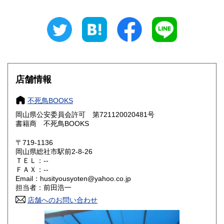
新潟県
富山県
300円
300円
石川県
福井県
300円
300円
山梨県
長野県
300円
300円
店舗情報
岐阜県
静岡県
300円
300円
不死鳥BOOKS
愛知県
三重県
300円
300円
岡山県公安委員会許可 第721120020481号
書籍商 不死鳥BOOKS
滋賀県
京都府
300円
300円
〒719-1136
大阪府
兵庫県
300円
300円
岡山県総社市駅前2-8-26
ＴＥＬ：--
奈良県
和歌山県
ＦＡＸ：--
300円
300円
Email：husityousyoten@yahoo.co.jp
担当者：前田浩一
鳥取県
島根県
300円
300円
店舗へのお問い合わせ
岡山県
広島県
300円
300円