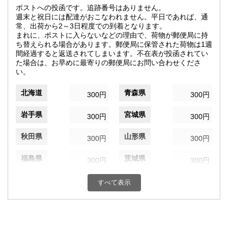
ポストへの投函です。追跡番号はありません。
週末と祝日には配達がおこなわれません。平日であれば、通
常、出荷から2～3日程度での到着となります。
まれに、ポストに入らないなどの理由で、荷物が郵便局に持
ち替えられる場合があります。郵便局に保管された荷物は1週
間経過すると返送されてしまいます。不在表が投函されてい
た場合は、お早めに最寄りの郵便局にお問い合わせくださ
い。
北海道
青森県
300円
300円
岩手県
宮城県
300円
300円
秋田県
山形県
300円
300円
福島県
茨城県
300円
300円
栃木県
群馬県
300円
300円
すべて表示
埼玉県
千葉県
300円
300円
東京都
神奈川県
300円
300円