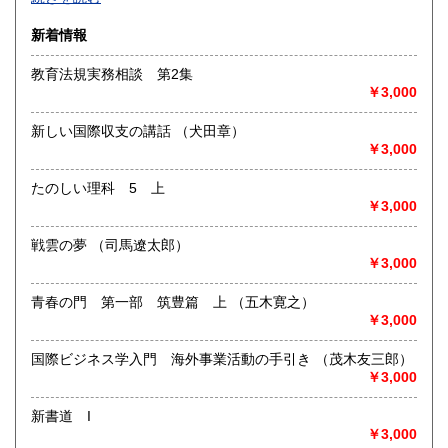
沿線名：-
新着情報
最寄駅：-
営業時間：-
教育法規実務相談 第2集
定休日：-
￥3,000
書籍の買取について
新しい国際収支の講話 （犬田章）
-
￥3,000
たのしい理科 5 上
取り扱い分野
￥3,000
総記、哲学宗教、歴史、社会科学、自然科学、美術工芸、国
語国文、外国文学、古典籍、近代文献、趣味、外国書、サブ
戦雲の夢 （司馬遼太郎）
カルチャー、古書一般（その他）
￥3,000
書籍全般
青春の門 第一部 筑豊篇 上 （五木寛之）
￥3,000
国際ビジネス学入門 海外事業活動の手引き （茂木友三郎）
￥3,000
新書道 I
￥3,000