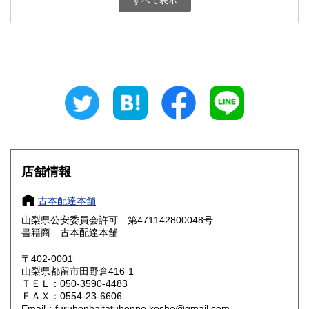
すべて表示
石川県
福井県
800円
800円
山梨県
長野県
800円
800円
岐阜県
静岡県
800円
800円
愛知県
三重県
800円
800円
滋賀県
京都府
800円
800円
大阪府
兵庫県
800円
800円
店舗情報
奈良県
和歌山県
800円
800円
古本配達本舗
山梨県公安委員会許可 第471142800048号
鳥取県
島根県
800円
800円
書籍商 古本配達本舗
岡山県
広島県
800円
800円
〒402-0001
山梨県都留市田野倉416-1
ＴＥＬ：050-3590-4483
山口県
徳島県
800円
800円
ＦＡＸ：0554-23-6606
Email：furuhonhaitatuhonpo.kosho@gmail.com