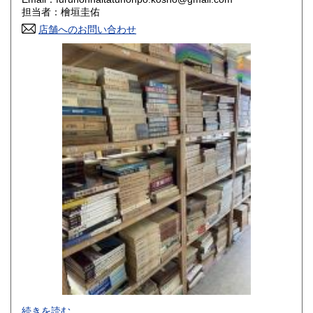
香川県
愛媛県
800円
800円
担当者：檜垣圭佑
店舗へのお問い合わせ
高知県
福岡県
800円
800円
佐賀県
長崎県
800円
800円
熊本県
大分県
800円
800円
宮崎県
鹿児島県
800円
800円
沖縄県
1,500円
-
続きを読む