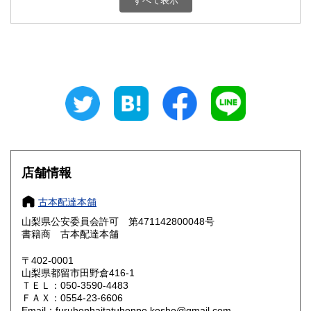
すべて表示
石川県
福井県
800円
800円
山梨県
長野県
800円
800円
岐阜県
静岡県
800円
800円
愛知県
三重県
800円
800円
滋賀県
京都府
800円
800円
大阪府
兵庫県
800円
800円
店舗情報
奈良県
和歌山県
800円
800円
古本配達本舗
山梨県公安委員会許可 第471142800048号
鳥取県
島根県
800円
800円
書籍商 古本配達本舗
岡山県
広島県
800円
800円
〒402-0001
山梨県都留市田野倉416-1
ＴＥＬ：050-3590-4483
山口県
徳島県
800円
800円
ＦＡＸ：0554-23-6606
Email：furuhonhaitatuhonpo.kosho@gmail.com