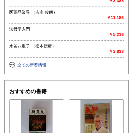
￥3,388
医薬品業界 （吉永 俊朗）
￥11,186
法哲学入門
￥5,216
水谷八重子 （松本徳彦）
￥3,833
全ての新着情報
おすすめの書籍