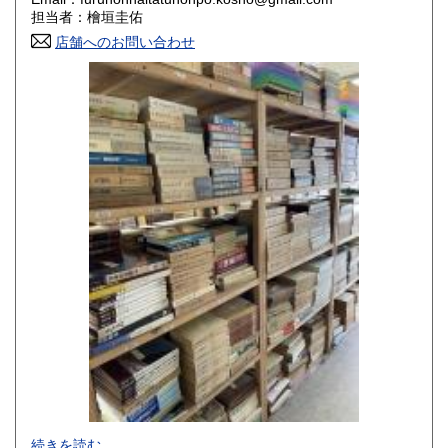
香川県
愛媛県
800円
800円
担当者：檜垣圭佑
店舗へのお問い合わせ
高知県
福岡県
800円
800円
佐賀県
長崎県
800円
800円
熊本県
大分県
800円
800円
宮崎県
鹿児島県
800円
800円
沖縄県
1,500円
-
続きを読む