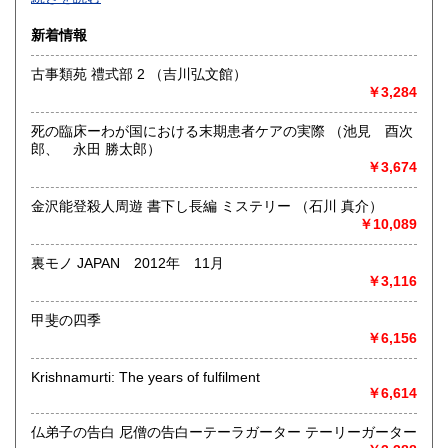
沿線名：-
新着情報
最寄駅：-
営業時間：-
古事類苑 禮式部 2 （吉川弘文館）
定休日：-
￥3,284
書籍の買取について
死の臨床ーわが国における末期患者ケアの実際 （池見 酉次
-
郎、 永田 勝太郎）
￥3,674
取り扱い分野
金沢能登殺人周遊 書下し長編 ミステリー （石川 真介）
総記、哲学宗教、歴史、社会科学、自然科学、美術工芸、国
￥10,089
語国文、外国文学、古典籍、近代文献、趣味、外国書、サブ
カルチャー、古書一般（その他）
裏モノ JAPAN 2012年 11月
書籍全般
￥3,116
甲斐の四季
￥6,156
Krishnamurti: The years of fulfilment
￥6,614
仏弟子の告白 尼僧の告白ーテーラガーター テーリーガーター