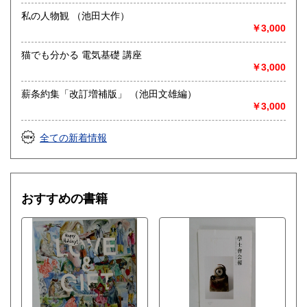
私の人物観 （池田大作）
￥3,000
猫でも分かる 電気基礎 講座
￥3,000
薪条約集「改訂増補版」 （池田文雄編）
￥3,000
全ての新着情報
おすすめの書籍