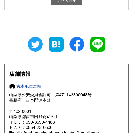
すべて表示
石川県
福井県
800円
800円
山梨県
長野県
800円
800円
岐阜県
静岡県
800円
800円
愛知県
三重県
800円
800円
滋賀県
京都府
800円
800円
大阪府
兵庫県
800円
800円
店舗情報
奈良県
和歌山県
800円
800円
古本配達本舗
山梨県公安委員会許可 第471142800048号
鳥取県
島根県
800円
800円
書籍商 古本配達本舗
岡山県
広島県
800円
800円
〒402-0001
山梨県都留市田野倉416-1
ＴＥＬ：050-3590-4483
山口県
徳島県
800円
800円
ＦＡＸ：0554-23-6606
Email：furuhonhaitatuhonpo.kosho@gmail.com