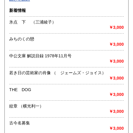
沿線名：-
新着情報
最寄駅：-
営業時間：-
氷点 下 （三浦綾子）
定休日：-
￥3,000
書籍の買取について
みちのくの戀
-
￥3,000
中公文庫 解説目録 1978年11月号
取り扱い分野
￥3,000
総記、哲学宗教、歴史、社会科学、自然科学、美術工芸、国
語国文、外国文学、古典籍、近代文献、趣味、外国書、サブ
若き日の芸術家の肖像 （ ジェームズ・ジョイス）
カルチャー、古書一般（その他）
￥3,000
書籍全般
THE DOG
￥3,000
紋章 （横光利一）
￥3,000
古今名募集
￥3,000