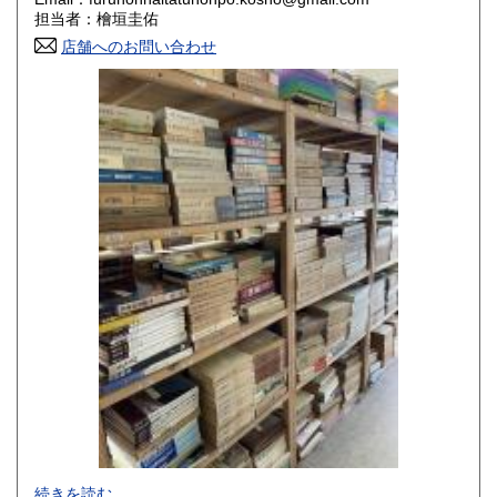
香川県
愛媛県
800円
800円
担当者：檜垣圭佑
店舗へのお問い合わせ
高知県
福岡県
800円
800円
佐賀県
長崎県
800円
800円
熊本県
大分県
800円
800円
宮崎県
鹿児島県
800円
800円
沖縄県
1,500円
-
続きを読む