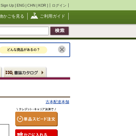
Sign Up [
ENG
|
CHN
|
KOR
]
ログイン
物かごを見る
ご利用ガイド
古本配達本舗