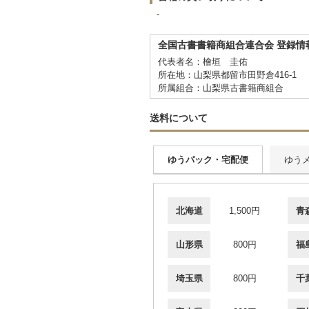
-
全国古書書籍商組合連合会 登録情
代表者名：檜垣 圭佑
所在地：山梨県都留市田野倉416-1
所属組合：山梨県古書籍商組合
送料について
ゆうパック・宅配便
ゆう
北海道
1,500円
青
山形県
800円
福
埼玉県
800円
千