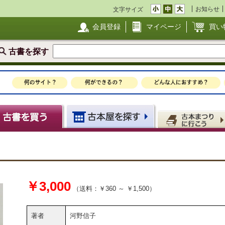
お知らせ
文字サイズ
会員登録
マイページ
買い
古書を探す
￥3,000
（送料：￥360 ～ ￥1,500）
著者
河野信子