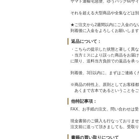
ヤマト運輸宅急便、ゆうパック60サイ
それを超える大型商品や全集などは別
★ご注文から2週間以内にご入金のな
到着後に入金をよろしくお願いします
返品について：
・こちらの提示した状態と著しく異な
・当方ミスにより誤った商品をお届け
に限り、送料当方負担での返品を承っ
到着後、3日以内に、まずはご連絡く
※商品の特性上、原則としてお客様都
あくまで古本であるということをご
他特記事項：
FAX、お手紙の注文、問い合わせは
現金書留のご購入も行なっておりませ
注文前に送って頂きましても、受取り
書籍の買い取りについて