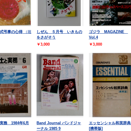
式弔事の心得
（堀
しぜん ５月号 いきもの
ゴジラ MAGAZINE
をさがそう
Vol.4
￥3,000
￥3,000
実務 1984年6月
Band Journal バンドジャ
エッセンシャル和英辞
ーナル 1985 9
[携帯版]