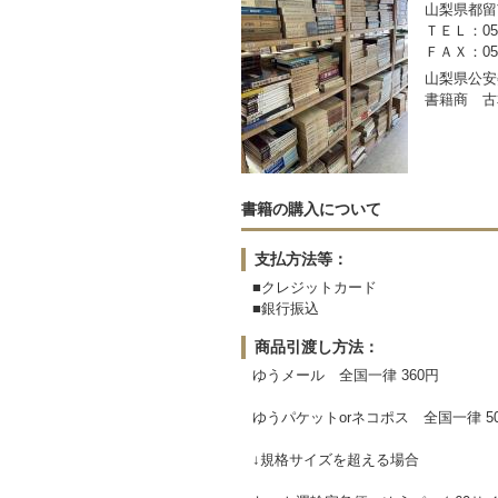
山梨県都留市
ＴＥＬ：050-
ＦＡＸ：0554
山梨県公安委
書籍商 古
書籍の購入について
支払方法等：
■クレジットカード
■銀行振込
商品引渡し方法：
ゆうメール 全国一律 360円
ゆうパケットorネコポス 全国一律 5
↓規格サイズを超える場合