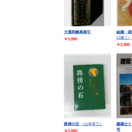
大漢和解典南引
結婚・諸
口健二）
￥3,000
￥3,000
路傍の石
（山本有三）
建築士と
号
￥3,000