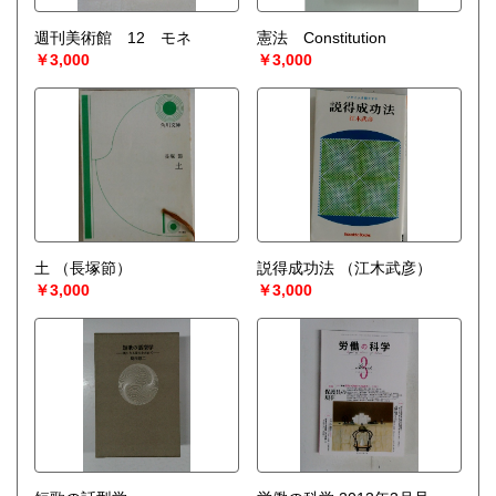
週刊美術館 12 モネ
憲法 Constitution
￥3,000
￥3,000
土
（長塚節）
説得成功法
（江木武彦）
￥3,000
￥3,000