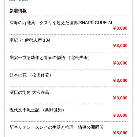
沿線名：-
新着情報
最寄駅：-
営業時間：-
深海の万能薬 クスリを超えた世界 SHARK CURE-ALL
定休日：-
￥3,000
書籍の買取について
南紀 と 伊勢志摩 134
-
￥3,000
幽雲一或る幼年と青春の物語 （北杜夫著）
取り扱い分野
￥3,000
総記、哲学宗教、歴史、社会科学、自然科学、美術工芸、国
語国文、外国文学、古典籍、近代文献、趣味、外国書、サブ
日本の花 （松田修著）
カルチャー、古書一般（その他）
￥3,000
書籍全般
漂日の街角 大沢在昌
￥3,000
現代文學風土記 （奥野健男）
￥3,000
新キリオン・スレイの生活と推理 情事公開同盟
￥3,000