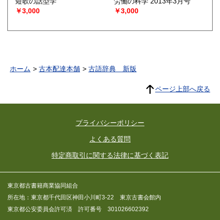
短歌の話型学
労働の科学 2013年3月号
￥3,000
￥3,000
ホーム
古本配達本舗
古語辞典 新版
ページ上部へ戻る
プライバシーポリシー
よくある質問
特定商取引に関する法律に基づく表記
東京都古書籍商業協同組合
所在地：東京都千代田区神田小川町3-22 東京古書会館内
東京都公安委員会許可済 許可番号 301026602392