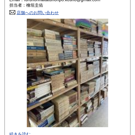
香川県
愛媛県
800円
800円
担当者：檜垣圭佑
店舗へのお問い合わせ
高知県
福岡県
800円
800円
佐賀県
長崎県
800円
800円
熊本県
大分県
800円
800円
宮崎県
鹿児島県
800円
800円
沖縄県
1,500円
-
続きを読む