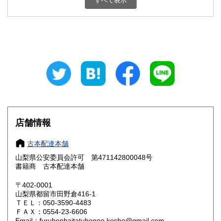
すべて表示
石川県
福井県
800円
800円
山梨県
長野県
800円
800円
岐阜県
静岡県
800円
800円
愛知県
三重県
800円
800円
滋賀県
京都府
800円
800円
大阪府
兵庫県
800円
800円
店舗情報
奈良県
和歌山県
800円
800円
古本配達本舗
山梨県公安委員会許可 第471142800048号
鳥取県
島根県
800円
800円
書籍商 古本配達本舗
岡山県
広島県
800円
800円
〒402-0001
山梨県都留市田野倉416-1
ＴＥＬ：050-3590-4483
山口県
徳島県
800円
800円
ＦＡＸ：0554-23-6606
Email：furuhonhaitatuhonpo.kosho@gmail.com