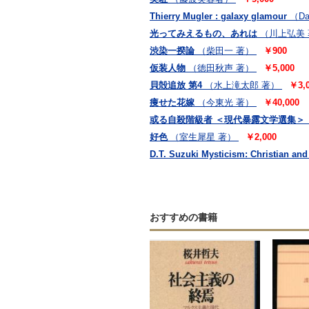
Thierry Mugler : galaxy glamour
（Dan
光ってみえるもの、あれは
（川上弘美
渋染一揆論
（柴田一 著）
￥900
仮装人物
（徳田秋声 著）
￥5,000
貝殻追放 第4
（水上滝太郎 著）
￥3,
痩せた花嫁
（今東光 著）
￥40,000
或る自殺階級者 ＜現代暴露文学選集＞
好色
（室生犀星 著）
￥2,000
D.T. Suzuki Mysticism: Christian an
おすすめの書籍