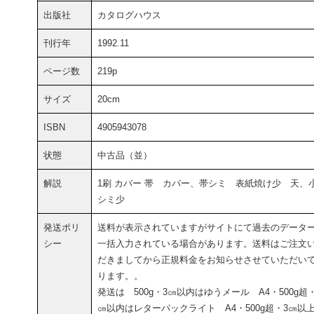
出版社
カタログハウス
刊行年
1992.11
ページ数
219p
サイズ
20cm
ISBN
4905943078
状態
中古品（並）
解説
1刷 カバー 帯 カバー、帯シミ 表紙焼け少 天、
シミ少
発送ポリ
送料が表示されていますがサイトにて過去のデータ
シー
一括入力されている場合があります。送料はご注文
だきましてから正規料金をお知らせさせていただい
ります。。
発送は 500g・3㎝以内はゆうメール A4・500g超
㎝以内はレターパックライト A4・500g超・3㎝以