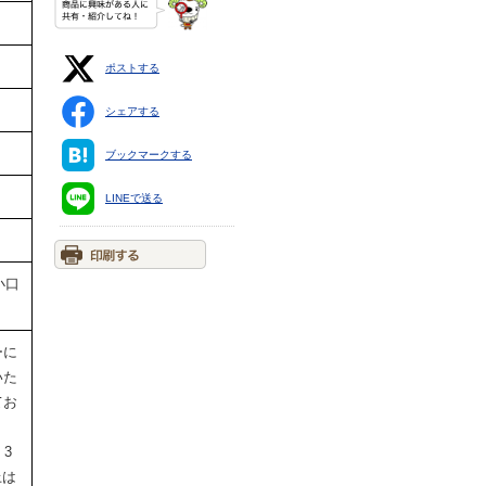
ポストする
シェアする
ブックマークする
LINEで送る
小口
ーに
いた
てお
・3
上は