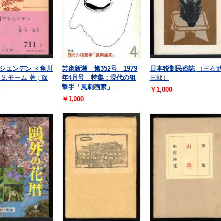
シェンデン ＜角川
芸術新潮 第352号 1979
日本税制民俗誌
（三石
S.モーム 著 ; 篠
年4月号 特集：現代の狙
三郎）
）
撃手「風刺画家」
￥1,000
￥1,000