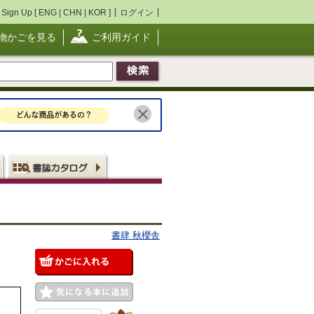
Sign Up [
ENG
|
CHN
|
KOR
]
ログイン
物かごを見る
ご利用ガイド
書肆 秋櫻舎