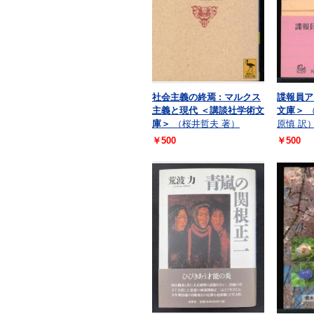
社会主義の終焉 : マルクス
諜報員ア
主義と現代 ＜講談社学術文
文庫＞
（
庫＞
（桜井哲夫 著）
原慎 訳
￥500
￥500