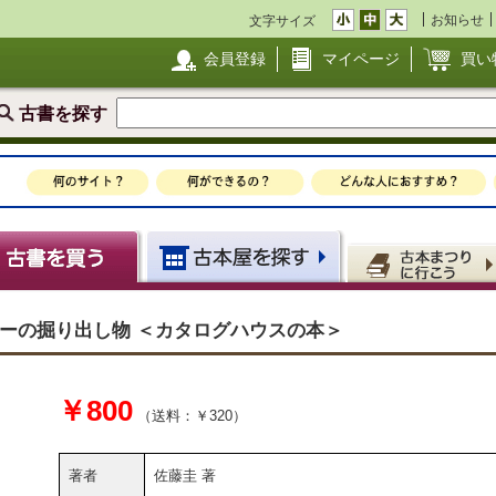
お知らせ
文字サイズ
会員登録
マイページ
買い
古書を探す
テリーの掘り出し物 ＜カタログハウスの本＞
￥800
（送料：￥320）
著者
佐藤圭 著