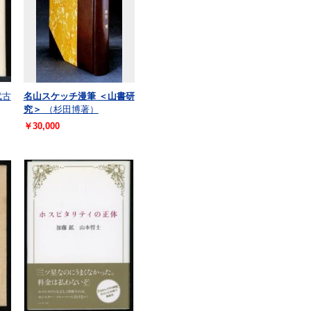
武古
名山スケッチ漫筆 ＜山書研
究＞
（杉田博著）
￥30,000