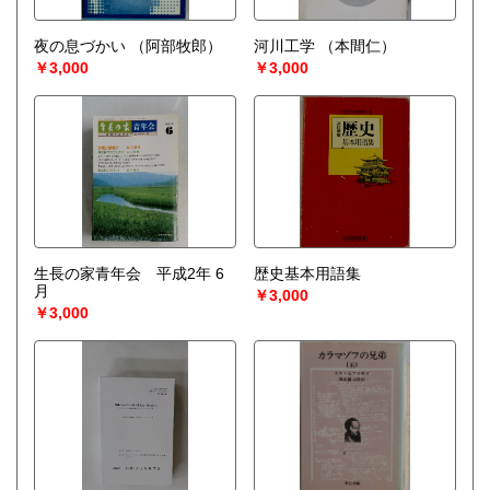
夜の息づかい
（阿部牧郎）
河川工学
（本間仁）
￥3,000
￥3,000
生長の家青年会 平成2年 6
歴史基本用語集
月
￥3,000
￥3,000