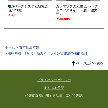
知識ベースシステム研究会
カラマゾフの兄弟 五
（ドス
(第128回)
トエフスキイ、 池田 健太
郎）
￥3,000
￥35,094
ホーム
古本配達本舗
法律時報 1月号 新ガイドライン実施法の法的検討
ページ上部へ戻る
プライバシーポリシー
よくある質問
特定商取引に関する法律に基づく表記