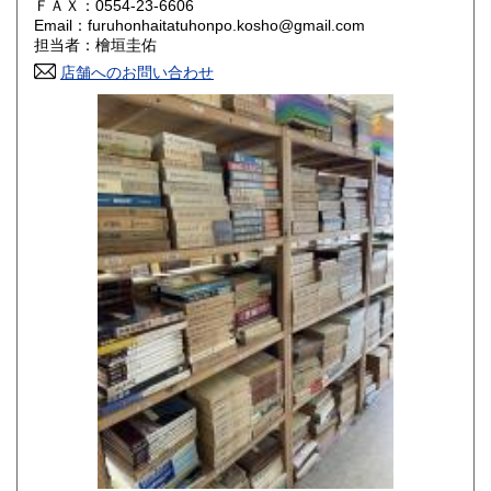
ＦＡＸ：0554-23-6606
Email：furuhonhaitatuhonpo.kosho@gmail.com
香川県
愛媛県
800円
800円
担当者：檜垣圭佑
店舗へのお問い合わせ
高知県
福岡県
800円
800円
佐賀県
長崎県
800円
800円
熊本県
大分県
800円
800円
宮崎県
鹿児島県
800円
800円
沖縄県
1,500円