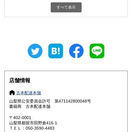
新潟県
富山県
800円
800円
すべて表示
石川県
福井県
800円
800円
山梨県
長野県
800円
800円
岐阜県
静岡県
800円
800円
愛知県
三重県
800円
800円
滋賀県
京都府
800円
800円
大阪府
兵庫県
800円
800円
店舗情報
奈良県
和歌山県
800円
800円
古本配達本舗
山梨県公安委員会許可 第471142800048号
鳥取県
島根県
800円
800円
書籍商 古本配達本舗
岡山県
広島県
800円
800円
〒402-0001
山梨県都留市田野倉416-1
ＴＥＬ：050-3590-4483
山口県
徳島県
800円
800円