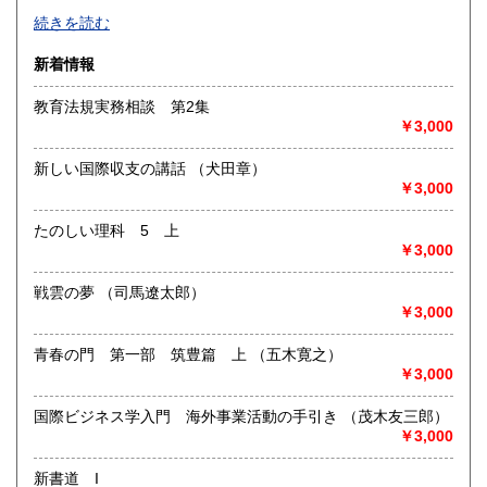
-
続きを読む
沿線名：-
新着情報
最寄駅：-
営業時間：-
教育法規実務相談 第2集
定休日：-
￥3,000
書籍の買取について
新しい国際収支の講話 （犬田章）
-
￥3,000
たのしい理科 5 上
取り扱い分野
￥3,000
総記、哲学宗教、歴史、社会科学、自然科学、美術工芸、国
語国文、外国文学、古典籍、近代文献、趣味、外国書、サブ
戦雲の夢 （司馬遼太郎）
カルチャー、古書一般（その他）
￥3,000
書籍全般
青春の門 第一部 筑豊篇 上 （五木寛之）
￥3,000
国際ビジネス学入門 海外事業活動の手引き （茂木友三郎）
￥3,000
新書道 I