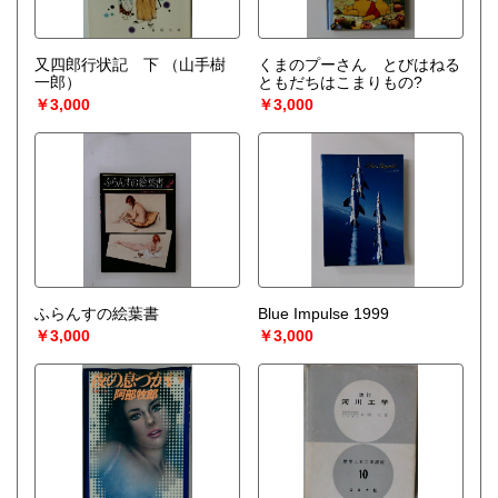
又四郎行状記 下
（山手樹
くまのプーさん とびはねる
一郎）
ともだちはこまりもの?
￥3,000
￥3,000
ふらんすの絵葉書
Blue Impulse 1999
￥3,000
￥3,000