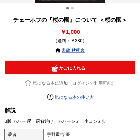
チェーホフの『桜の園』について ＜桜の園＞
￥1,000
（送料：￥380）
書肆 秋櫻舎
かごに入れる
気になる本に追加（ログインで利用可能）
気になる本の使い方
解説
3版 カバー 函 函背焼け カバーシミ 小口シミ少
著者
宇野重吉 著