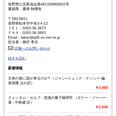
長野県公安委員会第481328900002号
鳥取県
島根県
380円
380円
書籍商 書肆 秋櫻舎
岡山県
広島県
380円
380円
〒390-0811
長野県松本市中央3-4-12
ＴＥＬ：0263-36-3873
山口県
徳島県
380円
380円
ＦＡＸ：0263-36-3893
Email：takao@qd5.so-net.ne.jp
香川県
愛媛県
380円
380円
担当者：柳沢 孝夫
店舗へのお問い合わせ
高知県
福岡県
380円
380円
商品の多くは倉庫での管理となっております。タイミング的
続きを読む
に2.3日確認に必要な場合があります。本局が遠いため土日祭
佐賀県
長崎県
380円
380円
日の郵便物発送は基本出来ません。
新着情報
熊本県
大分県
380円
380円
沿線名：中央線ー篠ノ井線
主体の後に誰が来るのか? （ジャン=リュック・ナンシー 編 ;
最寄駅：松本駅
港道隆 ほか訳）
宮崎県
鹿児島県
営業時間：午前11時より午後6時
380円
380円
￥2,000
定休日：不定休
沖縄県
380円
クォンタム・セルフ : 意識の量子物理学 （ダナー・ゾーハー
書籍の買取について
著 ; 中島健 訳）
￥2,000
ご連絡いただければ直ちに参上いたします。
どの分野でも結構です。