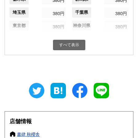
380円
380円
埼玉県
千葉県
380円
380円
東京都
神奈川県
380円
380円
新潟県
富山県
380円
380円
すべて表示
石川県
福井県
380円
380円
山梨県
長野県
380円
380円
岐阜県
静岡県
380円
380円
愛知県
三重県
380円
380円
滋賀県
京都府
380円
380円
大阪府
兵庫県
380円
380円
店舗情報
奈良県
和歌山県
380円
380円
書肆 秋櫻舎