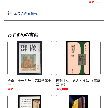
￥2,000
全ての新着情報
おすすめの書籍
群像 十一月号 第四巻第十
碑刻手帖 : 見方と技法
（森章
一号
二 著）
￥2,000
￥2,000