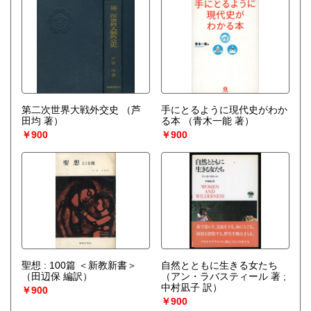
第二次世界大戦外交史
（芦
手にとるように現代史がわか
田均 著）
る本
（青木一能 著）
￥900
￥900
聖想 : 100篇 ＜新教新書＞
自然とともに生きる女たち
（田辺保 編訳）
（アン・ラバスティール 著 ;
中村凪子 訳）
￥900
￥900