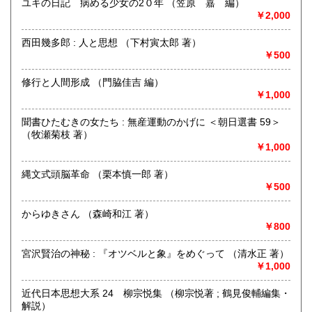
ユキの日記 病める少女の2０年 （笠原 嘉 編）
￥2,000
取り扱い分野
古書一般（その他）
西田幾多郎 : 人と思想 （下村寅太郎 著）
￥500
修行と人間形成 （門脇佳吉 編）
￥1,000
聞書ひたむきの女たち : 無産運動のかげに ＜朝日選書 59＞
（牧瀬菊枝 著）
￥1,000
縄文式頭脳革命 （栗本慎一郎 著）
￥500
からゆきさん （森崎和江 著）
￥800
宮沢賢治の神秘 : 『オツベルと象』をめぐって （清水正 著）
￥1,000
近代日本思想大系 24 柳宗悦集 （柳宗悦著 ; 鶴見俊輔編集・
解説）