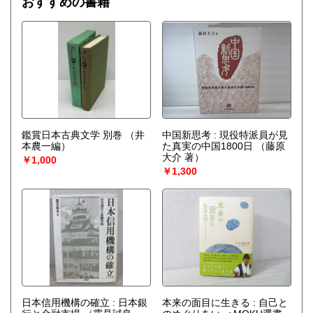
おすすめの書籍
鑑賞日本古典文学 別巻
（井
中国新思考 : 現役特派員が見
本農一編）
た真実の中国1800日
（藤原
大介 著）
￥1,000
￥1,300
日本信用機構の確立 : 日本銀
本来の面目に生きる : 自己と