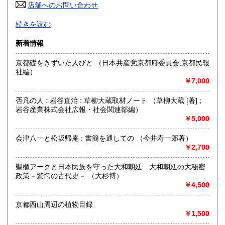
奈良県
店舗へのお問い合わせ
和歌山県
185円
185円
-
続きを読む
鳥取県
島根県
185円
185円
沿線名：地下鉄御堂筋線
新着情報
最寄駅：東三国駅
岡山県
広島県
185円
185円
営業時間：-
京都礎をきずいた人びと （日本共産党京都府委員会,京都民報
定休日：-
山口県
徳島県
社編）
185円
185円
￥7,000
書籍の買取について
香川県
愛媛県
185円
185円
関西一円、出張買取り致しますのでお気軽にお問い合わせく
否凡の人 : 岩谷直治 : 草柳大蔵取材ノート （草柳大蔵 [著] ;
ださい。
岩谷産業株式会社広報・社会関連部編）
高知県
福岡県
185円
185円
￥5,000
買い取りダイヤル 06-6151-9677 (9時～20時)
佐賀県
長崎県
185円
185円
会津八一と松坂帰庵 : 書簡を通しての （今井寿一郎著）
￥2,700
取り扱い分野
熊本県
大分県
185円
185円
哲学宗教、歴史、社会科学、自然科学、国語国文、外国文
聖櫃アークと日本民族を守った大和朝廷 大和朝廷の大秘密
学、近代文献、趣味、サブカルチャー、古書一般（その他）
政策－驚愕の古代史－ （大杉博）
宮崎県
鹿児島県
心理学 オカルト 成人誌
185円
185円
￥4,500
沖縄県
185円
京都西山周辺の植物目録
￥1,500