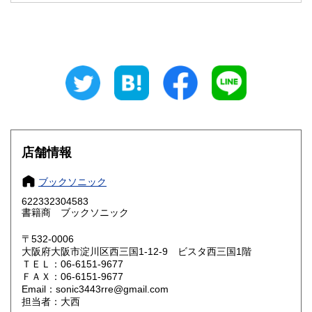
栃木県
群馬県
185円
185円
埼玉県
千葉県
185円
185円
東京都
神奈川県
185円
185円
新潟県
富山県
185円
185円
石川県
福井県
185円
185円
店舗情報
山梨県
長野県
185円
185円
ブックソニック
岐阜県
静岡県
622332304583
185円
185円
書籍商 ブックソニック
愛知県
三重県
185円
185円
〒532-0006
大阪府大阪市淀川区西三国1-12-9 ビスタ西三国1階
滋賀県
京都府
185円
185円
ＴＥＬ：06-6151-9677
ＦＡＸ：06-6151-9677
Email：sonic3443rre@gmail.com
大阪府
兵庫県
185円
185円
担当者：大西