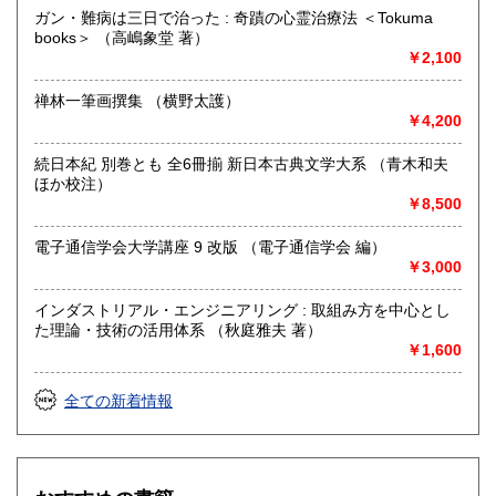
ガン・難病は三日で治った : 奇蹟の心霊治療法 ＜Tokuma
books＞ （高嶋象堂 著）
￥2,100
禅林一筆画撰集 （横野太護）
￥4,200
続日本紀 別巻とも 全6冊揃 新日本古典文学大系 （青木和夫
ほか校注）
￥8,500
電子通信学会大学講座 9 改版 （電子通信学会 編）
￥3,000
インダストリアル・エンジニアリング : 取組み方を中心とし
た理論・技術の活用体系 （秋庭雅夫 著）
￥1,600
全ての新着情報