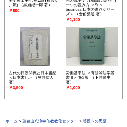
婆娑羅太平記 第1部 (真言立
悪の戦争学 : 国際政治のもう
川流)
（黒須紀一郎 著）
一つの読み方 ＜Sun
business 日本の進路シリー
￥800
ズ＞
（倉前盛通 著）
￥1,100
古代の日朝関係と日本書紀
労働基準法 ＜有斐閣法学叢
＜日本書紀＞
（笠井倭人
書 8＞ 第3版.
（下井隆史
著）
著）
￥3,500
￥1,000
ホーム
蓮台山八浄寺仏教教化センター
菩提への思慕