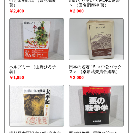
行と金融市場
（靎見誠良
のめぐりあい ＜MOKU選書
著）
＞
（田名網泰禅 著）
￥2,400
￥2,000
ヘルプミー
（山野ひろ子
日本の名著 15 ＜中公バック
著）
ス＞
（桑原武夫責任編集）
￥1,850
￥2,000