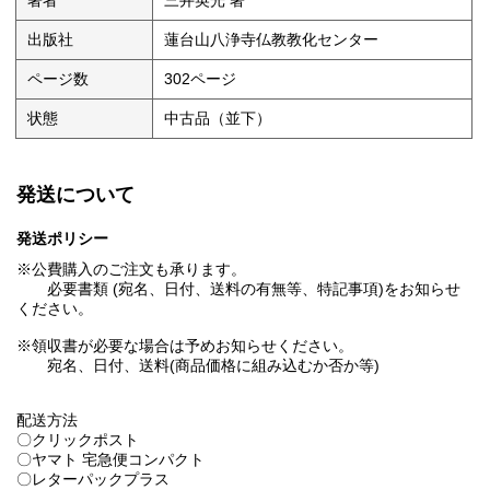
著者
三井英光 著
出版社
蓮台山八浄寺仏教教化センター
ページ数
302ページ
状態
中古品（並下）
発送について
発送ポリシー
※公費購入のご注文も承ります。
必要書類 (宛名、日付、送料の有無等、特記事項)をお知らせ
ください。
※領収書が必要な場合は予めお知らせください。
宛名、日付、送料(商品価格に組み込むか否か等)
配送方法
〇クリックポスト
〇ヤマト 宅急便コンパクト
〇レターパックプラス