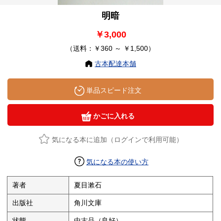
明暗
￥3,000
（送料：￥360 ～ ￥1,500）
古本配達本舗
単品スピード注文
かごに入れる
気になる本に追加（ログインで利用可能）
気になる本の使い方
著者
夏目漱石
出版社
角川文庫
状態
中古品（良好）