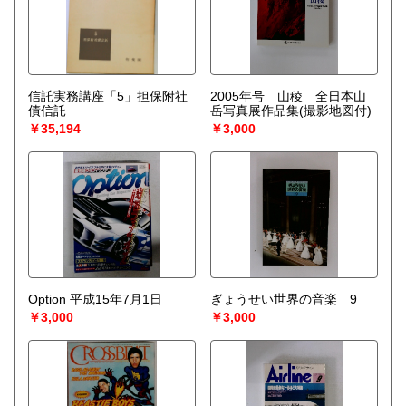
信託実務講座「5」担保附社
2005年号 山稜 全日本山
債信託
岳写真展作品集(撮影地図付)
￥35,194
￥3,000
Option 平成15年7月1日
ぎょうせい世界の音楽 9
￥3,000
￥3,000