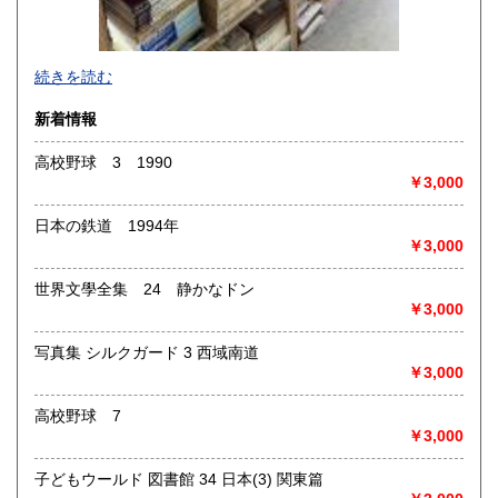
-
続きを読む
沿線名：-
新着情報
最寄駅：-
営業時間：-
高校野球 3 1990
定休日：-
￥3,000
書籍の買取について
日本の鉄道 1994年
-
￥3,000
世界文學全集 24 静かなドン
取り扱い分野
￥3,000
総記、哲学宗教、歴史、社会科学、自然科学、美術工芸、国
語国文、外国文学、古典籍、近代文献、趣味、外国書、サブ
写真集 シルクガード 3 西域南道
カルチャー、古書一般（その他）
￥3,000
書籍全般
高校野球 7
￥3,000
子どもウールド 図書館 34 日本(3) 関東篇