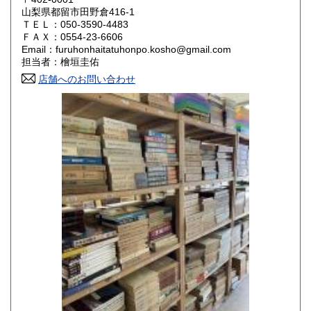
山梨県都留市田野倉416-1
ＴＥＬ：050-3590-4483
山口県
徳島県
800円
800円
ＦＡＸ：0554-23-6606
Email：furuhonhaitatuhonpo.kosho@gmail.com
香川県
愛媛県
800円
800円
担当者：檜垣圭佑
店舗へのお問い合わせ
高知県
福岡県
800円
800円
佐賀県
長崎県
800円
800円
熊本県
大分県
800円
800円
宮崎県
鹿児島県
800円
800円
沖縄県
1,500円