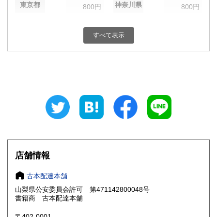
東京都
神奈川県
800円
800円
新潟県
富山県
800円
800円
すべて表示
石川県
福井県
800円
800円
山梨県
長野県
800円
800円
岐阜県
静岡県
800円
800円
愛知県
三重県
800円
800円
滋賀県
京都府
800円
800円
大阪府
兵庫県
800円
800円
店舗情報
奈良県
和歌山県
800円
800円
古本配達本舗
山梨県公安委員会許可 第471142800048号
鳥取県
島根県
800円
800円
書籍商 古本配達本舗
岡山県
広島県
800円
800円
〒402-0001