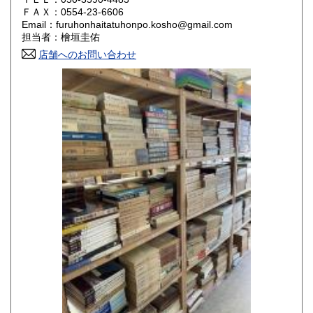
800円
800円
ＦＡＸ：0554-23-6606
Email：furuhonhaitatuhonpo.kosho@gmail.com
香川県
愛媛県
800円
800円
担当者：檜垣圭佑
店舗へのお問い合わせ
高知県
福岡県
800円
800円
佐賀県
長崎県
800円
800円
熊本県
大分県
800円
800円
宮崎県
鹿児島県
800円
800円
沖縄県
1,500円