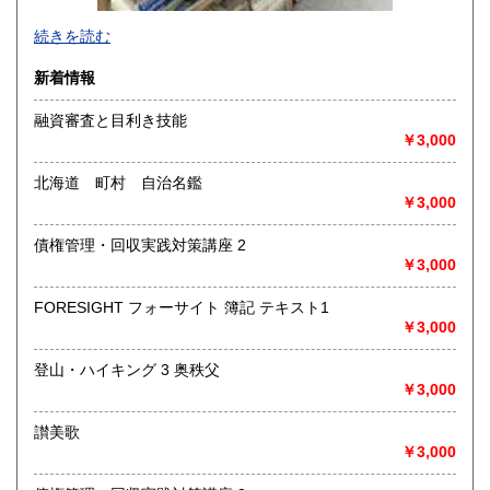
-
続きを読む
沿線名：-
新着情報
最寄駅：-
営業時間：-
融資審査と目利き技能
定休日：-
￥3,000
書籍の買取について
北海道 町村 自治名鑑
-
￥3,000
債権管理・回収実践対策講座 2
取り扱い分野
￥3,000
総記、哲学宗教、歴史、社会科学、自然科学、美術工芸、国
語国文、外国文学、古典籍、近代文献、趣味、外国書、サブ
FORESIGHT フォーサイト 簿記 テキスト1
カルチャー、古書一般（その他）
￥3,000
書籍全般
登山・ハイキング 3 奥秩父
￥3,000
讃美歌
￥3,000