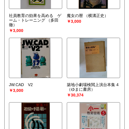
社員教育の効果を高める ゲ
魔女の暦
（横溝正史）
ーム・トレーニング
（多田
￥3,000
徹）
￥3,000
JW.CAD V2
築地小劇場検閲上演台本集 4
（ゆまに書房）
￥3,000
￥30,374