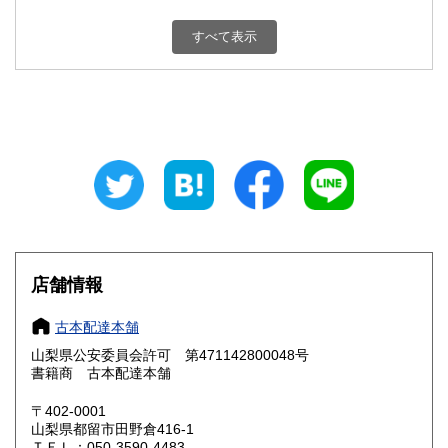
新潟県
富山県
800円
800円
すべて表示
石川県
福井県
800円
800円
山梨県
長野県
800円
800円
岐阜県
静岡県
800円
800円
愛知県
三重県
800円
800円
滋賀県
京都府
800円
800円
大阪府
兵庫県
800円
800円
店舗情報
奈良県
和歌山県
800円
800円
古本配達本舗
山梨県公安委員会許可 第471142800048号
鳥取県
島根県
800円
800円
書籍商 古本配達本舗
岡山県
広島県
800円
800円
〒402-0001
山梨県都留市田野倉416-1
ＴＥＬ：050-3590-4483
山口県
徳島県