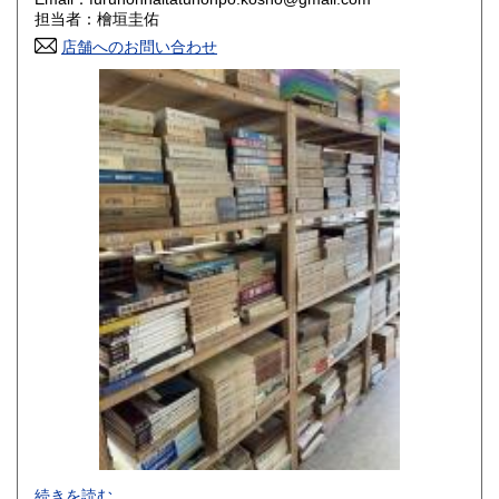
香川県
愛媛県
800円
800円
担当者：檜垣圭佑
店舗へのお問い合わせ
高知県
福岡県
800円
800円
佐賀県
長崎県
800円
800円
熊本県
大分県
800円
800円
宮崎県
鹿児島県
800円
800円
沖縄県
1,500円
-
続きを読む