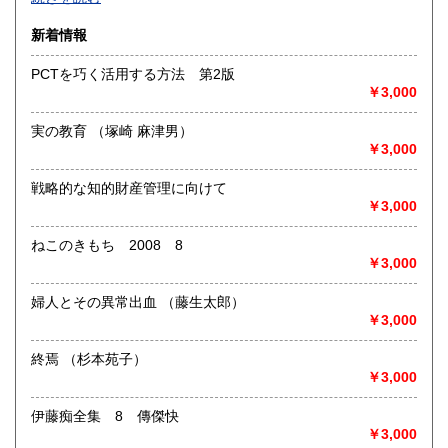
沿線名：-
新着情報
最寄駅：-
営業時間：-
PCTを巧く活用する方法 第2版
定休日：-
￥3,000
書籍の買取について
実の教育 （塚崎 麻津男）
-
￥3,000
戦略的な知的財産管理に向けて
取り扱い分野
￥3,000
総記、哲学宗教、歴史、社会科学、自然科学、美術工芸、国
語国文、外国文学、古典籍、近代文献、趣味、外国書、サブ
ねこのきもち 2008 8
カルチャー、古書一般（その他）
￥3,000
書籍全般
婦人とその異常出血 （藤生太郎）
￥3,000
終焉 （杉本苑子）
￥3,000
伊藤痴全集 8 傳傑快
￥3,000