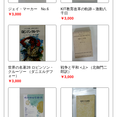
ジェイ・マーカー No.6
KIT教育改革の軌跡～激動八
千日
￥3,000
￥3,000
世界の名著28 ロビンソン・
戦争と平和 <上>
（北御門二
クルーソー
（ダニエルデフ
郎訳）
ォー）
￥3,000
￥3,000