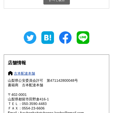
すべて表示
石川県
福井県
800円
800円
山梨県
長野県
800円
800円
岐阜県
静岡県
800円
800円
愛知県
三重県
800円
800円
滋賀県
京都府
800円
800円
大阪府
兵庫県
800円
800円
店舗情報
奈良県
和歌山県
800円
800円
古本配達本舗
山梨県公安委員会許可 第471142800048号
鳥取県
島根県
800円
800円
書籍商 古本配達本舗
岡山県
広島県
800円
800円
〒402-0001
山梨県都留市田野倉416-1
ＴＥＬ：050-3590-4483
山口県
徳島県
800円
800円
ＦＡＸ：0554-23-6606
Email：furuhonhaitatuhonpo.kosho@gmail.com