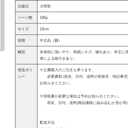
出版社
大明堂
ページ数
185p
サイズ
19cm
状態
中古品（難）
解説
全体的に強いヤケ。表紙にキズ、破れあり。本文に
筆による線引きあり。
発送ポリ
※公費購入のご注文も承ります。
シー
必要書類 (宛名、日付、送料の有無等、特記事項
お知らせください。
※領収書が必要な場合は予めお知らせください。
宛名、日付、送料(商品価格に組み込むか否か等)
配送方法