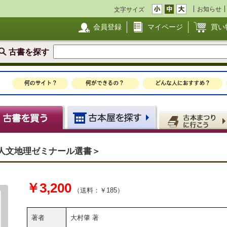
お知らせ
文字サイズ
会員登録
マイページ
買い
古書を探す
＜人文地理ゼミナール選書＞
￥3,200
（送料：￥185）
著者
大村肇 著