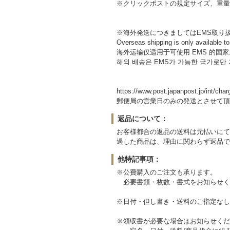
※クリックポストの規定サイズ、重量
※海外発送につきましてはEMS取り
Overseas shipping is only available t
海外运输仅适用于可使用 EMS 的国家
해외 배송은 EMS가 가능한 국가로만
https://www.post.japanpost.jp/int/char
郵便局の営業日のみの発送とさせて頂
返品について：
お客様都合の返品の送料は元払いにて
過した商品は、理由に関わらず返品で
他特記事項：
※公費購入のご注文も承ります。
必要書類・枚数・書式をお知らせく
※日付・但し書き・送料のご指定なし
※領収書が必要な場合はお知らせくだ