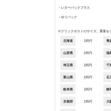
・レターパックプラス
・ゆうパック
※クリックポストのサイズ、重量を
北海道
185円
青
山形県
185円
福
埼玉県
185円
千
富山県
185円
石
岐阜県
185円
静
京都府
185円
大