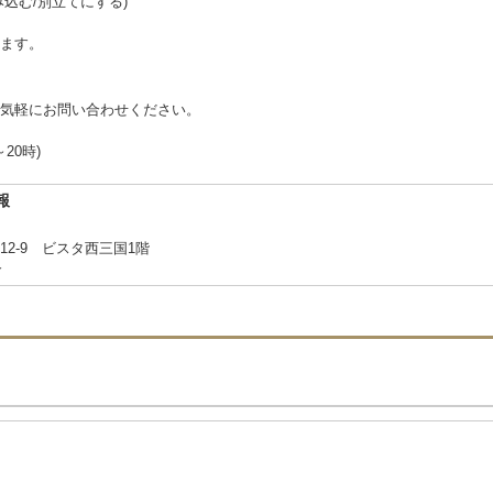
む/別立てにする)
ます。
気軽にお問い合わせください。
～20時)
報
2-9 ビスタ西三国1階
合