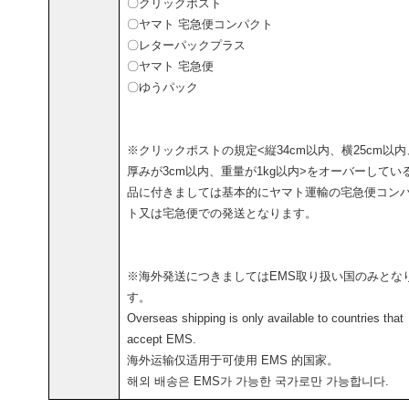
〇クリックポスト
〇ヤマト 宅急便コンパクト
〇レターパックプラス
〇ヤマト 宅急便
〇ゆうパック
※クリックポストの規定<縦34cm以内、横25cm以内
厚みが3cm以内、重量が1kg以内>をオーバーしてい
品に付きましては基本的にヤマト運輸の宅急便コン
ト又は宅急便での発送となります。
※海外発送につきましてはEMS取り扱い国のみとな
す。
Overseas shipping is only available to countries that
accept EMS.
海外运输仅适用于可使用 EMS 的国家。
해외 배송은 EMS가 가능한 국가로만 가능합니다.