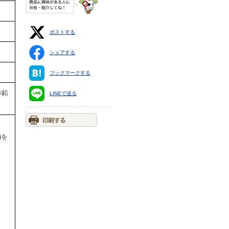
ポストする
シェアする
ブックマークする
赤鉛
LINEで送る
)を