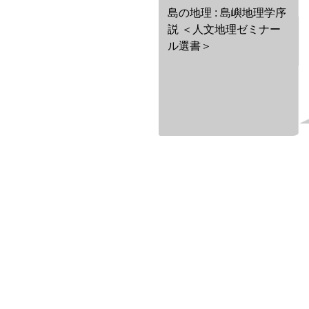
島の地理 : 島嶼地理学序
説 ＜人文地理ゼミナー
ル選書＞