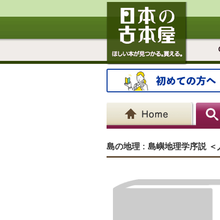
島の地理 : 島嶼地理学序説 