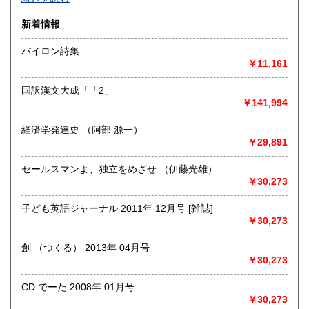
沿線名：-
新着情報
最寄駅：-
営業時間：-
バイロン詩集
定休日：-
￥11,161
書籍の買取について
国訳漢文大成「「2」
-
￥141,994
経済学発達史 （阿部 源一）
取り扱い分野
￥29,891
総記、哲学宗教、歴史、社会科学、自然科学、美術工芸、国
語国文、外国文学、古典籍、近代文献、趣味、外国書、サブ
セールスマンよ、独立をめざせ （伊藤光雄）
カルチャー、古書一般（その他）
￥30,273
書籍全般
子ども英語ジャーナル 2011年 12月号 [雑誌]
￥30,273
創 （つくる） 2013年 04月号
￥30,273
CD でーた 2008年 01月号
￥30,273