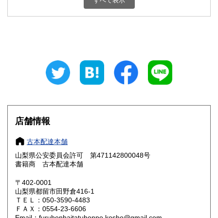
すべて表示
石川県
福井県
800円
800円
山梨県
長野県
800円
800円
岐阜県
静岡県
800円
800円
愛知県
三重県
800円
800円
滋賀県
京都府
800円
800円
大阪府
兵庫県
800円
800円
店舗情報
奈良県
和歌山県
800円
800円
古本配達本舗
山梨県公安委員会許可 第471142800048号
鳥取県
島根県
800円
800円
書籍商 古本配達本舗
岡山県
広島県
800円
800円
〒402-0001
山梨県都留市田野倉416-1
ＴＥＬ：050-3590-4483
山口県
徳島県
800円
800円
ＦＡＸ：0554-23-6606
Email：furuhonhaitatuhonpo.kosho@gmail.com