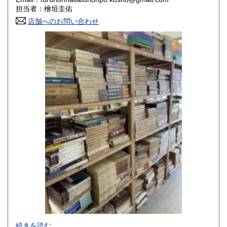
香川県
愛媛県
800円
800円
担当者：檜垣圭佑
店舗へのお問い合わせ
高知県
福岡県
800円
800円
佐賀県
長崎県
800円
800円
熊本県
大分県
800円
800円
宮崎県
鹿児島県
800円
800円
沖縄県
1,500円
-
続きを読む