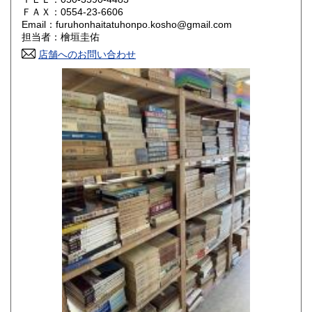
800円
800円
ＦＡＸ：0554-23-6606
Email：furuhonhaitatuhonpo.kosho@gmail.com
香川県
愛媛県
800円
800円
担当者：檜垣圭佑
店舗へのお問い合わせ
高知県
福岡県
800円
800円
佐賀県
長崎県
800円
800円
熊本県
大分県
800円
800円
宮崎県
鹿児島県
800円
800円
沖縄県
1,500円