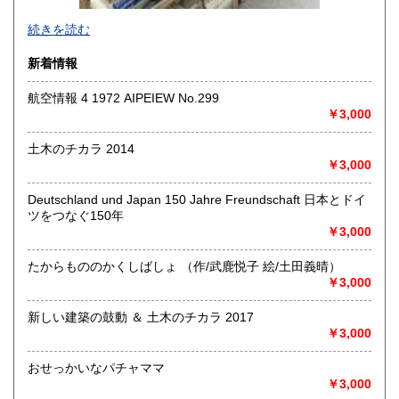
-
続きを読む
沿線名：-
新着情報
最寄駅：-
営業時間：-
航空情報 4 1972 AIPEIEW No.299
定休日：-
￥3,000
書籍の買取について
土木のチカラ 2014
-
￥3,000
Deutschland und Japan 150 Jahre Freundschaft 日本とドイ
取り扱い分野
ツをつなぐ150年
総記、哲学宗教、歴史、社会科学、自然科学、美術工芸、国
￥3,000
語国文、外国文学、古典籍、近代文献、趣味、外国書、サブ
カルチャー、古書一般（その他）
たからもののかくしばしょ （作/武鹿悦子 絵/土田義晴）
書籍全般
￥3,000
新しい建築の鼓動 ＆ 土木のチカラ 2017
￥3,000
おせっかいなパチャママ
￥3,000