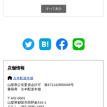
新潟県
富山県
800円
800円
すべて表示
石川県
福井県
800円
800円
山梨県
長野県
800円
800円
岐阜県
静岡県
800円
800円
愛知県
三重県
800円
800円
滋賀県
京都府
800円
800円
大阪府
兵庫県
800円
800円
店舗情報
奈良県
和歌山県
800円
800円
古本配達本舗
山梨県公安委員会許可 第471142800048号
鳥取県
島根県
800円
800円
書籍商 古本配達本舗
岡山県
広島県
800円
800円
〒402-0001
山梨県都留市田野倉416-1
ＴＥＬ：050-3590-4483
山口県
徳島県