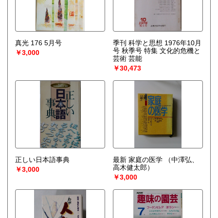
真光 176 5月号
季刊 科学と思想 1976年10月
号 秋季号 特集 文化的危機と
￥3,000
芸術 芸能
￥30,473
正しい日本語事典
最新 家庭の医学
（中澤弘、
高木健太郎）
￥3,000
￥3,000