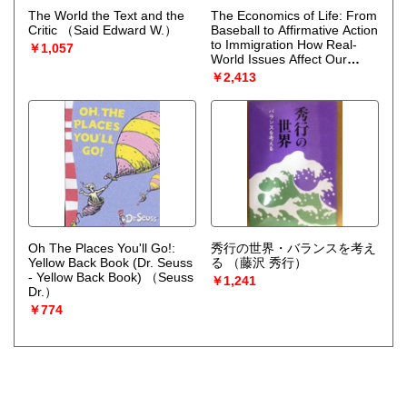
The World the Text and the
The Economics of Life: From
Critic
（Said Edward W.）
Baseball to Affirmative Action
to Immigration How Real-
￥1,057
World Issues Affect Our
Everyday Life
（Becker Gary
￥2,413
S.）
Oh The Places You'll Go!:
秀行の世界・バランスを考え
Yellow Back Book (Dr. Seuss
る
（藤沢 秀行）
- Yellow Back Book)
（Seuss
￥1,241
Dr.）
￥774