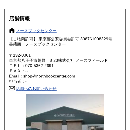
岐阜県
静岡県
350円
350円
店舗情報
愛知県
三重県
350円
350円
ノースブックセンター
滋賀県
京都府
350円
350円
【古物商許可】:東京都公安委員会許可 308761008329号
書籍商 ノースブックセンター
大阪府
兵庫県
350円
350円
〒192-0361
奈良県
和歌山県
東京都八王子市越野 8-23株式会社 ノースフィールド
350円
350円
ＴＥＬ：070-5362-2691
ＦＡＸ：--
鳥取県
島根県
350円
350円
Email：shop@northbookcenter.com
担当者：-
岡山県
広島県
350円
350円
店舗へのお問い合わせ
山口県
徳島県
350円
350円
香川県
愛媛県
350円
350円
高知県
福岡県
350円
350円