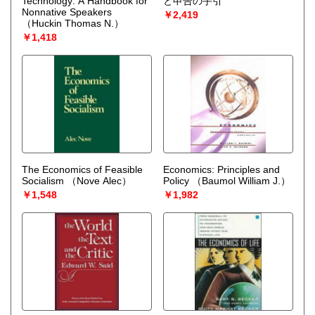
Technology: A Handbook for
と申告の手引
Nonnative Speakers
￥2,419
（Huckin Thomas N.）
￥1,418
The Economics of Feasible
Economics: Principles and
Socialism
（Nove Alec）
Policy
（Baumol William J.）
￥1,548
￥1,982