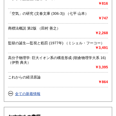
全国より書籍の宅配買取を行っております。
￥816
売却の際には是非一度お気軽にご相談ください。
「空気」の研究 (文春文庫 (306‐3)) （七平 山本）
https://www.northbookcenter-kaitori.com/
￥747
【出張買取について】
商標法概説 第2版 （田村 善之）
近隣の大学様や研究機関を対象に、 出張買取を行っており
￥2,268
ます。
監獄の誕生―監視と処罰 (1977年) （ミシェル・フーコー）
八王子市や多摩市・日野市・町田市などが中心となります
￥3,491
が
場所や内容によっては都心や神奈川方面への出張も可能な
高分子物理学: 巨大イオン系の構造形成 (朝倉物理学大系 16)
場合がございますのでまずはお気軽にご連絡ください。
（伊勢 典夫）
￥3,395
詳しくはこちら
https://www.northbookcenter-kaitori.com/syucyou
これからの経済原論
￥864
取り扱い分野
哲学宗教、歴史、社会科学、自然科学、美術工芸、国語国
全ての新着情報
文、外国書、サブカルチャー