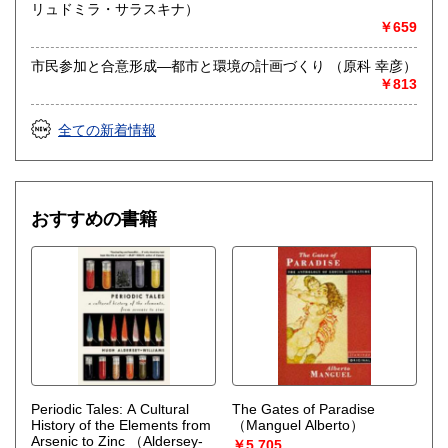
場合がございますのでまずはお気軽にご連絡ください。
リュドミラ・サラスキナ）
￥659
詳しくはこちら
https://www.northbookcenter-kaitori.com/syucyou
市民参加と合意形成―都市と環境の計画づくり （原科 幸彦）
￥813
取り扱い分野
哲学宗教、歴史、社会科学、自然科学、美術工芸、国語国
全ての新着情報
文、外国書、サブカルチャー
おすすめの書籍
Periodic Tales: A Cultural
The Gates of Paradise
History of the Elements from
（Manguel Alberto）
Arsenic to Zinc
（Aldersey-
￥5,705