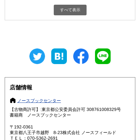
すべて表示
埼玉県
千葉県
350円
350円
東京都
神奈川県
350円
350円
新潟県
富山県
350円
350円
石川県
福井県
350円
350円
山梨県
長野県
350円
350円
岐阜県
静岡県
350円
350円
店舗情報
愛知県
三重県
350円
350円
ノースブックセンター
滋賀県
京都府
350円
350円
【古物商許可】:東京都公安委員会許可 308761008329号
書籍商 ノースブックセンター
大阪府
兵庫県
350円
350円
〒192-0361
奈良県
和歌山県
東京都八王子市越野 8-23株式会社 ノースフィールド
350円
350円
ＴＥＬ：070-5362-2691