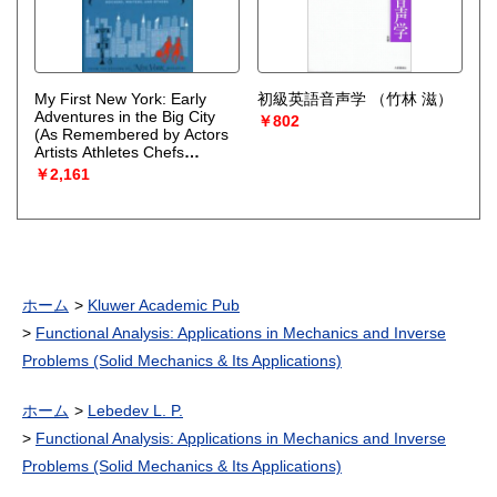
My First New York: Early
初級英語音声学
（竹林 滋）
Adventures in the Big City
￥802
(As Remembered by Actors
Artists Athletes Chefs
Comedians Filmmakers
￥2,161
Mayors Models Moguls Porn
Stars Rockers Writers and
Others
（New York
Magazine）
ホーム
Kluwer Academic Pub
Functional Analysis: Applications in Mechanics and Inverse
Problems (Solid Mechanics & Its Applications)
ホーム
Lebedev L. P.
Functional Analysis: Applications in Mechanics and Inverse
Problems (Solid Mechanics & Its Applications)