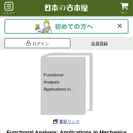
かご
メニュー
会員登録
ログイン
Functional
Analysis:
Applications in
Mechanics and
Inverse Problems
(Solid Mechanics &
Its Applications)
書影リンク
Functional Analysis: Applications in Mechanics