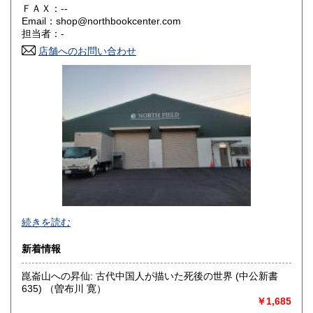
ＦＡＸ：--
鳥取県
島根県
350円
350円
Email：shop@northbookcenter.com
担当者：-
岡山県
広島県
350円
350円
店舗へのお問い合わせ
山口県
徳島県
350円
350円
香川県
愛媛県
350円
350円
高知県
福岡県
350円
350円
佐賀県
長崎県
350円
350円
熊本県
大分県
350円
350円
宮崎県
鹿児島県
続きを読む
350円
350円
・書店様、公共機関様からの公費（請求書払い）でのご注文
新着情報
沖縄県
350円
も受け付けております。
崑崙山への昇仙: 古代中国人が描いた死後の世界 (中公新書
・全国古書書籍商組合連合会加盟の古書店様につきまして
635) （曽布川 寛）
は、商品代金に対して書店間割引を適用させていただきま
￥1,685
す。ご希望の方は、古書店名を添えて、ご注文とは別にメッ