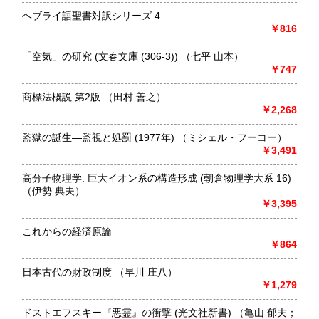
セージにてご連絡くださいますようお願い申し上げます。
ヘブライ語聖書対訳シリーズ 4
￥816
沿線名：京王相模原線
最寄駅：南大沢駅
「空気」の研究 (文春文庫 (306‐3)) （七平 山本）
営業時間：9時～16時
￥747
定休日：日曜日 年末年始12月27日～1月5日までお休みとな
ります。
商標法概説 第2版 （田村 善之）
￥2,268
書籍の買取について
【宅配買取について】
監獄の誕生―監視と処罰 (1977年) （ミシェル・フーコー）
￥3,491
全国より書籍の宅配買取を行っております。
売却の際には是非一度お気軽にご相談ください。
高分子物理学: 巨大イオン系の構造形成 (朝倉物理学大系 16)
（伊勢 典夫）
https://www.northbookcenter-kaitori.com/
￥3,395
【出張買取について】
これからの経済原論
近隣の大学様や研究機関を対象に、 出張買取を行っており
￥864
ます。
日本古代の財政制度 （早川 庄八）
八王子市や多摩市・日野市・町田市などが中心となります
￥1,279
が
場所や内容によっては都心や神奈川方面への出張も可能な
ドストエフスキー『悪霊』の衝撃 (光文社新書) （亀山 郁夫；