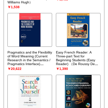
Williams Hugh）
￥1,538
Pragmatics and the Flexibility
Easy French Reader: A
of Word Meaning (Current
Three-part Text for
Research in the Semantics /
Beginning Students (Easy
Pragmatics Interface)
Reader)
（De Roussy De
（Nemeth Eniko）
Sales R.）
￥20,622
￥1,390