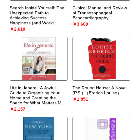
Search Inside Yourself: The
Clinical Manual and Review
Unexpected Path to
of Transesophageal
Achieving Success
Echocardiography
Happiness (and World
￥3,600
Peace)
（Tan Chade-
￥2,610
Meng）
Life in Jeneral: A Joyful
The Round House: A Novel
Guide to Organizing Your
(P.S.)
（Erdrich Louise）
Home and Creating the
￥1,851
Space for What Matters Most
? The Soul Work of
￥2,157
Emotional Decluttering
（Robin Jen）