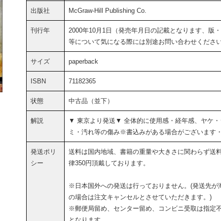
出版社
McGraw-Hill Publishing Co.
刊行年
2000年10月1日（発売年月日の記載となります、版
等について気になる際には別途お問い合わせくださ
サイズ
paperback
ISBN
71182365
状態
中古品（並下）
解説
▼ 東京より発送▼ 全体的に使用感・経年感、ヤケ・
ミ・汚れ等の傷み※書込みがある場合がございます
発送ポリ
送料は国内地域、書籍の重量や大きさに関わらず送
シー
律350円頂戴しております。
※日本国外への発送は行っておりません。(発送先が
の場合は注文キャンセルとさせていただきます。)
※郵便局留め、センター留め、コンビニ受取は指定
となります。