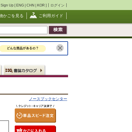
Sign Up [
ENG
|
CHN
|
KOR
]
ログイン
物かごを見る
ご利用ガイド
ノースブックセンター