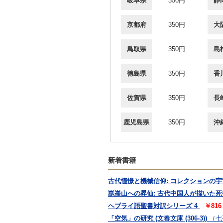
岐阜県
350円
静
京都府
350円
大
鳥取県
350円
島
徳島県
350円
香
佐賀県
350円
長
鹿児島県
350円
沖
新着書籍
古代憧憬と機械信仰: コレクションの宇宙
崑崙山への昇仙: 古代中国人が描いた死後の
ヘブライ語聖書対訳シリーズ 4
￥81
「空気」の研究 (文春文庫 (306‐3))
（七