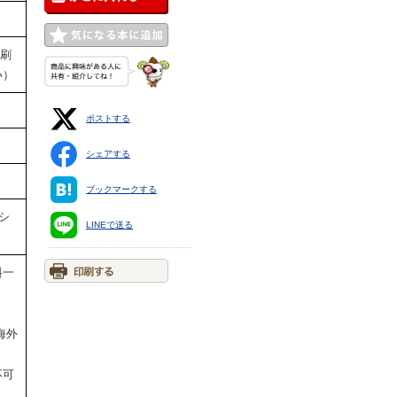
・刷
い）
ポストする
シェアする
ブックマークする
シ
LINEで送る
・
料一
海外
不可