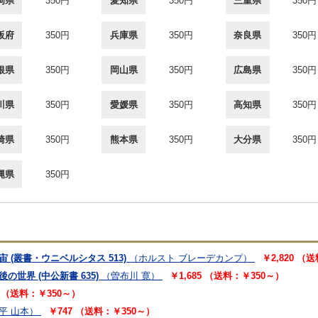
岡県
350円
愛知県
350円
三重県
350円
阪府
350円
兵庫県
350円
奈良県
350円
根県
350円
岡山県
350円
広島県
350円
川県
350円
愛媛県
350円
高知県
350円
崎県
350円
熊本県
350円
大分県
350円
縄県
350円
 (叢書・ウニベルシタス 513)
（ホルスト ブレーデカンプ）
￥2,820 （
世界 (中公新書 635)
（曽布川 寛）
￥1,685 （送料：￥350～）
6 （送料：￥350～）
平 山本）
￥747 （送料：￥350～）