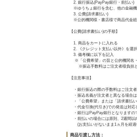
2. 銀行振込(PayPay銀行・前払い)
※ゆうちょ銀行を含む、他の金融機
3. 公費(請求書払い)
※公的機関様・書店様で商品代金総額
【公費(請求書払い)の手順】
1. 商品をカートに入れる
2. 《クレジット支払い以外》を選
3. 備考欄に以下を記入
※「公費希望」の旨と公的機関名・
※振込手数料はご注文者様負担と
【注意事項】
・銀行振込の際の手数料はご注文者
・振込名義が注文者と異なる場合は
・「公費希望」または「請求書払い
・代金引換(代引き)での発送は対応
・銀行はPayPay銀行となります
・前払いの場合には原則、2週間以
(お支払いがないまま1ヵ月を経過
商品引渡し方法：