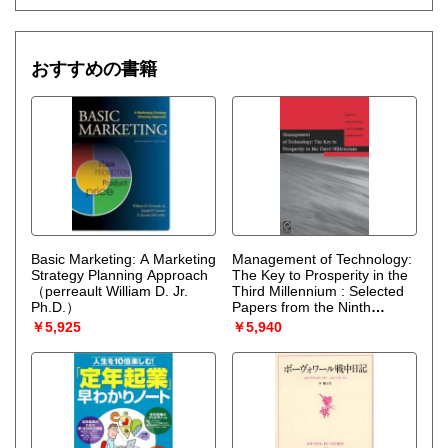
おすすめの書籍
Basic Marketing: A Marketing
Management of Technology:
Strategy Planning Approach
The Key to Prosperity in the
（perreault William D. Jr.
Third Millennium : Selected
Ph.D.）
Papers from the Ninth
International Conference on
￥5,925
￥5,940
Management of Technology
（Khalil Tarek M.）