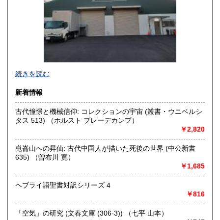
高知県
福岡県
350円
350円
佐賀県
長崎県
350円
350円
熊本県
大分県
350円
350円
宮崎県
鹿児島県
続きを読む
350円
350円
・書店様、公共機関様からの公費（請求書払い）でのご注文
新着情報
沖縄県
350円
も受け付けております。
古代憧憬と機械信仰: コレクションの宇宙 (叢書・ウニベルシ
・全国古書書籍商組合連合会加盟の古書店様につきまして
タス 513) （ホルスト ブレーデカンプ）
は、商品代金に対して書店間割引を適用させていただきま
￥2,820
す。ご希望の方は、古書店名を添えて、ご注文とは別にメッ
セージにてご連絡くださいますようお願い申し上げます。
崑崙山への昇仙: 古代中国人が描いた死後の世界 (中公新書
635) （曽布川 寛）
沿線名：京王相模原線
￥1,685
最寄駅：南大沢駅
営業時間：9時～16時
ヘブライ語聖書対訳シリーズ 4
定休日：日曜日 年末年始12月27日～1月5日までお休みとな
￥816
ります。
「空気」の研究 (文春文庫 (306‐3)) （七平 山本）
書籍の買取について