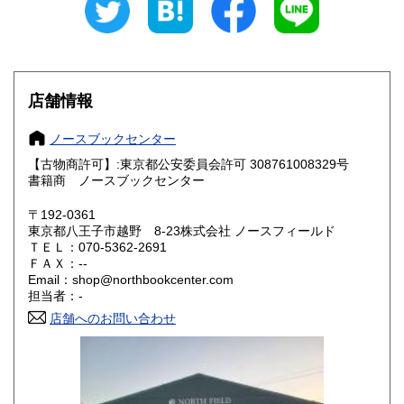
山梨県
長野県
350円
350円
岐阜県
静岡県
350円
350円
店舗情報
愛知県
三重県
350円
350円
ノースブックセンター
滋賀県
京都府
350円
350円
【古物商許可】:東京都公安委員会許可 308761008329号
書籍商 ノースブックセンター
大阪府
兵庫県
350円
350円
〒192-0361
奈良県
和歌山県
東京都八王子市越野 8-23株式会社 ノースフィールド
350円
350円
ＴＥＬ：070-5362-2691
ＦＡＸ：--
鳥取県
島根県
350円
350円
Email：shop@northbookcenter.com
担当者：-
岡山県
広島県
350円
350円
店舗へのお問い合わせ
山口県
徳島県
350円
350円
香川県
愛媛県
350円
350円