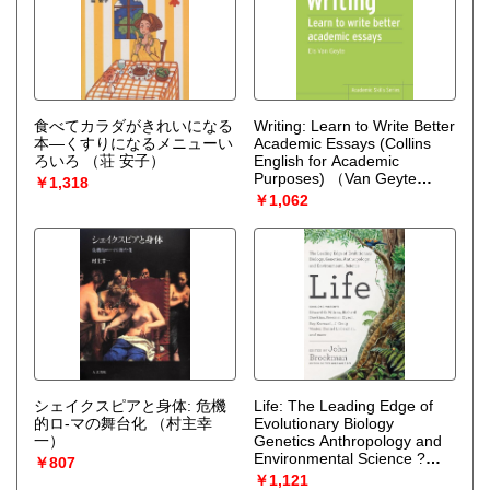
食べてカラダがきれいになる
Writing: Learn to Write Better
本―くすりになるメニューい
Academic Essays (Collins
ろいろ
（荘 安子）
English for Academic
Purposes)
（Van Geyte
￥1,318
Els）
￥1,062
シェイクスピアと身体: 危機
Life: The Leading Edge of
的ロ-マの舞台化
（村主幸
Evolutionary Biology
一）
Genetics Anthropology and
Environmental Science ?
￥807
The Edge.org Series with
￥1,121