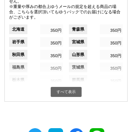
せん。
※重量や厚みの都合上ゆうメールの規定を超える商品の場
合、こちらを選択頂いてもゆうパックでのお届けになる場合
がございます。
北海道
青森県
350円
350円
岩手県
宮城県
350円
350円
秋田県
山形県
350円
350円
福島県
茨城県
350円
350円
栃木県
群馬県
350円
350円
すべて表示
埼玉県
千葉県
350円
350円
東京都
神奈川県
350円
350円
新潟県
富山県
350円
350円
石川県
福井県
350円
350円