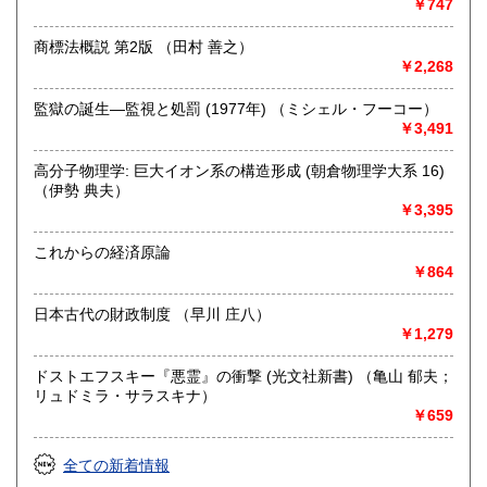
￥747
【宅配買取について】
商標法概説 第2版 （田村 善之）
全国より書籍の宅配買取を行っております。
￥2,268
売却の際には是非一度お気軽にご相談ください。
監獄の誕生―監視と処罰 (1977年) （ミシェル・フーコー）
https://www.northbookcenter-kaitori.com/
￥3,491
【出張買取について】
高分子物理学: 巨大イオン系の構造形成 (朝倉物理学大系 16)
近隣の大学様や研究機関を対象に、 出張買取を行っており
（伊勢 典夫）
ます。
￥3,395
八王子市や多摩市・日野市・町田市などが中心となります
これからの経済原論
が
￥864
場所や内容によっては都心や神奈川方面への出張も可能な
場合がございますのでまずはお気軽にご連絡ください。
日本古代の財政制度 （早川 庄八）
￥1,279
詳しくはこちら
https://www.northbookcenter-kaitori.com/syucyou
ドストエフスキー『悪霊』の衝撃 (光文社新書) （亀山 郁夫；
リュドミラ・サラスキナ）
取り扱い分野
￥659
哲学宗教、歴史、社会科学、自然科学、美術工芸、国語国
文、外国書、サブカルチャー
全ての新着情報