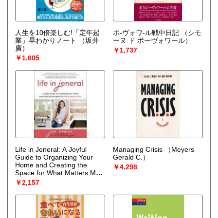
人生を10倍楽しむ!「定年起
ボ-ヴォワ-ル戦中日記
（シモ
業」早わかりノート
（坂井
ーヌ ド ボーヴォワール）
廣）
￥1,737
￥1,605
Life in Jeneral: A Joyful
Managing Crisis
（Meyers
Guide to Organizing Your
Gerald C.）
Home and Creating the
￥4,298
Space for What Matters Most
? The Soul Work of
￥2,157
Emotional Decluttering
（Robin Jen）