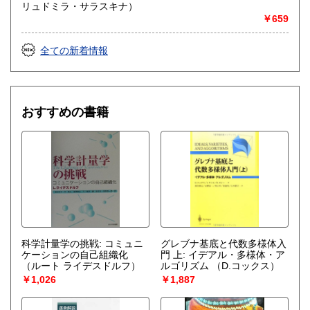
リュドミラ・サラスキナ）
取り扱い分野
￥659
哲学宗教、歴史、社会科学、自然科学、美術工芸、国語国
文、外国書、サブカルチャー
全ての新着情報
おすすめの書籍
科学計量学の挑戦: コミュニ
グレブナ基底と代数多様体入
ケーションの自己組織化
門 上: イデアル・多様体・ア
（ルート ライデスドルフ）
ルゴリズム
（D.コックス）
￥1,026
￥1,887