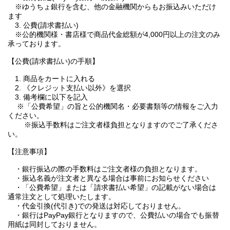
※ゆうちょ銀行を含む、他の金融機関からもお振込みいただけ
ます
3. 公費(請求書払い)
※公的機関様・書店様で商品代金総額が4,000円以上の注文のみ
承っております。
【公費(請求書払い)の手順】
1. 商品をカートに入れる
2. 《クレジット支払い以外》を選択
3. 備考欄に以下を記入
※「公費希望」の旨と公的機関名・必要書類等の情報をご入力
ください。
※振込手数料はご注文者様負担となりますのでご了承くださ
い。
【注意事項】
・銀行振込の際の手数料はご注文者様の負担となります。
・振込名義が注文者と異なる場合は事前にお知らせください
・「公費希望」または「請求書払い希望」の記載がない場合は
通常注文として処理いたします。
・代金引換(代引き)での発送は対応しておりません。
・銀行はPayPay銀行となりますので、公費払いの場合でも振替
用紙は同封しておりません。