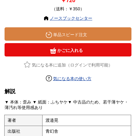
￥720
（送料：￥350）
ノースブックセンター
単品スピード注文
かごに入れる
気になる本に追加（ログインで利用可能）
気になる本の使い方
解説
▼ 本体：歪み ▼ 紙面：ふちヤケ▼ 中古品のため、若干薄ヤケ・
薄汚れ等使用感あり
著者
渡邉晃
出版社
青幻舎