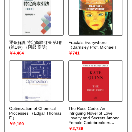
逐条解説 特定商取引法 第I巻
Fractals Everywhere
(第1巻)
（阿部 高明）
（Barnsley Prof. Michael）
￥4,464
￥741
Optimization of Chemical
The Rose Code: An
Processes
（Edgar Thomas
Intriguing Novel of Love
F.）
Loyalty and Secrets Among
Female Codebreakers
￥9,190
During WWII
（Quinn Kate）
￥2,739