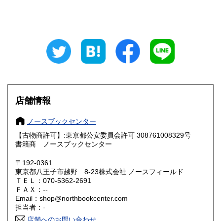
東京都
神奈川県
350円
350円
新潟県
富山県
350円
350円
石川県
福井県
350円
350円
山梨県
長野県
350円
350円
岐阜県
静岡県
350円
350円
店舗情報
愛知県
三重県
350円
350円
ノースブックセンター
滋賀県
京都府
350円
350円
【古物商許可】:東京都公安委員会許可 308761008329号
書籍商 ノースブックセンター
大阪府
兵庫県
350円
350円
〒192-0361
奈良県
和歌山県
東京都八王子市越野 8-23株式会社 ノースフィールド
350円
350円
ＴＥＬ：070-5362-2691
ＦＡＸ：--
鳥取県
島根県
350円
350円
Email：shop@northbookcenter.com
担当者：-
岡山県
広島県
350円
350円
店舗へのお問い合わせ