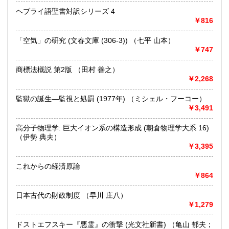
営業時間：9時～16時
ヘブライ語聖書対訳シリーズ 4
定休日：日曜日 年末年始12月27日～1月5日までお休みとな
￥816
ります。
「空気」の研究 (文春文庫 (306‐3)) （七平 山本）
書籍の買取について
￥747
【宅配買取について】
商標法概説 第2版 （田村 善之）
全国より書籍の宅配買取を行っております。
￥2,268
売却の際には是非一度お気軽にご相談ください。
監獄の誕生―監視と処罰 (1977年) （ミシェル・フーコー）
https://www.northbookcenter-kaitori.com/
￥3,491
【出張買取について】
高分子物理学: 巨大イオン系の構造形成 (朝倉物理学大系 16)
近隣の大学様や研究機関を対象に、 出張買取を行っており
（伊勢 典夫）
ます。
￥3,395
八王子市や多摩市・日野市・町田市などが中心となります
これからの経済原論
が
￥864
場所や内容によっては都心や神奈川方面への出張も可能な
場合がございますのでまずはお気軽にご連絡ください。
日本古代の財政制度 （早川 庄八）
￥1,279
詳しくはこちら
https://www.northbookcenter-kaitori.com/syucyou
ドストエフスキー『悪霊』の衝撃 (光文社新書) （亀山 郁夫；