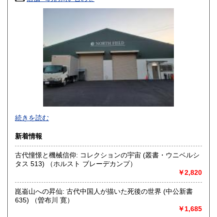
山口県
徳島県
350円
350円
香川県
愛媛県
350円
350円
高知県
福岡県
350円
350円
佐賀県
長崎県
350円
350円
熊本県
大分県
350円
350円
宮崎県
鹿児島県
続きを読む
350円
350円
・書店様、公共機関様からの公費（請求書払い）でのご注文
新着情報
沖縄県
350円
も受け付けております。
古代憧憬と機械信仰: コレクションの宇宙 (叢書・ウニベルシ
・全国古書書籍商組合連合会加盟の古書店様につきまして
タス 513) （ホルスト ブレーデカンプ）
は、商品代金に対して書店間割引を適用させていただきま
￥2,820
す。ご希望の方は、古書店名を添えて、ご注文とは別にメッ
セージにてご連絡くださいますようお願い申し上げます。
崑崙山への昇仙: 古代中国人が描いた死後の世界 (中公新書
635) （曽布川 寛）
沿線名：京王相模原線
￥1,685
最寄駅：南大沢駅