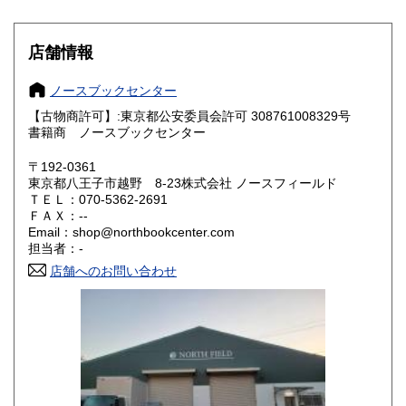
岐阜県
静岡県
350円
350円
店舗情報
愛知県
三重県
350円
350円
ノースブックセンター
滋賀県
京都府
350円
350円
【古物商許可】:東京都公安委員会許可 308761008329号
書籍商 ノースブックセンター
大阪府
兵庫県
350円
350円
〒192-0361
奈良県
和歌山県
東京都八王子市越野 8-23株式会社 ノースフィールド
350円
350円
ＴＥＬ：070-5362-2691
ＦＡＸ：--
鳥取県
島根県
350円
350円
Email：shop@northbookcenter.com
担当者：-
岡山県
広島県
350円
350円
店舗へのお問い合わせ
山口県
徳島県
350円
350円
香川県
愛媛県
350円
350円
高知県
福岡県
350円
350円