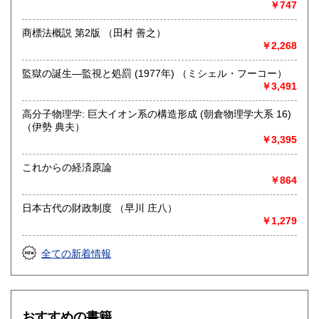
全国より書籍の宅配買取を行っております。
￥747
売却の際には是非一度お気軽にご相談ください。
商標法概説 第2版 （田村 善之）
https://www.northbookcenter-kaitori.com/
￥2,268
【出張買取について】
監獄の誕生―監視と処罰 (1977年) （ミシェル・フーコー）
近隣の大学様や研究機関を対象に、 出張買取を行っており
￥3,491
ます。
高分子物理学: 巨大イオン系の構造形成 (朝倉物理学大系 16)
八王子市や多摩市・日野市・町田市などが中心となります
（伊勢 典夫）
が
￥3,395
場所や内容によっては都心や神奈川方面への出張も可能な
場合がございますのでまずはお気軽にご連絡ください。
これからの経済原論
￥864
詳しくはこちら
https://www.northbookcenter-kaitori.com/syucyou
日本古代の財政制度 （早川 庄八）
￥1,279
取り扱い分野
哲学宗教、歴史、社会科学、自然科学、美術工芸、国語国
全ての新着情報
文、外国書、サブカルチャー
おすすめの書籍