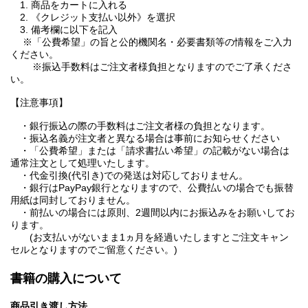
1. 商品をカートに入れる
2. 《クレジット支払い以外》を選択
3. 備考欄に以下を記入
※「公費希望」の旨と公的機関名・必要書類等の情報をご入力
ください。
※振込手数料はご注文者様負担となりますのでご了承くださ
い。
【注意事項】
・銀行振込の際の手数料はご注文者様の負担となります。
・振込名義が注文者と異なる場合は事前にお知らせください
・「公費希望」または「請求書払い希望」の記載がない場合は
通常注文として処理いたします。
・代金引換(代引き)での発送は対応しておりません。
・銀行はPayPay銀行となりますので、公費払いの場合でも振替
用紙は同封しておりません。
・前払いの場合には原則、2週間以内にお振込みをお願いしてお
ります。
(お支払いがないまま1ヵ月を経過いたしますとご注文キャン
セルとなりますのでご留意ください。)
書籍の購入について
商品引き渡し方法