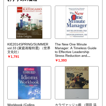
KIE2014SPRING/SUMMER
The New One Minute
vol.33 (家庭画報特選)
（世界
Manager: A Timeless Guide
文化社）
to Effective Leadership
Stress Reduction and
￥1,791
Success in a Rapidly
￥1,393
Changing Workplace
（Blanchard Ken）
Workbook (Collins
カラヴァッジョ鑑
（岡田 温