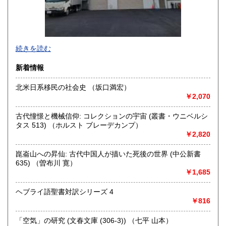
佐賀県
長崎県
350円
350円
熊本県
大分県
350円
350円
宮崎県
鹿児島県
続きを読む
350円
350円
・書店様、公共機関様からの公費（請求書払い）でのご注文
新着情報
沖縄県
350円
も受け付けております。
北米日系移民の社会史 （坂口満宏）
・全国古書書籍商組合連合会加盟の古書店様につきまして
￥2,070
は、商品代金に対して書店間割引を適用させていただきま
す。ご希望の方は、古書店名を添えて、ご注文とは別にメッ
古代憧憬と機械信仰: コレクションの宇宙 (叢書・ウニベルシ
セージにてご連絡くださいますようお願い申し上げます。
タス 513) （ホルスト ブレーデカンプ）
￥2,820
沿線名：京王相模原線
最寄駅：南大沢駅
崑崙山への昇仙: 古代中国人が描いた死後の世界 (中公新書
営業時間：9時～16時
635) （曽布川 寛）
定休日：日曜日 年末年始12月27日～1月5日までお休みとな
￥1,685
ります。
ヘブライ語聖書対訳シリーズ 4
書籍の買取について
￥816
【宅配買取について】
「空気」の研究 (文春文庫 (306‐3)) （七平 山本）