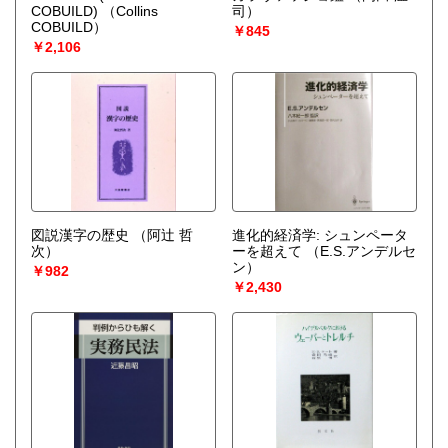
COBUILD)
（Collins
司）
COBUILD）
￥845
￥2,106
図説漢字の歴史
（阿辻 哲
進化的経済学: シュンペータ
次）
ーを超えて
（E.S.アンデルセ
ン）
￥982
￥2,430