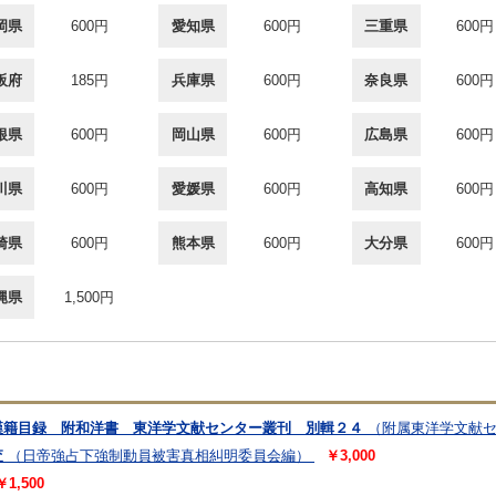
岡県
600円
愛知県
600円
三重県
600円
阪府
185円
兵庫県
600円
奈良県
600円
根県
600円
岡山県
600円
広島県
600円
川県
600円
愛媛県
600円
高知県
600円
崎県
600円
熊本県
600円
大分県
600円
縄県
1,500円
漢籍目録 附和洋書 東洋学文献センター叢刊 別輯２４
（附属東洋学文献
査
（日帝強占下強制動員被害真相糾明委員会編）
￥3,000
￥1,500