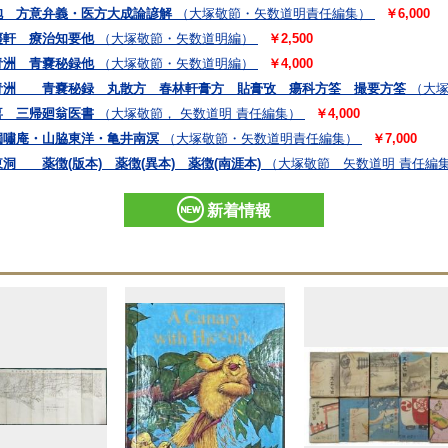
抱 方意弁義・医方大成論諺解
（大塚敬節・矢数道明責任編集）
￥6,000
棗軒 療治知要他
（大塚敬節・矢数道明編）
￥2,500
青洲 青嚢秘録他
（大塚敬節・矢数道明編）
￥4,000
青洲 青嚢秘録 丸散方 春林軒膏方 貼膏攷 瘍科方筌 撮要方筌
（大塚
喜 三帰廻翁医書
（大塚敬節， 矢数道明 責任編集）
￥4,000
獨嘯庵・山脇東洋・亀井南溟
（大塚敬節・矢数道明責任編集）
￥7,000
 薬徴(版本) 薬徴(異本) 薬徴(南涯本)
（大塚敬節 矢数道明 責任編
新着情報