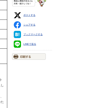
ポストする
シェアする
ブックマークする
LINEで送る
ト
たし
円、
いた