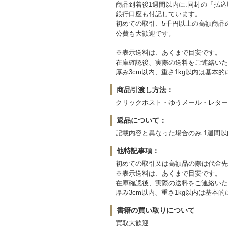
商品到着後1週間以内に.同封の「払
銀行口座も付記しています。
初めての取引、5千円以上の高額商品
公費も大歓迎です。
※表示送料は、あくまで目安です。
在庫確認後、実際の送料をご連絡いた
厚み3cm以内、重さ1kg以内は基
商品引渡し方法：
クリックポスト・ゆうメール・レター
返品について：
記載内容と異なった場合のみ.1週間
他特記事項：
初めての取引又は高額品の際は代金先
※表示送料は、あくまで目安です。
在庫確認後、実際の送料をご連絡いた
厚み3cm以内、重さ1kg以内は基
書籍の買い取りについて
買取大歓迎