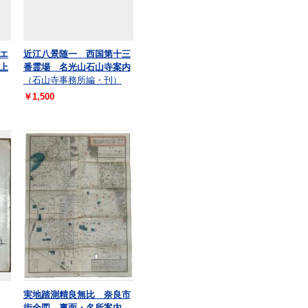
エ
近江八景随一 西国第十三
上
番霊場 名光山石山寺案内
（石山寺事務所編・刊）
￥1,500
実地踏測精良無比 奈良市
街全図 裏面・名所案内