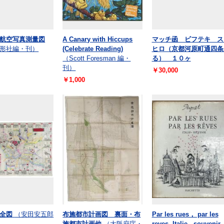
航空写真測量図
A Canary with Hiccups
マッチ函 ビフテキ ス
形社編・刊）
(Celebrate Reading)
ヒロ（京都河原町通四条
（Scott Foresman 編・
る） １０ヶ
刊）
￥30,000
￥1,000
全図
（安田安五郎
布施都市計画図 裏面・布
Par les rues， par les
施都市計画他
（大阪府庁・
reves. Italie - souvenir