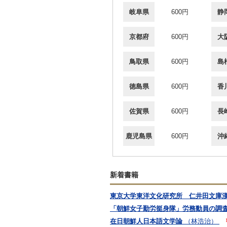
岐阜県
600円
静
京都府
600円
大
鳥取県
600円
島
徳島県
600円
香
佐賀県
600円
長
鹿児島県
600円
沖
新着書籍
東京大学東洋文化研究所 仁井田文庫
「朝鮮女子勤労挺身隊」労務動員の調
在日朝鮮人日本語文学論
（林浩治）