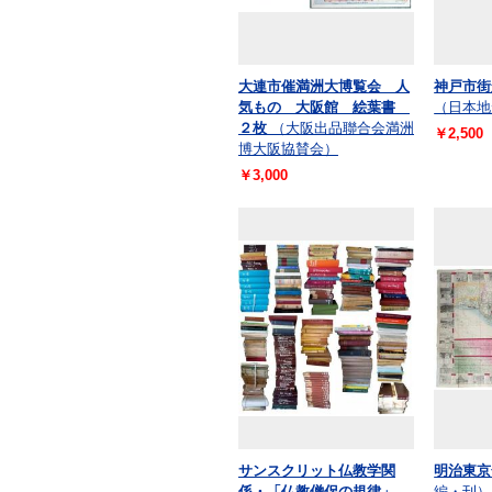
大連市催満洲大博覧会 人
神戸市街
気もの 大阪館 絵葉書
（日本地
２枚
（大阪出品聯合会満洲
￥2,500
博大阪協賛会）
￥3,000
サンスクリット仏教学関
明治東京
係・「仏教僧侶の規律」
編・刊）