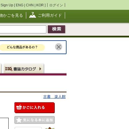
Sign Up [
ENG
|
CHN
|
KOR
]
ログイン
物かごを見る
ご利用ガイド
古書 楽人館