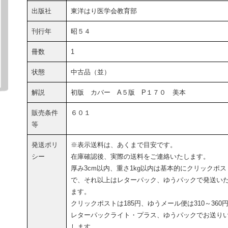
出版社
東洋はり医学会教育部
刊行年
昭５４
冊数
1
状態
中古品（並）
解説
初版 カバー A５版 P１７０ 美本
販売条件
６０１
等
発送ポリ
※表示送料は、あくまで目安です。
シー
在庫確認後、実際の送料をご連絡いたします。
厚み3cm以内、重さ1kg以内は基本的にクリックポス
で、それ以上はレターパック、ゆうパックで発送い
ます。
クリックポストは185円、ゆうメール便は310～360
レターパックライト・プラス、ゆうパックでお送り
します。