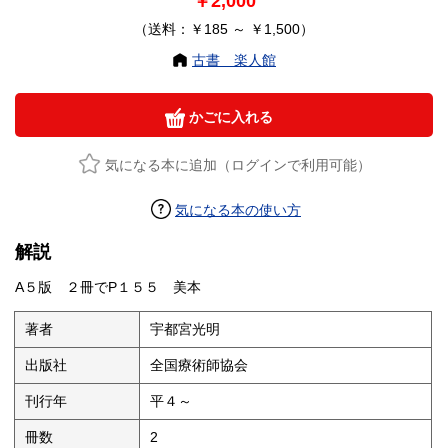
￥2,000
（送料：￥185 ～ ￥1,500）
古書 楽人館
かごに入れる
気になる本に追加（ログインで利用可能）
気になる本の使い方
解説
A５版 ２冊でP１５５ 美本
著者
宇都宮光明
出版社
全国療術師協会
刊行年
平４～
冊数
2