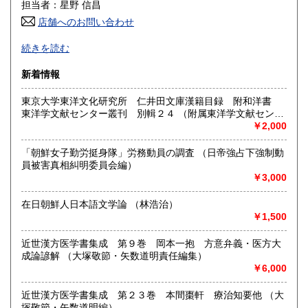
600円
600円
担当者：星野 信昌
店舗へのお問い合わせ
高知県
福岡県
600円
600円
朝鮮・中国の戦前資料を中心に学術書から一般書まで多数
続きを読む
漢方・鍼灸書,易学、囲碁・将棋本、美術書も多数陳列
佐賀県
長崎県
600円
600円
新着情報
沿線名：JR/近鉄/地下鉄
熊本県
大分県
600円
600円
最寄駅：鶴橋駅(南へ3分) JRガード下
東京大学東洋文化研究所 仁井田文庫漢籍目録 附和洋書
営業時間：PM1〜PM7 【年末年始休業期間】 2025年12
東洋学文献センター叢刊 別輯２４ （附属東洋学文献センタ
宮崎県
鹿児島県
月30日(火)～ 2026年1月4日(日) 【営業再開日】 2026年1月5
600円
600円
ー編・刊）
￥2,000
日(月)より、通常営業いたします。 休業期間中も、「日本の
古本屋」他メールでのご注文は受け付けております。
沖縄県
1,500円
「朝鮮女子勤労挺身隊」労務動員の調査 （日帝強占下強制動
定休日：定休日 毎週水曜日休みます。
員被害真相糾明委員会編）
￥3,000
書籍の買取について
買取大歓迎
在日朝鮮人日本語文学論 （林浩治）
￥1,500
取り扱い分野
近世漢方医学書集成 第９巻 岡本一抱 方意弁義・医方大
哲学宗教、歴史、社会科学、美術工芸、古典籍、近代文献、
成論諺解 （大塚敬節・矢数道明責任編集）
趣味、サブカルチャー、古書一般（その他）
￥6,000
近世漢方医学書集成 第２３巻 本間棗軒 療治知要他 （大
塚敬節・矢数道明編）