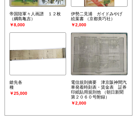
帝国陸軍々人画譜 １２枚
伊勢二見浦 ガイドみやげ
（綱島亀吉）
絵葉書
（京都美巧社）
￥8,000
￥2,000
鎗先各
電信規則摘要 津京阪神間汽
種
車発着時刻表・賃金表 証券
印紙貼用規則他
（朝日新聞
￥25,000
第２０６０号附録）
￥2,000