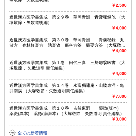
￥2,500
近世漢方医学書集成 第２９巻 華岡青洲 青嚢秘録他 （大
塚敬節・矢数道明編）
￥4,000
近世漢方医学書集成 第３０巻 華岡青洲 青嚢秘録 丸
散方 春林軒膏方 貼膏攷 瘍科方筌 撮要方筌 （大塚敬
節 矢数道明 責任編集）
￥4,000
近世漢方医学書集成 第１巻 田代三喜 三帰廻翁医書 （大
塚敬節， 矢数道明 責任編集）
￥4,000
近世漢方医学書集成 第１４巻 永富獨嘯庵・山脇東洋・亀
井南溟 （大塚敬節・矢数道明責任編集）
￥7,000
近世漢方医学書集成 第１０巻 吉益東洞 薬徴(版本)
薬徴(異本) 薬徴(南涯本) （大塚敬節 矢数道明 責任編集）
￥3,000
全ての新着情報