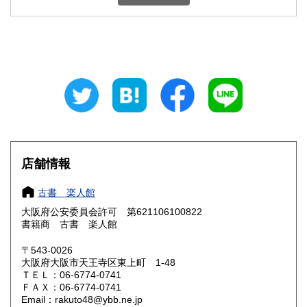
石川県
福井県
600円
600円
山梨県
長野県
600円
600円
岐阜県
静岡県
600円
600円
愛知県
三重県
600円
600円
滋賀県
京都府
600円
600円
大阪府
兵庫県
185円
600円
店舗情報
奈良県
和歌山県
600円
600円
古書 楽人館
大阪府公安委員会許可 第621106100822
鳥取県
島根県
600円
600円
書籍商 古書 楽人館
岡山県
広島県
600円
600円
〒543-0026
大阪府大阪市天王寺区東上町 1-48
ＴＥＬ：06-6774-0741
山口県
徳島県
600円
600円
ＦＡＸ：06-6774-0741
Email：rakuto48@ybb.ne.jp
香川県
愛媛県