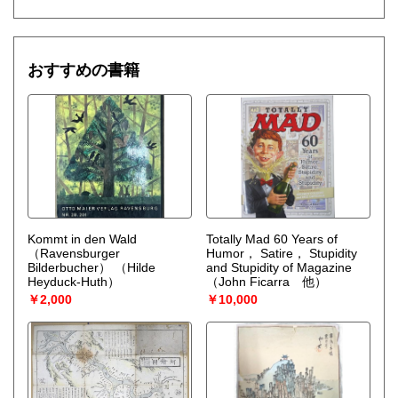
おすすめの書籍
Kommt in den Wald
Totally Mad 60 Years of
（Ravensburger
Humor， Satire， Stupidity
Bilderbucher）
（Hilde
and Stupidity of Magazine
Heyduck-Huth）
（John Ficarra 他）
￥2,000
￥10,000