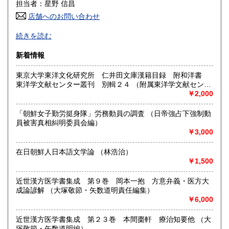
600円
600円
担当者：星野 信昌
店舗へのお問い合わせ
高知県
福岡県
600円
600円
朝鮮・中国の戦前資料を中心に学術書から一般書まで多数
続きを読む
漢方・鍼灸書,易学、囲碁・将棋本、美術書も多数陳列
佐賀県
長崎県
600円
600円
新着情報
沿線名：JR/近鉄/地下鉄
熊本県
大分県
600円
600円
最寄駅：鶴橋駅(南へ3分) JRガード下
東京大学東洋文化研究所 仁井田文庫漢籍目録 附和洋書
営業時間：PM1〜PM7 【年末年始休業期間】 2025年12
東洋学文献センター叢刊 別輯２４ （附属東洋学文献センタ
宮崎県
鹿児島県
月30日(火)～ 2026年1月4日(日) 【営業再開日】 2026年1月5
600円
600円
ー編・刊）
￥2,000
日(月)より、通常営業いたします。 休業期間中も、「日本の
古本屋」他メールでのご注文は受け付けております。
沖縄県
1,500円
「朝鮮女子勤労挺身隊」労務動員の調査 （日帝強占下強制動
定休日：定休日 毎週水曜日休みます。
員被害真相糾明委員会編）
￥3,000
書籍の買取について
買取大歓迎
在日朝鮮人日本語文学論 （林浩治）
￥1,500
取り扱い分野
近世漢方医学書集成 第９巻 岡本一抱 方意弁義・医方大
哲学宗教、歴史、社会科学、美術工芸、古典籍、近代文献、
成論諺解 （大塚敬節・矢数道明責任編集）
趣味、サブカルチャー、古書一般（その他）
￥6,000
近世漢方医学書集成 第２３巻 本間棗軒 療治知要他 （大
塚敬節・矢数道明編）