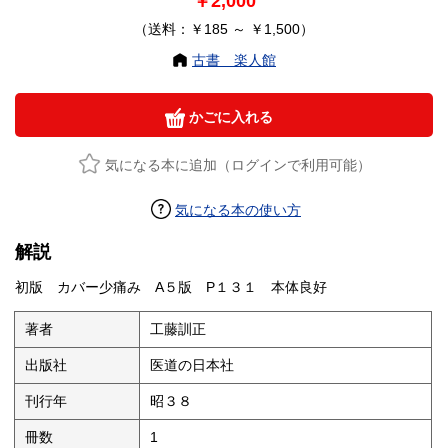
￥2,000
（送料：￥185 ～ ￥1,500）
古書 楽人館
かごに入れる
気になる本に追加（ログインで利用可能）
気になる本の使い方
解説
初版 カバー少痛み A５版 P１３１ 本体良好
著者
工藤訓正
出版社
医道の日本社
刊行年
昭３８
冊数
1