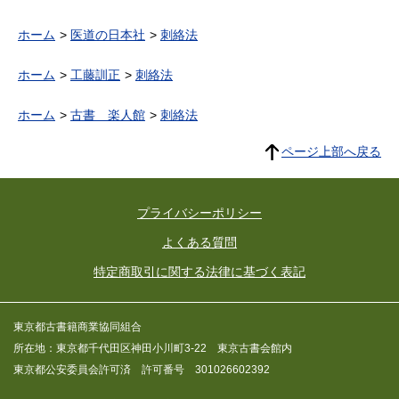
ホーム
医道の日本社
刺絡法
ホーム
工藤訓正
刺絡法
ホーム
古書 楽人館
刺絡法
ページ上部へ戻る
プライバシーポリシー
よくある質問
特定商取引に関する法律に基づく表記
東京都古書籍商業協同組合
所在地：東京都千代田区神田小川町3-22 東京古書会館内
東京都公安委員会許可済 許可番号 301026602392