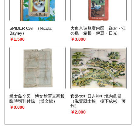
SPIDER CAT
（Nicola
大東京遊覧案内図 鎌倉・江
Bayley）
の島・箱根・伊豆・日光
￥1,500
￥3,000
樺太島全図 博文館写真画報
官幣大社日吉神社境内眞景
臨時増刊付録
（博文館）
（滋賀縣士族 樹下成彬 著
刋）
￥9,000
￥2,000