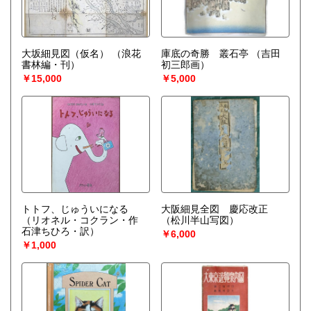
大坂細見図（仮名）
（浪花
庫底の奇勝 叢石亭
（吉田
書林編・刊）
初三郎画）
￥15,000
￥5,000
トトフ、じゅういになる
大阪細見全図 慶応改正
（リオネル・コクラン・作
（松川半山写図）
石津ちひろ・訳）
￥6,000
￥1,000